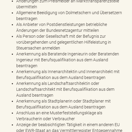
Änderungen zum Preismelder an Markttransparenzstelle
e
übermitteln
n
Allgemeine Beeidigung von Dolmetschern und Übersetzern
d
beantragen
e
Als Anbieter von Postdienstleistungen betriebliche
n
Änderungen der Bundesnetzagentur mitteilen
Als Person oder Gesellschaft mit der Befugnis zur
vorübergehenden und gelegentlichen Hilfeleistung in
Steuersachen anmelden
Anerkennung als Beratende Ingenieurin oder Beratenden
Ingenieur mit Berufsqualifikation aus dem Ausland
beantragen
Anerkennung als Innenarchitektin und Innenarchitekt mit
Berufsqualifikation aus dem Ausland beantragen
Anerkennung als Landschaftsarchitektin oder
Landschaftsarchitekt mit Berufsqualifikation aus dem
Ausland beantragen
Anerkennung als Stadtplanerin oder Stadtplaner mit
Berufsqualifikation aus dem Ausland beantragen
Anschluss an eine Musterfeststellungsklage als
Verbraucherin oder Verbraucher
Anzeige der beabsichtigten Tätigkeit in einem anderen EU
oder EWR-Staat an das Vermittlerregister Entgegennahme