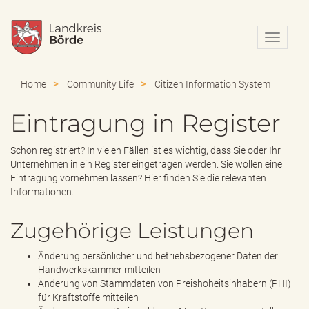
N
a
v
i
Home
Community Life
Citizen Information System
g
a
Eintragung in Register
t
i
o
Schon registriert? In vielen Fällen ist es wichtig, dass Sie oder Ihr
n
Unternehmen in ein Register eingetragen werden. Sie wollen eine
e
Eintragung vornehmen lassen? Hier finden Sie die relevanten
i
Informationen.
n
-
Zugehörige Leistungen
/
a
Änderung persönlicher und betriebsbezogener Daten der
u
Handwerkskammer mitteilen
s
Änderung von Stammdaten von Preishoheitsinhabern (PHI)
b
für Kraftstoffe mitteilen
l