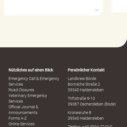
H
i
l
f
e
-
P
o
r
t
a
Nützliches auf einen Blick
Persönlicher Kontakt
l
S
Emergency Call & Emergency
Landkreis Börde
e
Services
Bornsche Straße 2
x
Road Closures
39340 Haldensleben
u
Veterinary Emergency
Triftstraße 9-10
e
Services
39387 Oschersleben (Bode)
l
Official Journal &
l
Announcements
Kronesruhe 8
e
Forms A-Z
39340 Haldensleben
r
Online Services
Telefon: +49 3904 7240-0