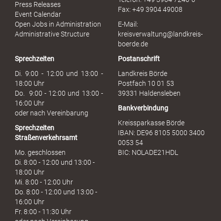
M
Press Releases
Fax: +49 3904 49008
i
Event Calendar
s
Open Jobs in Administration
E-Mail:
s
Administrative Structure
kreisverwaltung@landkreis-
b
boerde.de
r
Sprechzeiten
Postanschrift
a
u
Di. 9:00 - 12:00 und 13:00 -
Landkreis Börde
c
18:00 Uhr
Postfach 10 01 53
h
Do. 9:00 - 12:00 und 13:00 -
39331 Haldensleben
16:00 Uhr
Bankverbindung
oder nach Vereinbarung
Kreissparkasse Börde
Sprechzeiten
IBAN: DE96 8105 5000 3400
Straßenverkehrsamt
0053 54
Mo. geschlossen
BIC: NOLADE21HDL
Di. 8:00 - 12:00 und 13:00 -
18:00 Uhr
Mi. 8:00 - 12:00 Uhr
Do. 8:00 - 12:00 und 13:00 -
16:00 Uhr
Fr. 8:00 - 11:30 Uhr