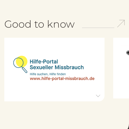
Good to know
H
i
l
f
e
-
P