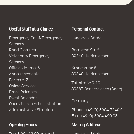
o
r
t
a
Useful Stuff at a Glance
Personal Contact
l
S
Emergency Call & Emergency
Landkreis Börde
e
Services
x
Road Closures
Bornsche Str. 2
u
Veterinary Emergency
39340 Haldensleben
e
Services
l
Official Journal &
Kronesruhe 8
l
Announcements
39340 Haldensleben
e
Forms A-Z
Triftstraße 9-10
r
Online Services
39387 Oschersleben (Bode)
M
Press Releases
i
Event Calendar
Germany
s
Open Jobs in Administration
s
Administrative Structure
Phone: +49 (0) 3904 7240 0
b
Fax: +49 (0) 3904 490 08
r
Opening Hours
Mailing Address
a
u
Tue. 8:00 - 12:00 am and
Landkreis Börde