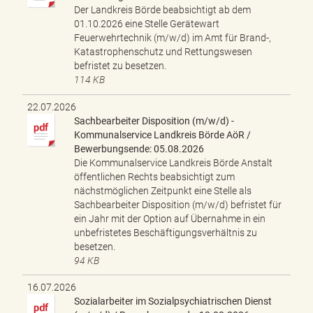
e
Der Landkreis Börde beabsichtigt ab dem
n
01.10.2026 eine Stelle Gerätewart
d
Feuerwehrtechnik (m/w/d) im Amt für Brand-,
e
Katastrophenschutz und Rettungswesen
n
befristet zu besetzen.
114 KB
22.07.2026
Sachbearbeiter Disposition (m/w/d) -
Kommunalservice Landkreis Börde AöR /
Bewerbungsende: 05.08.2026
Die Kommunalservice Landkreis Börde Anstalt
öffentlichen Rechts beabsichtigt zum
nächstmöglichen Zeitpunkt eine Stelle als
Sachbearbeiter Disposition (m/w/d) befristet für
ein Jahr mit der Option auf Übernahme in ein
unbefristetes Beschäftigungsverhältnis zu
besetzen.
94 KB
16.07.2026
Sozialarbeiter im Sozialpsychiatrischen Dienst