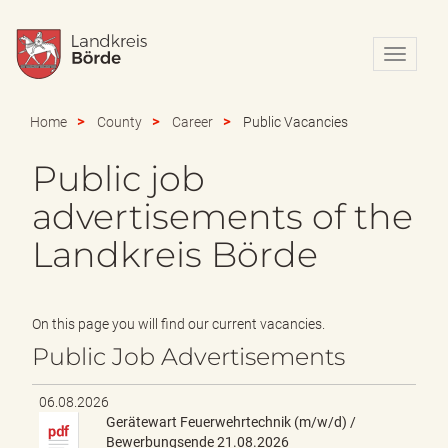
N
a
v
i
Home
County
Career
Public Vacancies
g
a
Public job
t
i
advertisements of the
o
n
Landkreis Börde
e
i
n
-
On this page you will find our current vacancies.
/
Public Job Advertisements
a
u
s
06.08.2026
b
Gerätewart Feuerwehrtechnik (m/w/d) /
l
Bewerbungsende 21.08.2026