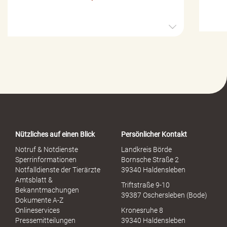
H
i
l
f
e
-
P
o
r
t
a
Nützliches auf einen Blick
Persönlicher Kontakt
l
S
Notruf & Notdienste
Landkreis Börde
e
Sperrinformationen
Bornsche Straße 2
x
Notfalldienste der Tierärzte
39340 Haldensleben
u
Amtsblatt &
Triftstraße 9-10
e
Bekanntmachungen
39387 Oschersleben (Bode)
l
Dokumente A-Z
l
Onlineservices
Kronesruhe 8
e
Pressemitteilungen
39340 Haldensleben