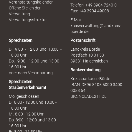
r
Veranstaltungskalender
Telefon: +49 3904 7240-0
M
Offene Stellen der
Fax: +49 3904 49008
i
Verwaltung
s
Verwaltungsstruktur
E-Mail:
s
kreisverwaltung@landkreis-
b
boerde.de
r
Sprechzeiten
Postanschrift
a
u
Di. 9:00 - 12:00 und 13:00 -
Landkreis Börde
c
18:00 Uhr
Postfach 10 01 53
h
Do. 9:00 - 12:00 und 13:00 -
39331 Haldensleben
16:00 Uhr
Bankverbindung
oder nach Vereinbarung
Kreissparkasse Börde
Sprechzeiten
IBAN: DE96 8105 5000 3400
Straßenverkehrsamt
0053 54
Mo. geschlossen
BIC: NOLADE21HDL
Di. 8:00 - 12:00 und 13:00 -
18:00 Uhr
Mi. 8:00 - 12:00 Uhr
Do. 8:00 - 12:00 und 13:00 -
16:00 Uhr
Fr. 8:00 - 11:30 Uhr