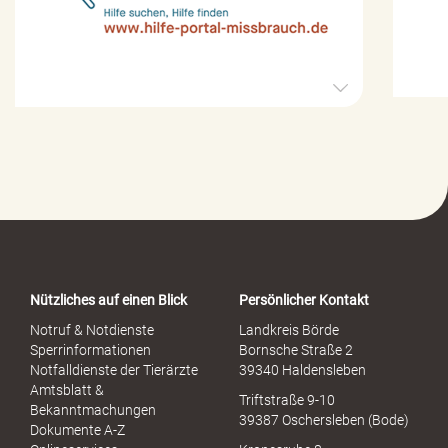
H
i
l
f
e
-
P
o
r
t
a
Nützliches auf einen Blick
Persönlicher Kontakt
l
S
Notruf & Notdienste
Landkreis Börde
e
Sperrinformationen
Bornsche Straße 2
x
Notfalldienste der Tierärzte
39340 Haldensleben
u
Amtsblatt &
Triftstraße 9-10
e
Bekanntmachungen
39387 Oschersleben (Bode)
l
Dokumente A-Z
l