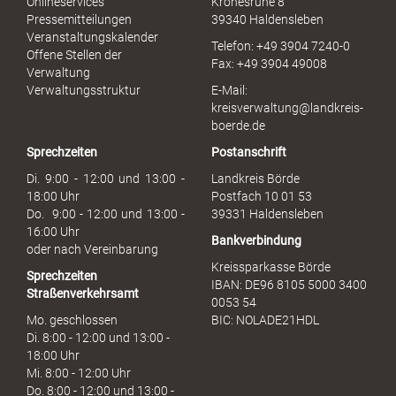
Onlineservices
Kronesruhe 8
e
Pressemitteilungen
39340 Haldensleben
r
Veranstaltungskalender
Telefon: +49 3904 7240-0
M
Offene Stellen der
Fax: +49 3904 49008
i
Verwaltung
s
Verwaltungsstruktur
E-Mail:
s
kreisverwaltung@landkreis-
b
boerde.de
r
Sprechzeiten
Postanschrift
a
u
Di. 9:00 - 12:00 und 13:00 -
Landkreis Börde
c
18:00 Uhr
Postfach 10 01 53
h
Do. 9:00 - 12:00 und 13:00 -
39331 Haldensleben
16:00 Uhr
Bankverbindung
oder nach Vereinbarung
Kreissparkasse Börde
Sprechzeiten
IBAN: DE96 8105 5000 3400
Straßenverkehrsamt
0053 54
Mo. geschlossen
BIC: NOLADE21HDL
Di. 8:00 - 12:00 und 13:00 -
18:00 Uhr
Mi. 8:00 - 12:00 Uhr
Do. 8:00 - 12:00 und 13:00 -