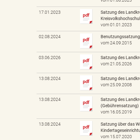
vom 01.08.2023
17.01.2023
Satzung des Landkre
Kreisvolkshochschu
B
vom 01.01.2023
02.08.2024
Benutzungssatzung d
vom 24.09.2015
ö
03.06.2026
Satzung des Landkre
vom 21.05.2026
13.08.2024
Satzung des Landkr
r
vom 25.09.2008
13.08.2024
Satzung des Landkre
(Gebührensatzung)
d
vom 16.05.2019
13.08.2024
Satzung über das Wa
Kindertageseinricht
vom 15.07.2020
e