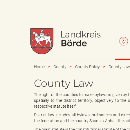
W
L
a
e
Home
County
County Policy
County Law
County Law
p
t
The right of the counties to make bylaws is given by 
spatially to the district territory, objectively to th
respective statute itself.
District law includes all bylaws, ordinances and dire
p
t
the federation and the country Saxonia-Anhalt the activ
The main statute is the constitutional statute of the co