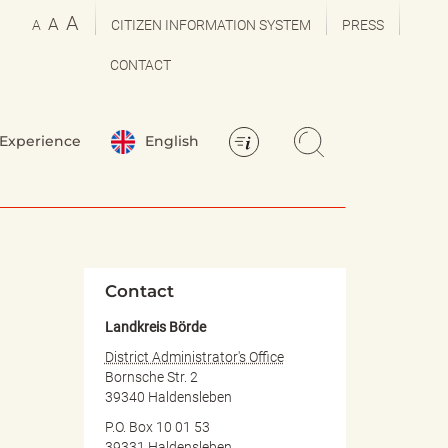
A
A
A
CITIZEN INFORMATION SYSTEM
PRESS
CONTACT
Experience
English
Contact
Landkreis Börde
District Administrator's Office
Bornsche Str. 2
39340 Haldensleben
P.O. Box 10 01 53
39331 Haldensleben