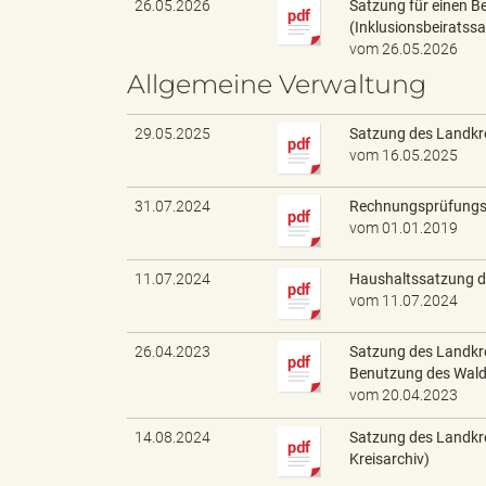
26.05.2026
Satzung für einen B
(Inklusionsbeiratss
vom 26.05.2026
"
Allgemeine Verwaltung
29.05.2025
Satzung des Landkr
vom 16.05.2025
L
31.07.2024
Rechnungsprüfungs
vom 01.01.2019
a
11.07.2024
Haushaltssatzung d
vom 11.07.2024
26.04.2023
Satzung des Landkre
n
Benutzung des Wal
vom 20.04.2023
14.08.2024
Satzung des Landkre
Kreisarchiv)
d