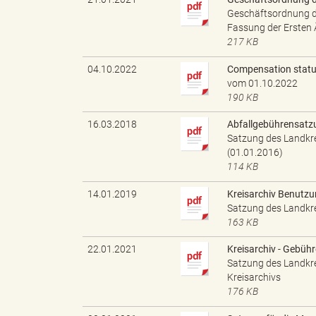
l
Geschäftsordnung de
Fassung der Ersten
217 KB
e
04.10.2022
Compensation statu
vom 01.10.2022
190 KB
16.03.2018
Abfallgebührensatz
a
Satzung des Landkre
(01.01.2016)
114 KB
14.01.2019
Kreisarchiv Benutz
d
Satzung des Landkre
163 KB
22.01.2021
Kreisarchiv - Gebüh
s
Satzung des Landkre
Kreisarchivs
176 KB