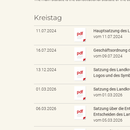
Kreistag
e
e
11.07.2024
Hauptsatzung des L
vom 11.07.2024
n
r
16.07.2024
Geschäftsordnung de
vom 09.07.2024
d
i
13.12.2024
Satzung des Landkr
Logos und des Symb
01.03.2026
Satzung des Landkre
vom 01.03.2026
e
n
06.03.2026
Satzung über die En
Entscheiden des La
vom 05.03.2026
s
g