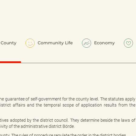
County
Community Life
Economy
the guarantee of self-government for the county level. The statutes apply
e district affairs and the temporal scope of application results from the
ctives adopted by the district council. They determine beside the laws of
ity of the administrative district Börde.
unty. The rules of procedure regulate the order in the district bodies.