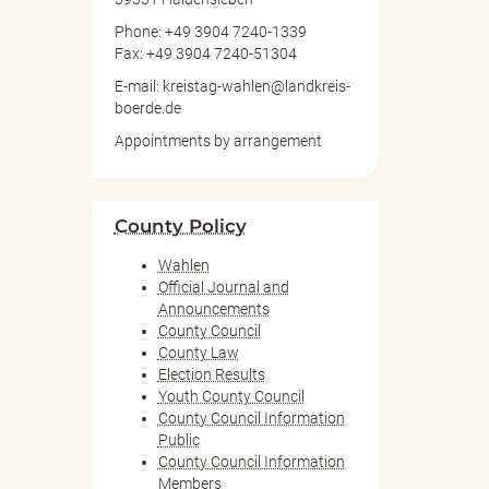
Phone: +49 3904 7240-1339
Fax: +49 3904 7240-51304
E-mail: kreistag-wahlen@landkreis-
boerde.de
Appointments by arrangement
County Policy
Wahlen
Official Journal and
Announcements
County Council
County Law
Election Results
Youth County Council
County Council Information
Public
County Council Information
Members