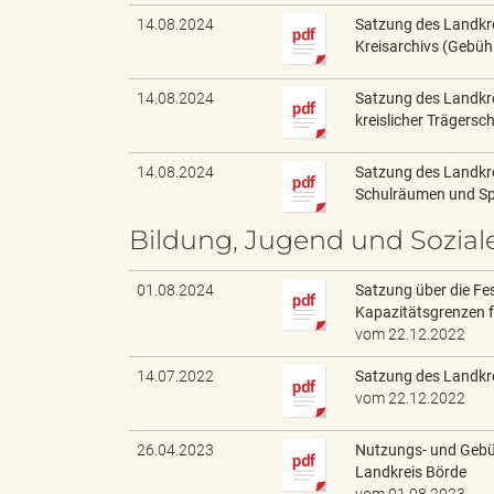
14.08.2024
Satzung des Landkre
Kreisarchivs (Gebüh
k
14.08.2024
Satzung des Landkr
kreislicher Trägers
14.08.2024
Satzung des Landkre
r
Schulräumen und Spo
Bildung, Jugend und Sozial
e
01.08.2024
Satzung über die Fe
Kapazitätsgrenzen f
vom 22.12.2022
14.07.2022
Satzung des Landkre
i
vom 22.12.2022
26.04.2023
Nutzungs- und Gebü
Landkreis Börde
s