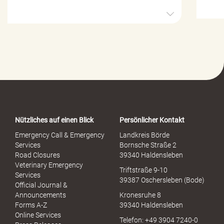
H
i
l
f
e
-
P
o
r
t
a
Nützliches auf einen Blick
Persönlicher Kontakt
l
S
Emergency Call & Emergency
Landkreis Börde
e
Services
Bornsche Straße 2
x
Road Closures
39340 Haldensleben
u
Veterinary Emergency
Triftstraße 9-10
e
Services
39387 Oschersleben (Bode)
l
Official Journal &
l
Announcements
Kronesruhe 8
e
Forms A-Z
39340 Haldensleben
r
Online Services
Telefon: +49 3904 7240-0
M