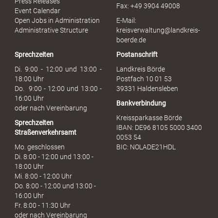
Press Releases
Fax: +49 3904 49008
i
Event Calendar
s
Open Jobs in Administration
E-Mail:
s
Administrative Structure
kreisverwaltung@landkreis-
b
boerde.de
r
Sprechzeiten
Postanschrift
a
u
Di. 9:00 - 12:00 und 13:00 -
Landkreis Börde
c
18:00 Uhr
Postfach 10 01 53
h
Do. 9:00 - 12:00 und 13:00 -
39331 Haldensleben
16:00 Uhr
Bankverbindung
oder nach Vereinbarung
Kreissparkasse Börde
Sprechzeiten
IBAN: DE96 8105 5000 3400
Straßenverkehrsamt
0053 54
Mo. geschlossen
BIC: NOLADE21HDL
Di. 8:00 - 12:00 und 13:00 -
18:00 Uhr
Mi. 8:00 - 12:00 Uhr
Do. 8:00 - 12:00 und 13:00 -
16:00 Uhr
Fr. 8:00 - 11:30 Uhr
oder nach Vereinbarung