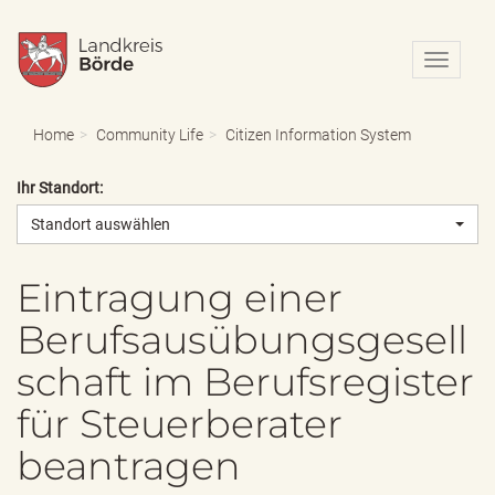
N
a
v
i
Home
Community Life
Citizen Information System
g
a
Ihr Standort:
t
i
Standort auswählen
o
n
e
Eintragung einer
i
Berufsausübungsgesell
n
-
schaft im Berufsregister
/
a
für Steuerberater
u
s
beantragen
b
l