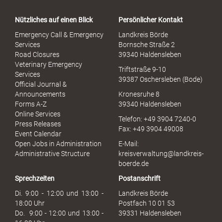
t
a
Nützliches auf einen Blick
Persönlicher Kontakt
l
S
Emergency Call & Emergency
Landkreis Börde
e
Services
Bornsche Straße 2
x
Road Closures
39340 Haldensleben
u
Veterinary Emergency
Triftstraße 9-10
e
Services
39387 Oschersleben (Bode)
l
Official Journal &
l
Announcements
Kronesruhe 8
e
Forms A-Z
39340 Haldensleben
r
Online Services
Telefon: +49 3904 7240-0
M
Press Releases
Fax: +49 3904 49008
i
Event Calendar
s
Open Jobs in Administration
E-Mail:
s
Administrative Structure
kreisverwaltung@landkreis-
b
boerde.de
r
Sprechzeiten
Postanschrift
a
u
Di. 9:00 - 12:00 und 13:00 -
Landkreis Börde
c
18:00 Uhr
Postfach 10 01 53
h
Do. 9:00 - 12:00 und 13:00 -
39331 Haldensleben