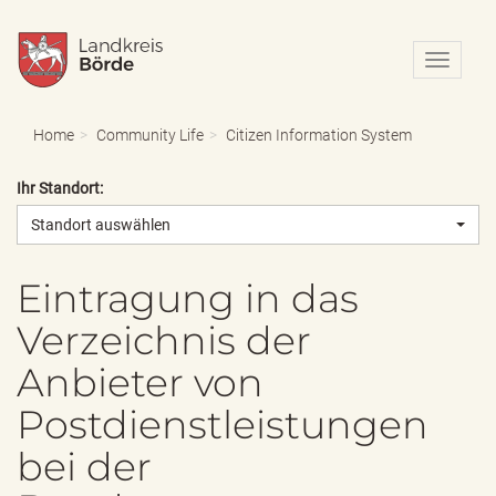
N
a
v
i
Home
Community Life
Citizen Information System
g
a
Ihr Standort:
t
i
Standort auswählen
o
n
e
Eintragung in das
i
Verzeichnis der
n
-
Anbieter von
/
a
Postdienstleistungen
u
s
bei der
b
l