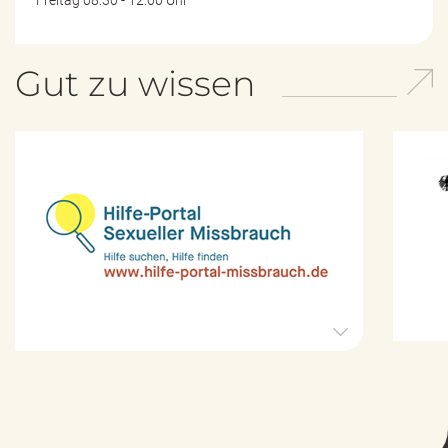
Gut zu wissen
H
i
l
f
e
-
P