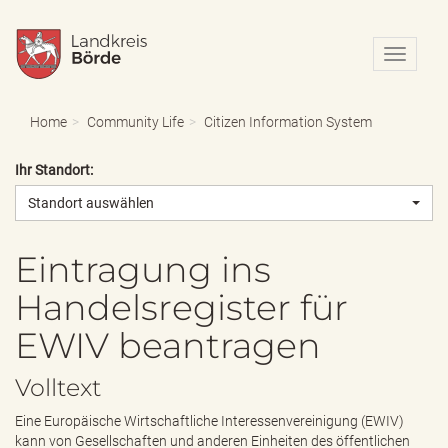
N
a
v
i
Home
Community Life
Citizen Information System
g
a
Ihr Standort:
t
i
Standort auswählen
o
n
e
Eintragung ins
i
Handelsregister für
n
-
EWIV beantragen
/
a
u
Volltext
s
b
Eine Europäische Wirtschaftliche Interessenvereinigung (EWIV)
l
kann von Gesellschaften und anderen Einheiten des öffentlichen