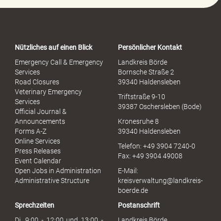
o
r
t
a
Nützliches auf einen Blick
Persönlicher Kontakt
l
S
Emergency Call & Emergency
Landkreis Börde
e
Services
Bornsche Straße 2
x
Road Closures
39340 Haldensleben
u
Veterinary Emergency
Triftstraße 9-10
e
Services
39387 Oschersleben (Bode)
l
Official Journal &
l
Announcements
Kronesruhe 8
e
Forms A-Z
39340 Haldensleben
r
Online Services
Telefon: +49 3904 7240-0
M
Press Releases
Fax: +49 3904 49008
i
Event Calendar
s
Open Jobs in Administration
E-Mail:
s
Administrative Structure
kreisverwaltung@landkreis-
b
boerde.de
r
Sprechzeiten
Postanschrift
a
u
Di. 9:00 - 12:00 und 13:00 -
Landkreis Börde