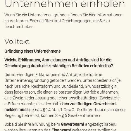
Unternehmen einholen
e
n
d
Wenn Sie ein Unternehmen gründen, finden Sie hier Informationen
e
zu Verfahren, Formalitäten und Genehmigungen, die Sie zu
n
beachten haben.
Volltext
Gründung eines Unternehmens
Welche Erklärungen, Anmeldungen und Anträge sind für die
Genehmigung durch die zuständigen Behörden erforderlich?
Die notwendigen Erklärungen und Anträge, die für eine
Unternehmensgründung gefordert werden, unterscheiden sich je
nach Branche, Rechtsform und Bundesland. Grundsätzlich gilt,
dass jede Person, die einen selbstständigen Betrieb aufnehmen,
eine Zweigniederlassung oder einer unselbständigen Zweigstelle
eröffnen möchte, dies dem
örtlichen zuständigen Gewerbeamt
melden muss
gemäß
§ 14 Abs. 1 GewO
. Ob Ihr Vorhaben von dieser
Regelung befreit ist, können Sie
§ 6 GewO
entnehmen.
Sobald Sie Ihre Gründung beim
Gewerbeamt
angezeigt haben,
werden Ihre Daten an das
Finanzamt
weitergeleitet. Wollen Sie