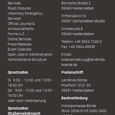
e
Services
Bornsche Straße 2
x
Road Closures
39340 Haldensleben
u
Veterinary Emergency
Triftstraße 9-10
e
Services
39387 Oschersleben (Bode)
l
Official Journal &
l
Announcements
Kronesruhe 8
e
Forms A-Z
39340 Haldensleben
r
Online Services
Telefon: +49 3904 7240-0
M
Press Releases
Fax: +49 3904 49008
i
Event Calendar
s
Open Jobs in Administration
E-Mail:
s
Administrative Structure
kreisverwaltung@landkreis-
b
boerde.de
r
Sprechzeiten
Postanschrift
a
u
Di. 9:00 - 12:00 und 13:00 -
Landkreis Börde
c
18:00 Uhr
Postfach 10 01 53
h
Do. 9:00 - 12:00 und 13:00 -
39331 Haldensleben
16:00 Uhr
Bankverbindung
oder nach Vereinbarung
Kreissparkasse Börde
Sprechzeiten
IBAN: DE96 8105 5000 3400
Straßenverkehrsamt