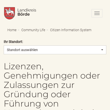
N
a
v
i
Home
Community Life
Citizen Information System
g
a
Ihr Standort:
t
i
Standort auswählen
o
n
e
Lizenzen,
i
Genehmigungen oder
n
-
Zulassungen zur
/
a
Gründung oder
u
s
Führung von
b
l