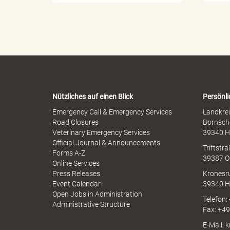
e
o
l
p
l
h
e
k
e
r
n
M
-
i
W
s
a
r
s
r
b
Nützliches auf einen Blick
Persönli
n
r
-
Emergency Call & Emergency Services
Landkrei
a
A
Road Closures
Bornsch
u
e
p
Veterinary Emergency Services
39340 H
c
p
Official Journal & Announcements
h
Triftstr
N
Forms A-Z
39387 O
I
Online Services
N
Press Releases
Kronesr
i
A
Event Calendar
39340 H
Open Jobs in Administration
Telefon:
Administrative Structure
Fax: +4
s
E-Mail: 