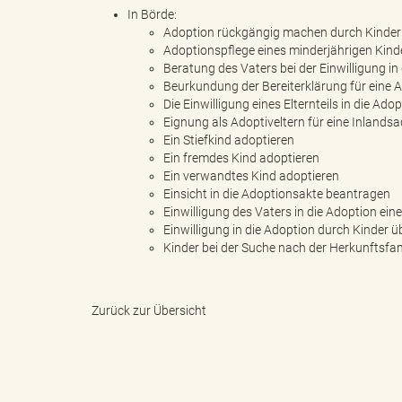
In Börde:
Adoption rückgängig machen durch Kinder 
e
e
Adoptionspflege eines minderjährigen Kin
Beratung des Vaters bei der Einwilligung in
Beurkundung der Bereiterklärung für eine 
Die Einwilligung eines Elternteils in die Ado
Eignung als Adoptiveltern für eine Inlands
n
r
Ein Stiefkind adoptieren
Ein fremdes Kind adoptieren
Ein verwandtes Kind adoptieren
Einsicht in die Adoptionsakte beantragen
Einwilligung des Vaters in die Adoption ei
d
i
Einwilligung in die Adoption durch Kinder 
Kinder bei der Suche nach der Herkunftsfam
e
n
Zurück zur Übersicht
s
g