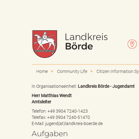
W
L
a
e
Home
Community Life
Citizen Information S
In Organisationseinheit:
Landkreis Börde - Jugendamt
Herr Matthias Wendt
p
t
Amtsleiter
Telefon: +49 3904 7240-1423
Telefax: +49 3904 7240-51470
E-Mail:
jugend(at)landkreis-boerde.de
p
t
Aufgaben