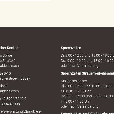
r
d
e
n
h
o
t
l
i
cher Kontakt
Sprechzeiten
n
e
s Börde
Di. 9:00 - 12:00 und 13:00 - 18:00 
e Straße 2
Do. 9:00 - 12:00 und 13:00 - 16:00
aldensleben
oder nach Vereinbarung
aße 9-10
Sprechzeiten
Straßenverkehrsam
schersleben (Bode)
Mo. geschlossen
uhe 8
Di. 8:00 - 12:00 und 13:00 - 18:00 
aldensleben
Mi. 8:00 - 12:00 Uhr
Do. 8:00 - 12:00 und 13:00 - 16:00
 +49 3904 7240-0
Fr. 8:00 - 11:30 Uhr
9 3904 49008
oder nach Vereinbarung
kreisverwaltung@landkreis-