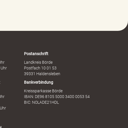
l
s
t
c
g
h
e
a
g
f
e
t
n
s
F
d
r
i
a
e
Postanschrift
u
n
Uhr
Landkreis Börde
e
s
 Uhr
Postfach 10 01 53
n
t
39331 Haldensleben
t
Bankverbindung
Kreissparkasse Börde
Uhr
IBAN: DE96 8105 5000 3400 0053 54
BIC: NOLADE21HDL
 Uhr