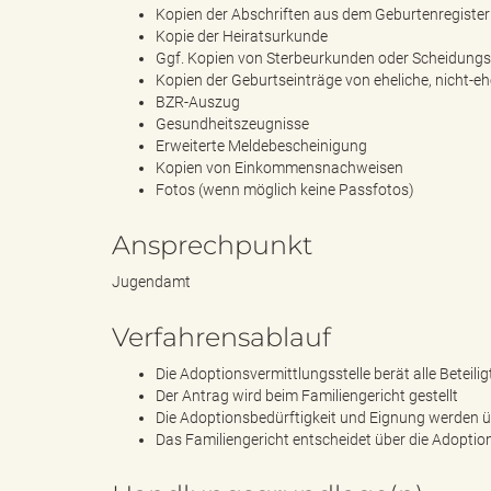
Kopien der Abschriften aus dem Geburtenregister
Kopie der Heiratsurkunde
Ggf. Kopien von Sterbeurkunden oder Scheidungsu
"
Kopien der Geburtseinträge von eheliche, nicht-e
BZR-Auszug
Gesundheitszeugnisse
Erweiterte Meldebescheinigung
L
Kopien von Einkommensnachweisen
Fotos (wenn möglich keine Passfotos)
Ansprechpunkt
a
Jugendamt
Verfahrensablauf
n
Die Adoptionsvermittlungsstelle berät alle Beteilig
Der Antrag wird beim Familiengericht gestellt
Die Adoptionsbedürftigkeit und Eignung werden ü
Das Familiengericht entscheidet über die Adoptio
d