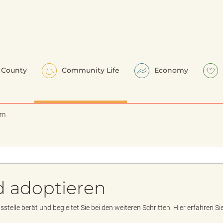
County
Community Life
Economy
em
d adoptieren
telle berät und begleitet Sie bei den weiteren Schritten. Hier erfahren S