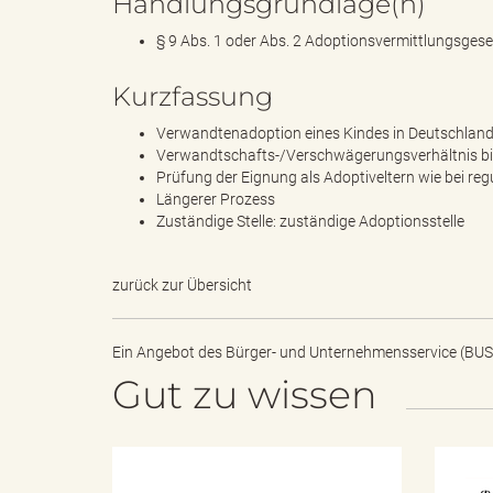
Handlungsgrundlage(n)
§ 9 Abs. 1 oder Abs. 2 Adoptionsvermittlungsges
k
Kurzfassung
Verwandtenadoption eines Kindes in Deutschland
Verwandtschafts-/Verschwägerungsverhältnis bi
r
Prüfung der Eignung als Adoptiveltern wie bei reg
Längerer Prozess
Zuständige Stelle: zuständige Adoptionsstelle
e
zurück zur Übersicht
Ein Angebot des
Bürger- und Unternehmensservice (BUS
i
Gut zu wissen
s
H