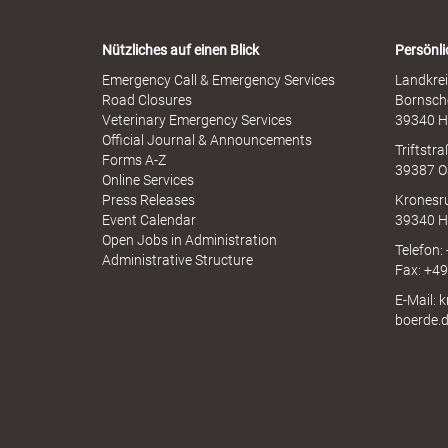
s
a
s
r
b
Nützliches auf einen Blick
Persönli
n
r
-
Emergency Call & Emergency Services
Landkrei
"
a
A
Road Closures
Bornsch
u
p
Veterinary Emergency Services
39340 H
c
p
Official Journal & Announcements
h
Triftstr
N
Forms A-Z
39387 O
.
I
Online Services
N
Press Releases
Kronesr
A
Event Calendar
39340 H
Open Jobs in Administration
Telefon:
Administrative Structure
T
Fax: +4
E-Mail: 
boerde.
h