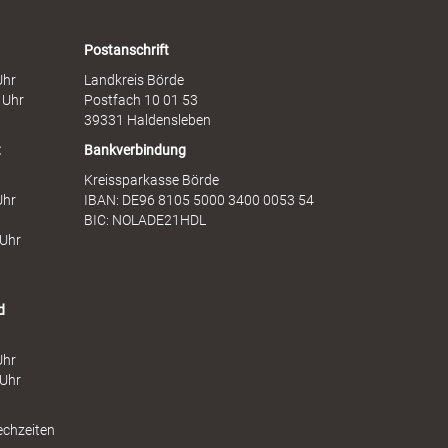
F
d
r
i
a
e
Postanschrift
u
n
Uhr
Landkreis Börde
e
s
 Uhr
Postfach 10 01 53
n
t
39331 Haldensleben
t
Bankverbindung
Kreissparkasse Börde
Uhr
IBAN: DE96 8105 5000 3400 0053 54
BIC: NOLADE21HDL
 Uhr
d
Uhr
 Uhr
echzeiten