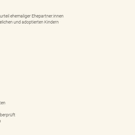
rteil ehemaliger Ehepartner:innen
helichen und adoptierten Kindern
ten
berprüft
n