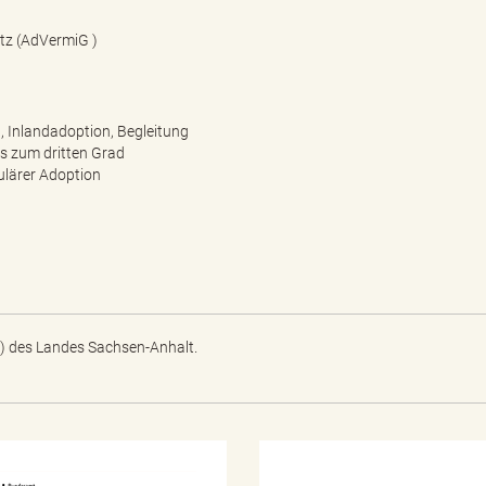
etz (AdVermiG )
, Inlandadoption, Begleitung
s zum dritten Grad
ulärer Adoption
) des Landes Sachsen-Anhalt.
N