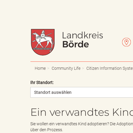
W
L
a
e
Home
Community Life
Citizen Information Syst
Ihr Standort:
Standort auswählen
p
t
Ein verwandtes Kin
p
t
Sie wollen ein verwandtes Kind adoptieren? Die Adoptionss
über den Prozess.