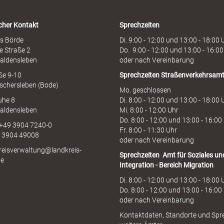
l
i
cher Kontakt
Sprechzeiten
n
e
s Börde
Di. 9:00 - 12:00 und 13:00 - 18:00 
e Straße 2
Do. 9:00 - 12:00 und 13:00 - 16:00
aldensleben
oder nach Vereinbarung
aße 9-10
Sprechzeiten
Straßenverkehrsam
schersleben (Bode)
Mo. geschlossen
uhe 8
Di. 8:00 - 12:00 und 13:00 - 18:00 
aldensleben
Mi. 8:00 - 12:00 Uhr
Do. 8:00 - 12:00 und 13:00 - 16:00
 +49 3904 7240-0
Fr. 8:00 - 11:30 Uhr
9 3904 49008
oder nach Vereinbarung
kreisverwaltung@landkreis-
Sprechzeiten
Amt für Soziales un
de
Integration - Bereich Migration
Di. 8:00 - 12:00 und 13:00 - 18:00 
Do. 8:00 - 12:00 und 13:00 - 16:00
oder nach Vereinbarung
Kontaktdaten, Standorte und Spr