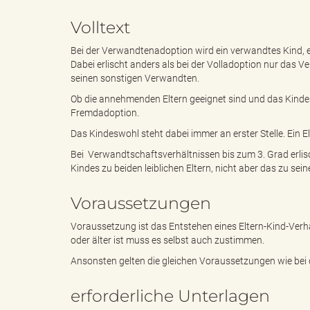
Volltext
e
e
Bei der Verwandtenadoption wird ein verwandtes Kind, et
Dabei erlischt anders als bei der Volladoption nur das V
seinen sonstigen Verwandten.
Ob die annehmenden Eltern geeignet sind und das Kindesw
n
r
Fremdadoption.
Das Kindeswohl steht dabei immer an erster Stelle. Ein 
Bei Verwandtschaftsverhältnissen bis zum 3. Grad erlis
d
i
Kindes zu beiden leiblichen Eltern, nicht aber das zu se
Voraussetzungen
Voraussetzung ist das Entstehen eines Eltern-Kind-Verhä
e
n
oder älter ist muss es selbst auch zustimmen.
Ansonsten gelten die gleichen Voraussetzungen wie bei 
s
g
erforderliche Unterlagen