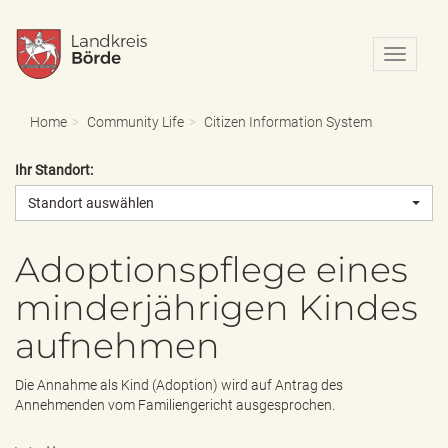
N
a
v
i
Home
Community Life
Citizen Information System
g
a
Ihr Standort:
t
i
Standort auswählen
o
n
e
Adoptionspflege eines
i
minderjährigen Kindes
n
-
aufnehmen
/
a
u
Die Annahme als Kind (Adoption) wird auf Antrag des
s
Annehmenden vom Familiengericht ausgesprochen.
b
l