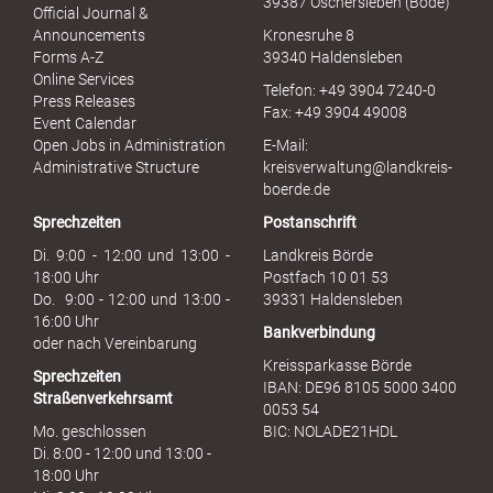
39387 Oschersleben (Bode)
l
Official Journal &
l
Announcements
Kronesruhe 8
e
Forms A-Z
39340 Haldensleben
r
Online Services
Telefon: +49 3904 7240-0
M
Press Releases
Fax: +49 3904 49008
i
Event Calendar
s
Open Jobs in Administration
E-Mail:
s
Administrative Structure
kreisverwaltung@landkreis-
b
boerde.de
r
Sprechzeiten
Postanschrift
a
u
Di. 9:00 - 12:00 und 13:00 -
Landkreis Börde
c
18:00 Uhr
Postfach 10 01 53
h
Do. 9:00 - 12:00 und 13:00 -
39331 Haldensleben
16:00 Uhr
Bankverbindung
oder nach Vereinbarung
Kreissparkasse Börde
Sprechzeiten
IBAN: DE96 8105 5000 3400
Straßenverkehrsamt
0053 54
Mo. geschlossen
BIC: NOLADE21HDL
Di. 8:00 - 12:00 und 13:00 -
18:00 Uhr