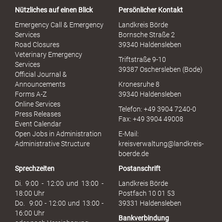
a
Nützliches auf einen Blick
Persönlicher Kontakt
l
S
Emergency Call & Emergency
Landkreis Börde
e
Services
Bornsche Straße 2
x
Road Closures
39340 Haldensleben
u
Veterinary Emergency
Triftstraße 9-10
e
Services
39387 Oschersleben (Bode)
l
Official Journal &
l
Announcements
Kronesruhe 8
e
Forms A-Z
39340 Haldensleben
r
Online Services
Telefon: +49 3904 7240-0
M
Press Releases
Fax: +49 3904 49008
i
Event Calendar
s
Open Jobs in Administration
E-Mail:
s
Administrative Structure
kreisverwaltung@landkreis-
b
boerde.de
r
Sprechzeiten
Postanschrift
a
u
Di. 9:00 - 12:00 und 13:00 -
Landkreis Börde
c
18:00 Uhr
Postfach 10 01 53
h
Do. 9:00 - 12:00 und 13:00 -
39331 Haldensleben
16:00 Uhr
Bankverbindung