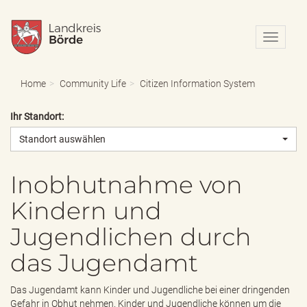
N
a
v
i
Home
Community Life
Citizen Information System
g
a
Ihr Standort:
t
i
Standort auswählen
o
n
e
Inobhutnahme von
i
Kindern und
n
-
Jugendlichen durch
/
a
das Jugendamt
u
s
b
Das Jugendamt kann Kinder und Jugendliche bei einer dringenden
l
Gefahr in Obhut nehmen. Kinder und Jugendliche können um die