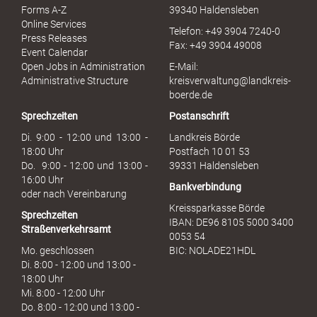
e
Forms A-Z
39340 Haldensleben
r
Online Services
Telefon: +49 3904 7240-0
M
Press Releases
Fax: +49 3904 49008
i
Event Calendar
s
Open Jobs in Administration
E-Mail:
s
Administrative Structure
kreisverwaltung@landkreis-
b
boerde.de
r
Sprechzeiten
Postanschrift
a
u
Di. 9:00 - 12:00 und 13:00 -
Landkreis Börde
c
18:00 Uhr
Postfach 10 01 53
h
Do. 9:00 - 12:00 und 13:00 -
39331 Haldensleben
16:00 Uhr
Bankverbindung
oder nach Vereinbarung
Kreissparkasse Börde
Sprechzeiten
IBAN: DE96 8105 5000 3400
Straßenverkehrsamt
0053 54
Mo. geschlossen
BIC: NOLADE21HDL
Di. 8:00 - 12:00 und 13:00 -
18:00 Uhr
Mi. 8:00 - 12:00 Uhr
Do. 8:00 - 12:00 und 13:00 -