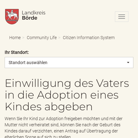
N
a
v
i
Home
Community Life
Citizen Information System
g
a
Ihr Standort:
t
i
Standort auswählen
o
n
e
Einwilligung des Vaters
i
in die Adoption eines
n
-
Kindes abgeben
/
a
u
Wenn Sie Ihr Kind zur Adoption freigeben möchten und mit der
s
Mutter nicht verheiratet sind, können Sie nach der Geburt des
b
Kindes darauf verzichten, einen Antrag auf Übertragung der
l
elterlichen Sorge auf sich zu stellen.