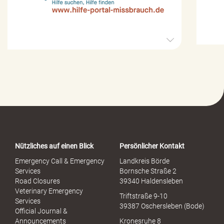
H
i
l
f
e
-
P
o
r
t
a
Nützliches auf einen Blick
Persönlicher Kontakt
l
S
Emergency Call & Emergency
Landkreis Börde
e
Services
Bornsche Straße 2
x
Road Closures
39340 Haldensleben
u
Veterinary Emergency
Triftstraße 9-10
e
Services
39387 Oschersleben (Bode)
l
Official Journal &
l
Announcements
Kronesruhe 8