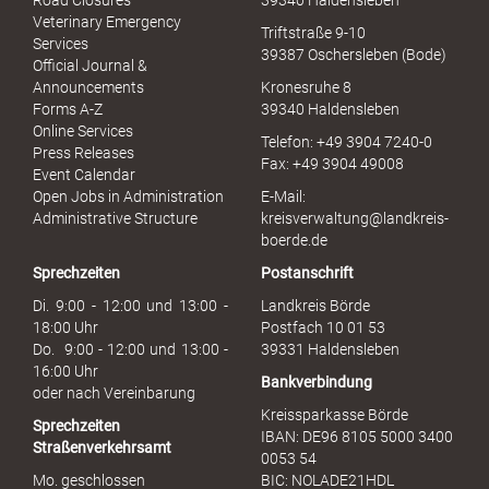
Road Closures
39340 Haldensleben
u
Veterinary Emergency
Triftstraße 9-10
e
Services
39387 Oschersleben (Bode)
l
Official Journal &
l
Announcements
Kronesruhe 8
e
Forms A-Z
39340 Haldensleben
r
Online Services
Telefon: +49 3904 7240-0
M
Press Releases
Fax: +49 3904 49008
i
Event Calendar
s
Open Jobs in Administration
E-Mail:
s
Administrative Structure
kreisverwaltung@landkreis-
b
boerde.de
r
Sprechzeiten
Postanschrift
a
u
Di. 9:00 - 12:00 und 13:00 -
Landkreis Börde
c
18:00 Uhr
Postfach 10 01 53
h
Do. 9:00 - 12:00 und 13:00 -
39331 Haldensleben
16:00 Uhr
Bankverbindung
oder nach Vereinbarung
Kreissparkasse Börde
Sprechzeiten
IBAN: DE96 8105 5000 3400
Straßenverkehrsamt
0053 54
Mo. geschlossen
BIC: NOLADE21HDL