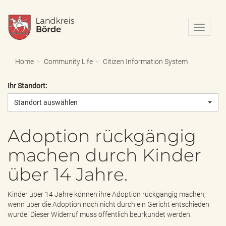
N
a
v
i
Home
Community Life
Citizen Information System
g
a
Ihr Standort:
t
i
Standort auswählen
o
n
e
Adoption rückgängig
i
machen durch Kinder
n
-
über 14 Jahre.
/
a
u
Kinder über 14 Jahre können ihre Adoption rückgängig machen,
s
wenn über die Adoption noch nicht durch ein Gericht entschieden
b
wurde. Dieser Widerruf muss öffentlich beurkundet werden.
l