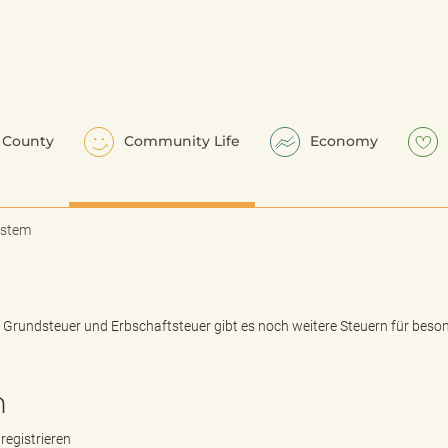
County
Community Life
Economy
ystem
rundsteuer und Erbschaftsteuer gibt es noch weitere Steuern für beson
n
registrieren