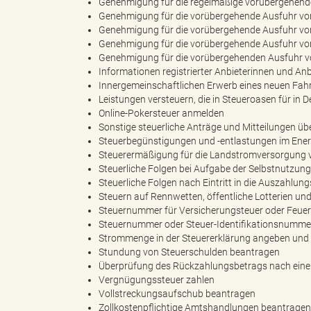
Genehmigung für die regelmäßige vorübergehende
Genehmigung für die vorübergehende Ausfuhr von 
Genehmigung für die vorübergehende Ausfuhr von 
"
Genehmigung für die vorübergehende Ausfuhr von 
Genehmigung für die vorübergehenden Ausfuhr v
Informationen registrierter Anbieterinnen und An
Innergemeinschaftlichen Erwerb eines neuen Fahr
Leistungen versteuern, die in Steueroasen für i
L
Online-Pokersteuer anmelden
Sonstige steuerliche Anträge und Mitteilungen üb
Steuerbegünstigungen und -entlastungen im Ener
Steuerermäßigung für die Landstromversorgung
Steuerliche Folgen bei Aufgabe der Selbstnutzun
a
Steuerliche Folgen nach Eintritt in die Auszahlun
Steuern auf Rennwetten, öffentliche Lotterien u
Steuernummer für Versicherungsteuer oder Feue
Steuernummer oder Steuer-Identifikationsnummer
n
Strommenge in der Steuererklärung angeben und 
Stundung von Steuerschulden beantragen
Überprüfung des Rückzahlungsbetrags nach einer
Vergnügungssteuer zahlen
Vollstreckungsaufschub beantragen
d
Zollkostenpflichtige Amtshandlungen beantragen