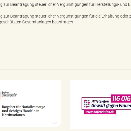
ng zur Beantragung steuerlicher Vergünstigungen für Herstellungs- un
g zur Beantragung steuerlicher Vergünstigungen für die Erhaltung oder
 geschützten Gesamtanlagen beantragen
N
o
t
f
a
l
l