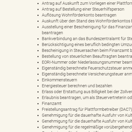
Antrag auf Auskunft zum Vorliegen einer Plattform
Antrag auf Bestellung einer Steuerhilfsperson
Auflösung Wohnförderkonto beantragen
e
e
Auskunft über den Stand des Wohnförderkontos
Ausstellung einer Bescheinigung für das Finanz
beantragen
Bankverbindung an das Bundeszentralamt für Ste
n
r
Berücksichtigung eines beruflich bedingten Umz
Bescheinigung in Steuersachen beim Finanzamt 
Bestellung von steuerlichen Beauftragten beantr
EORI-Nummer oder Niederlassungsnummer bean
Eigenständig berechnete Feuerschutzsteuer anm
d
i
Eigenständig berechnete Versicherungsteuer an
Einkommensteuern
Energiesteuer berechnen und bezahlen
Erlass oder Erstattung aus Billigkeit bei der Zoll
e
n
Erlaubnis beantragen, um als Steuervertreterin od
Finanzamt
Freistellungsantrag für Plattformbetreiber (DAC7
Genehmigung für die dauerhafte Ausfuhr von Kult
Genehmigung für die dauerhafte Ausfuhr von Kult
s
g
Genehmigung für die regelmäßige vorübergehende