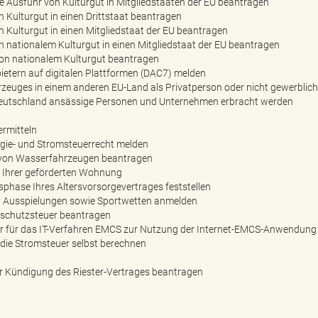
 Ausfuhr von Kulturgut in Mitgliedstaaten der EU beantragen
Kulturgut in einen Drittstaat beantragen
Kulturgut in einen Mitgliedstaat der EU beantragen
nationalem Kulturgut in einen Mitgliedstaat der EU beantragen
on nationalem Kulturgut beantragen
bietern auf digitalen Plattformen (DAC7) melden
zeuges in einem anderen EU-Land als Privatperson oder nicht gewerblich
n Deutschland ansässige Personen und Unternehmen erbracht werden
ermitteln
gie- und Stromsteuerrecht melden
 von Wasserfahrzeugen beantragen
g Ihrer geförderten Wohnung
gsphase Ihres Altersvorsorgevertrages feststellen
nd Ausspielungen sowie Sportwetten anmelden
rschutzsteuer beantragen
 für das IT-Verfahren EMCS zur Nutzung der Internet-EMCS-Anwendung (
die Stromsteuer selbst berechnen
 Kündigung des Riester-Vertrages beantragen