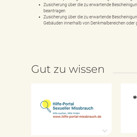
Zusicherung über die zu erwartende Bescheinigu
beantragen
Zusicherung über die zu erwartende Bescheinigun
k
Gebäuden innerhalb von Denkmalbereichen oder
r
Gut zu wissen
e
H
i
i
l
f
e
-
P
s