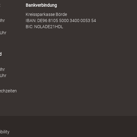
t
Bankverbindung
Kreissparkasse Börde
Uhr
IBAN: DE96 8105 5000 3400 0053 54
BIC: NOLADE21HDL
 Uhr
d
Uhr
 Uhr
echzeiten
bility