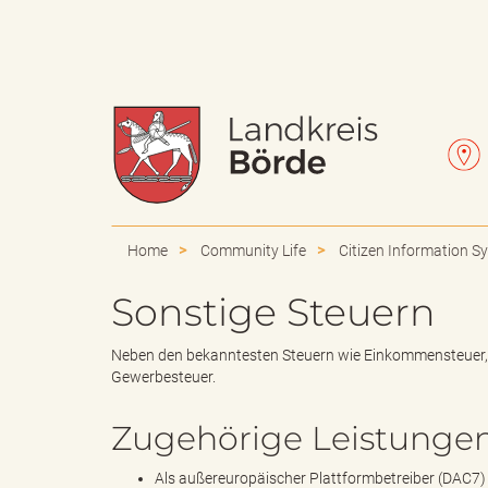
W
L
a
e
Home
Community Life
Citizen Information S
Sonstige Steuern
p
t
Neben den bekanntesten Steuern wie Einkommensteuer, G
Gewerbesteuer.
Zugehörige Leistunge
p
t
Als außereuropäischer Plattformbetreiber (DAC7) 