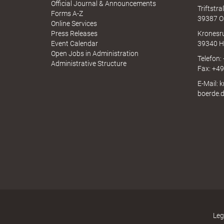
p
Official Journal & Announcements
h
Triftstr
N
Forms A-Z
39387 O
I
Online Services
N
Press Releases
Kronesr
"
A
Event Calendar
39340 H
Open Jobs in Administration
Telefon:
Administrative Structure
Fax: +4
E-Mail: 
.
boerde.
T
h
Leg