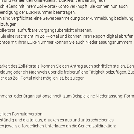
 an und wählen den Onlinedienst "EORI-Nr. Verwaltung" aus.
hließend mit Ihrem Zoll-Portal-Konto verknüpft. Sie können nun auch
eendigung der EORI-Nummer beantragen.
en sind verpflichtet, eine Gewerbeanmeldung oder -ummeldung beziehun
eizufügen.
Zoll-Portal aufrufbare Vorgangsübersicht einsehen.
ie eine Nachricht im Zoll-Portal und können Ihren Report digital abrufen
-Kontos mit Ihrer EORI-Nummer können Sie auch Niederlassungsnummern
rkeit des Zoll-Portals, können Sie den Antrag auch schriftlich stellen. D
dung oder ein Nachweis über die freiberufliche Tätigkeit beizufügen. Zu
 das Zoll-Portal nicht möglich ist, beizulegen.
ehmens- oder Organisationseinheit, zum Beispiel eine Niederlassung: Form
eiligen Formularversion.
llständig und digital aus, drucken es aus und unterschreiben es.
 jeweils erforderlichen Unterlagen an die Generalzolldirektion: