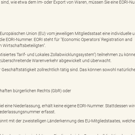
sst sind, wie etwa dem Im- oder Export von Waren, müssen Sie eine EORI-
r Europäischen Union (EU) vom jeweiligen Mitgliedsstaat eine individuelle 
 die EORI-Nummer. EORI steht für "Economic Operators' Registration and
n Wirtschaftsbeteiligten".
siertes Tarif- und Lokales Zollabwicklungssystem") teilnehmen zu könne
züberschreitende Warenverkehr abgewickelt und überwacht.
 Geschäftstätigkeit zollrechtlich tätig sind. Das können sowohl natürliche
haften bürgerlichen Rechts (GbR) oder
el eine Niederlassung, erhält keine eigene EORI-Nummer. Stattdessen wir
Niederlassungsnummer erfasst.
nnt mit der zweistelligen Länderkennung des EU-Mitgliedstaates, welche