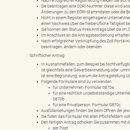
Nach erfolgreicher Registrierung melden Sie sich
Sie beantragen eine EORI-Nummer. Diese wird ansc
Änderungen zu den EORI-Stammdaten oder die B
Nicht in einem Register eingetragene Unternehm
einen Nachweis über die freiberufliche Tätigkeit b
"
Sie können den Status Ihres Antrags über die im 
Im Anschluss an die Antragsbearbeitung erhalten S
Nach erfolgreicher Verknüpfung des Zoll-Portal
beantragen, ändern oder beenden.
.
Schriftlicher Antrag:
In Ausnahmefällen, zum Beispiel bei Nichtverfügba
ist gleichfalls eine Gewerbeanmeldung oder -ummel
ist eine Begründung, warum die Antragstellung über
T
Folgende Formulare sind zu verwenden:
für Unternehmen: Formular 0870a
für eine rechtlich unselbstständige Untern
0870b
h
für eine Privatperson: Formular 0870c
Ausfüllanleitungen finden Sie beim Öffnen der jew
Sie füllen das Formular mit allen Pflichtfeldern vo
Den fertigen Antrag schicken Sie zusammen mit den
per Post