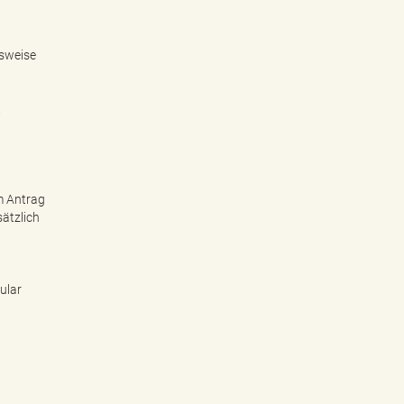
gsweise
.
em Antrag
sätzlich
ular