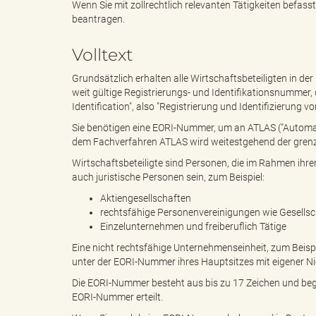
Wenn Sie mit zollrechtlich relevanten Tätigkeiten befa
beantragen.
e
e
Volltext
Grundsätzlich erhalten alle Wirtschaftsbeteiligten in de
weit gültige Registrierungs- und Identifikationsnummer,
n
r
Identification", also "Registrierung und Identifizierung vo
Sie benötigen eine EORI-Nummer, um an ATLAS ("Automati
dem Fachverfahren ATLAS wird weitestgehend der gren
Wirtschaftsbeteiligte sind Personen, die im Rahmen ihrer
d
i
auch juristische Personen sein, zum Beispiel:
Aktiengesellschaften
rechtsfähige Personenvereinigungen wie Gesellsc
Einzelunternehmen und freiberuflich Tätige
e
n
Eine nicht rechtsfähige Unternehmenseinheit, zum Beispi
unter der EORI-Nummer ihres Hauptsitzes mit eigener 
Die EORI-Nummer besteht aus bis zu 17 Zeichen und begi
s
g
EORI-Nummer erteilt.