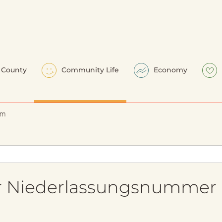
County
Community Life
Economy
em
 Niederlassungsnummer