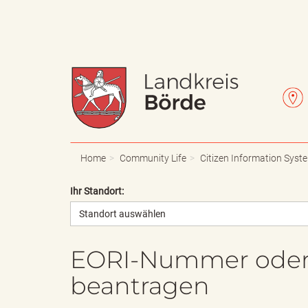
W
L
a
e
Home
Community Life
Citizen Information Syst
Ihr Standort:
Standort auswählen
p
t
EORI-Nummer oder
beantragen
p
t