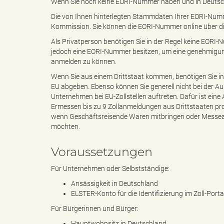
Wenn Sie noch keine EORI-Nummer haben und in Deutschla
Die von Ihnen hinterlegten Stammdaten Ihrer EORI-Numm
Kommission. Sie können die EORI-Nummer online über d
"
Als Privatperson benötigen Sie in der Regel keine EORI
jedoch eine EORI-Nummer besitzen, um eine genehmigun
anmelden zu können.
L
Wenn Sie aus einem Drittstaat kommen, benötigen Sie in
EU abgeben. Ebenso können Sie generell nicht bei der A
Unternehmen bei EU-Zollstellen auftreten. Dafür ist eine 
Ermessen bis zu 9 Zollanmeldungen aus Drittstaaten pro 
wenn Geschäftsreisende Waren mitbringen oder Messea
a
möchten.
Voraussetzungen
n
Für Unternehmen oder Selbstständige:
Ansässigkeit in Deutschland
ELSTER-Konto für die Identifizierung im Zoll-Porta
Für Bürgerinnen und Bürger:
d
Hauptwohnsitz in Deutschland