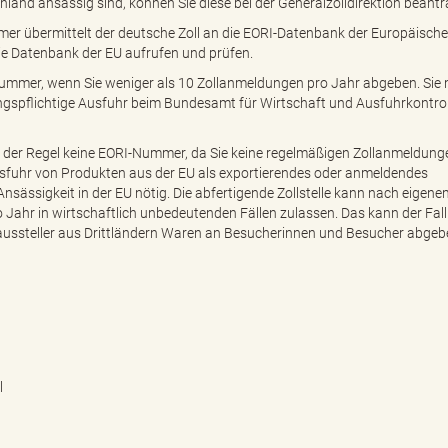
nd ansässig sind, können Sie diese bei der Generalzolldirektion beantr
er übermittelt der deutsche Zoll an die EORI-Datenbank der Europäisch
ie Datenbank der EU aufrufen und prüfen.
-Nummer, wenn Sie weniger als 10 Zollanmeldungen pro Jahr abgeben. Si
gspflichtige Ausfuhr beim Bundesamt für Wirtschaft und Ausfuhrkontrol
 der Regel keine EORI-Nummer, da Sie keine regelmäßigen Zollanmeldunge
usfuhr von Produkten aus der EU als exportierendes oder anmeldendes
Ansässigkeit in der EU nötig. Die abfertigende Zollstelle kann nach eigene
Jahr in wirtschaftlich unbedeutenden Fällen zulassen. Das kann der Fall 
ussteller aus Drittländern Waren an Besucherinnen und Besucher abgeb
l