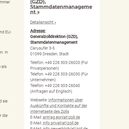
(GZD),
Nummer
Stammdatenmanageme
nt »
Detailansicht »
Adresse:
und EU-
Generalzolldirektion (GZD),
Stammdatenmanagement
Carusufer 3-5
n. In
01099 Dresden, Stadt
Telefon: +49 228 303-26020 (Für
 als
Privatpersonen)
Telefon: +49 228 303-26030 (Für
Unternehmen)
Telefon: +49 228 303-26040
(Anfragen auf Englisch)
Webseite:
Informationen über
d sie
Auskünfte und Kontakte auf der
Internetseite des Zolls
r die
E-Mail:
antrag.eori(at)zoll.de
E-Mail:
info.privat(at)zoll.de
E-Mail:
info.gewerblich(at)zoll.de