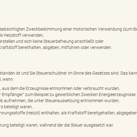
 beabsichtigten Zweckbestimmung einer motorischen Verwendung (zum Bei
als Heizstoff verwenden,
rstellen und sich keine Steuerbefreiung anschließt oder
Kraftstoff bereithalten, abgeben, mitführen oder verwenden.
standen ist und Sie Steuerschuldner im Sinne des Gesetzes sind. Das kann
l, wenn:
ind, aus dem die Erzeugnisse entnommen oder verbraucht wurden,
erter Empfänger“ zum Beispiel zu gewerblichen Zwecken Energieerzeugnisse
ieb aufnehmen, die unter Steueraussetzung entnommen wurden,
s beteiligt waren,
nungsstoffe (Heizöl) enthalten, als Kraftstoff bereitgehalten, abgegeben
ung beteiligt waren, während der die Steuer ausgesetzt war.