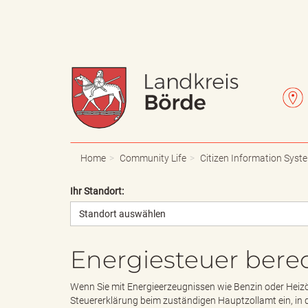
W
L
a
e
Home
Community Life
Citizen Information Syst
Ihr Standort:
Standort auswählen
p
t
Energiesteuer ber
p
t
Wenn Sie mit Energieerzeugnissen wie Benzin oder Heizö
Steuererklärung beim zuständigen Hauptzollamt ein, in d