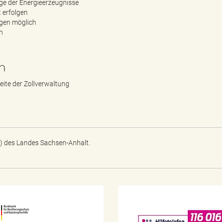
ge der Energieerzeugnisse
 erfolgen
ngen möglich
n
n
eite der Zollverwaltung
) des Landes Sachsen-Anhalt.
N
o