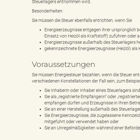
Steuerlagers entnommen wird.
Besonderheiten:
"
Sie müssen die Steuer ebenfalls entrichten, wenn Sie
Energieerzeugnisse entgegen ihrer ursprünglich
Einsatz von Heizöl als Kraftstoff) zuführen oder 
Energieerzeugnisse außerhalb des Steuerlagers he
L
gekennzeichnete Energieerzeugnisse (Heizöl) als 
Voraussetzungen
Sie müssen Energiesteuer bezahlen, wenn die Steuer ent
a
verschiedenen Konstellationen der Fall sein, zum Beispie
Sie Inhaberin oder Inhaber eines Steuerlagers s
Sie als „registrierte Empfängerin“ oder „registri
empfangen dürfen und Erzeugnisse in Ihren Betr
n
Sie an einer Herstellung außerhalb des Steuerlager
Sie Energieerzeugnisse, die zugelassene Kennzeich
mitgeführt oder verwendet haben oder
Sie an Unregelmäßigkeiten während einer Beförder
d