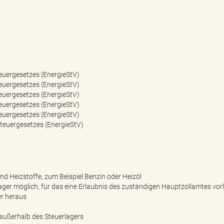
euergesetzes (EnergieStV)
euergesetzes (EnergieStV)
euergesetzes (EnergieStV)
euergesetzes (EnergieStV)
euergesetzes (EnergieStV)
teuergesetzes (EnergieStV)
nd Heizstoffe, zum Beispiel Benzin oder Heizöl
ager möglich, für das eine Erlaubnis des zuständigen Hauptzollamtes vorlie
er heraus
 außerhalb des Steuerlagers