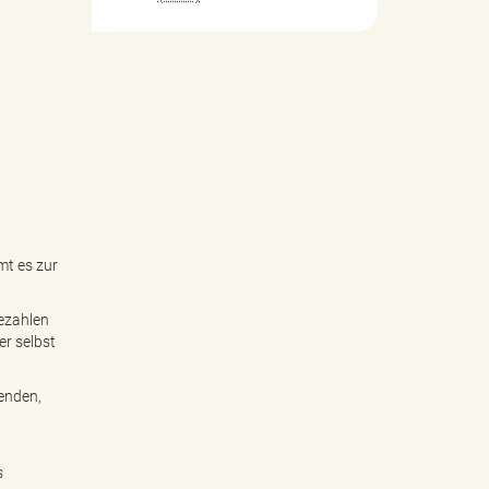
mt es zur
bezahlen
r selbst
senden,
s