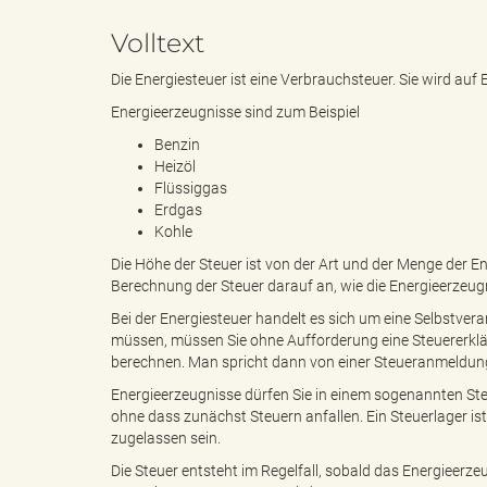
Volltext
e
e
Die Energiesteuer ist eine Verbrauchsteuer. Sie wird auf
Energieerzeugnisse sind zum Beispiel
Benzin
n
r
Heizöl
Flüssiggas
Erdgas
Kohle
d
i
Die Höhe der Steuer ist von der Art und der Menge der
Berechnung der Steuer darauf an, wie die Energieerzeug
Bei der Energiesteuer handelt es sich um eine Selbstver
müssen, müssen Sie ohne Aufforderung eine Steuererklä
e
n
berechnen. Man spricht dann von einer Steueranmeldun
Energieerzeugnisse dürfen Sie in einem sogenannten Steu
ohne dass zunächst Steuern anfallen. Ein Steuerlager i
zugelassen sein.
s
g
Die Steuer entsteht im Regelfall, sobald das Energiee