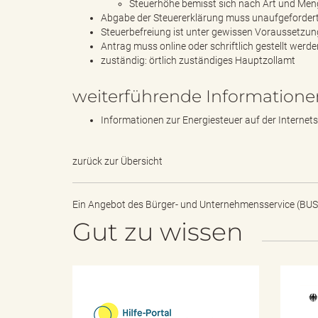
Steuerhöhe bemisst sich nach Art und Men
l
Abgabe der Steuererklärung muss unaufgefordert
Steuerbefreiung ist unter gewissen Voraussetzu
Antrag muss online oder schriftlich gestellt werde
zuständig: örtlich zuständiges Hauptzollamt
e
weiterführende Informatione
Informationen zur Energiesteuer auf der Internets
a
zurück zur Übersicht
d
Ein Angebot des
Bürger- und Unternehmensservice (BUS
Gut zu wissen
s
H
i