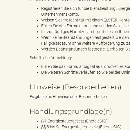
Registrieren Sie sich für die Dienstleistung „Ener
Unternehmenskonto.
Weisen Sie Ihre Identität mit einem ELSTER-Kont
"
Füllen Sie das Formular aus und senden Sie dieses
Ihr zuständiges Hauptzollamt prüft die von Ihn
Wenn keine Beanstandungen festgestellt werden, 
Fälligkeitsdatum ohne weitere Aufforderung zu za
Werden Beanstandungen festgestellt, erhalten Sie 
.
Schriftliche Anmeldung:
Füllen Sie das Formular digital aus, drucken es au
Die weiteren Schritte verlaufen so wie bei der On
T
Hinweise (Besonderheiten)
Es gibt keine Hinweise oder Besonderheiten.
h
Handlungsgrundlage(n)
§ 1 Energiesteuergesetz (EnergieStG)
§§ 8 bis 9a Energiesteuergesetz (EnergieStG)