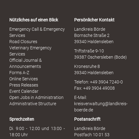
r
t
a
Nützliches auf einen Blick
Persönlicher Kontakt
l
S
Emergency Call & Emergency
Landkreis Börde
e
Services
Bornsche Straße 2
x
Road Closures
39340 Haldensleben
u
Veterinary Emergency
Triftstraße 9-10
e
Services
39387 Oschersleben (Bode)
l
Official Journal &
l
Announcements
Kronesruhe 8
e
Forms A-Z
39340 Haldensleben
r
Online Services
Telefon: +49 3904 7240-0
M
Press Releases
Fax: +49 3904 49008
i
Event Calendar
s
Open Jobs in Administration
E-Mail:
s
Administrative Structure
kreisverwaltung@landkreis-
b
boerde.de
r
Sprechzeiten
Postanschrift
a
u
Di. 9:00 - 12:00 und 13:00 -
Landkreis Börde
c
18:00 Uhr
Postfach 10 01 53
h