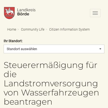
N
a
v
i
Home
Community Life
Citizen Information System
g
a
Ihr Standort:
t
i
Standort auswählen
o
n
e
Steuerermäßigung für
i
die
n
-
Landstromversorgung
/
a
von Wasserfahrzeugen
u
s
beantragen
b
l