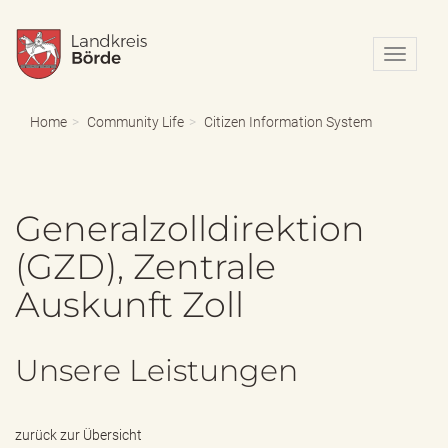
N
a
v
i
Home
Community Life
Citizen Information System
g
a
t
i
Generalzolldirektion
o
n
(GZD), Zentrale
e
i
Auskunft Zoll
n
-
/
a
Unsere Leistungen
u
s
b
l
zurück zur Übersicht