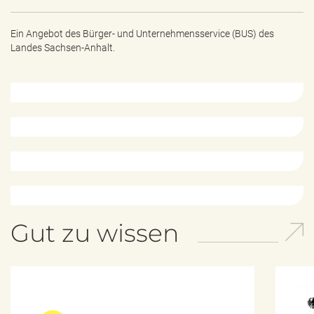
e
n
d
Ein Angebot des
Bürger- und Unternehmensservice (BUS) des
e
Landes Sachsen-Anhalt.
n
Gut zu wissen