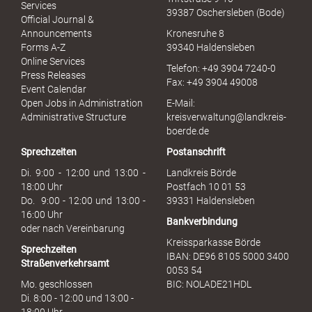
e
Services
39387 Oschersleben (Bode)
l
Official Journal &
l
Announcements
Kronesruhe 8
e
Forms A-Z
39340 Haldensleben
r
Online Services
Telefon: +49 3904 7240-0
M
Press Releases
Fax: +49 3904 49008
i
Event Calendar
s
Open Jobs in Administration
E-Mail:
s
Administrative Structure
kreisverwaltung@landkreis-
b
boerde.de
r
Sprechzeiten
Postanschrift
a
u
Di. 9:00 - 12:00 und 13:00 -
Landkreis Börde
c
18:00 Uhr
Postfach 10 01 53
h
Do. 9:00 - 12:00 und 13:00 -
39331 Haldensleben
16:00 Uhr
Bankverbindung
oder nach Vereinbarung
Kreissparkasse Börde
Sprechzeiten
IBAN: DE96 8105 5000 3400
Straßenverkehrsamt
0053 54
Mo. geschlossen
BIC: NOLADE21HDL
Di. 8:00 - 12:00 und 13:00 -
18:00 Uhr