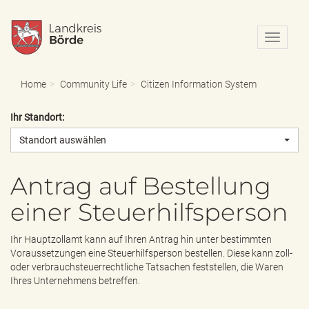
N
a
v
i
Home
Community Life
Citizen Information System
g
a
Ihr Standort:
t
i
Standort auswählen
o
n
e
Antrag auf Bestellung
i
einer Steuerhilfsperson
n
-
/
Ihr Hauptzollamt kann auf Ihren Antrag hin unter bestimmten
a
Voraussetzungen eine Steuerhilfsperson bestellen. Diese kann zoll-
u
oder verbrauchsteuerrechtliche Tatsachen feststellen, die Waren
s
Ihres Unternehmens betreffen.
b
l