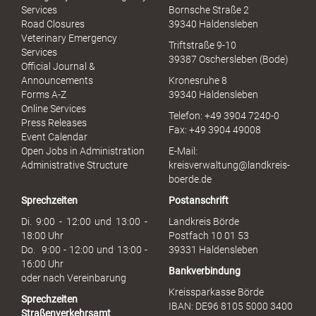
e
Services
Bornsche Straße 2
x
Road Closures
39340 Haldensleben
u
Veterinary Emergency
Triftstraße 9-10
e
Services
39387 Oschersleben (Bode)
l
Official Journal &
l
Announcements
Kronesruhe 8
e
Forms A-Z
39340 Haldensleben
r
Online Services
Telefon: +49 3904 7240-0
M
Press Releases
Fax: +49 3904 49008
i
Event Calendar
s
Open Jobs in Administration
E-Mail:
s
Administrative Structure
kreisverwaltung@landkreis-
b
boerde.de
r
Sprechzeiten
Postanschrift
a
u
Di. 9:00 - 12:00 und 13:00 -
Landkreis Börde
c
18:00 Uhr
Postfach 10 01 53
h
Do. 9:00 - 12:00 und 13:00 -
39331 Haldensleben
16:00 Uhr
Bankverbindung
oder nach Vereinbarung
Kreissparkasse Börde
Sprechzeiten
IBAN: DE96 8105 5000 3400
Straßenverkehrsamt