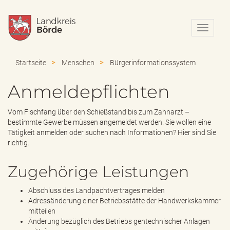
N
a
v
i
Startseite
Menschen
Bürgerinformationssystem
g
a
Anmeldepflichten
t
i
o
Vom Fischfang über den Schießstand bis zum Zahnarzt –
n
bestimmte Gewerbe müssen angemeldet werden. Sie wollen eine
e
Tätigkeit anmelden oder suchen nach Informationen? Hier sind Sie
i
richtig.
n
-
Zugehörige Leistungen
/
a
Abschluss des Landpachtvertrages melden
u
Adressänderung einer Betriebsstätte der Handwerkskammer
s
mitteilen
b
Änderung bezüglich des Betriebs gentechnischer Anlagen
l