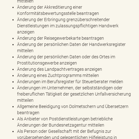
mitteilen
e
Änderung der Akkreditierung einer
n
Konformitätsbewertungsstelle beantragen
d
Änderung der Erbringung grenzüberschreitender
e
Dienstleistungen im zulassungspflichtigen Handwerk
n
anzeigen
Änderung der Reisegewerbekarte beantragen
Änderung der persönlichen Daten der Handwerksregister
mitteilen
Änderung der persönlichen Daten oder des Ortes im
Prostitutionsgewerbe anzeigen
Änderung des Landpachtvertrages anzeigen
Änderung eines Zuchtprogramms mitteilen
Änderungen im Berufsregister für Steuerberater melden
Änderungen im Unternehmen, der selbstständigen oder
freiberuflichen Tätigkeit der gesetzlichen Unfallversicherung
mitteilen
Allgemeine Beeidigung von Dolmetschern und Übersetzern
beantragen
Als Anbieter von Postdienstleistungen betriebliche
Änderungen der Bundesnetzagentur mitteilen
Als Person oder Gesellschaft mit der Befugnis zur
vorübergehenden und gelegentlichen Hilfeleistung in