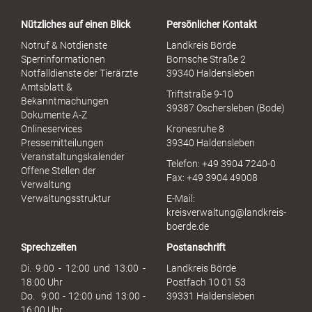
a
Nützliches auf einen Blick
Persönlicher Kontakt
l
S
Notruf & Notdienste
Landkreis Börde
e
Sperrinformationen
Bornsche Straße 2
x
Notfalldienste der Tierärzte
39340 Haldensleben
u
Amtsblatt &
Triftstraße 9-10
e
Bekanntmachungen
39387 Oschersleben (Bode)
l
Dokumente A-Z
l
Onlineservices
Kronesruhe 8
e
Pressemitteilungen
39340 Haldensleben
r
Veranstaltungskalender
Telefon: +49 3904 7240-0
M
Offene Stellen der
Fax: +49 3904 49008
i
Verwaltung
s
Verwaltungsstruktur
E-Mail:
s
kreisverwaltung@landkreis-
b
boerde.de
r
Sprechzeiten
Postanschrift
a
u
Di. 9:00 - 12:00 und 13:00 -
Landkreis Börde
c
18:00 Uhr
Postfach 10 01 53
h
Do. 9:00 - 12:00 und 13:00 -
39331 Haldensleben
16:00 Uhr