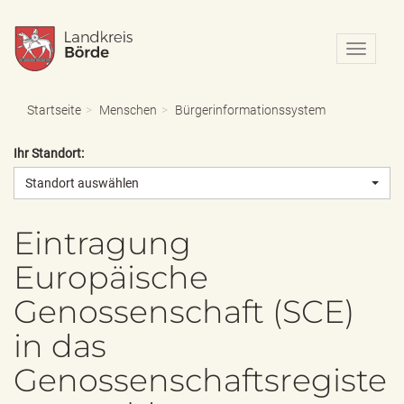
N
a
v
i
Startseite
Menschen
Bürgerinformationssystem
g
a
Ihr Standort:
t
i
Standort auswählen
o
n
e
Eintragung
i
Europäische
n
-
Genossenschaft (SCE)
/
a
in das
u
s
Genossenschaftsregiste
b
l