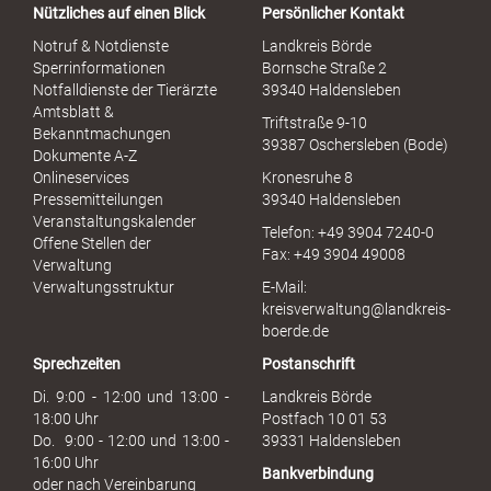
Nützliches auf einen Blick
Persönlicher Kontakt
l
S
Notruf & Notdienste
Landkreis Börde
e
Sperrinformationen
Bornsche Straße 2
x
Notfalldienste der Tierärzte
39340 Haldensleben
u
Amtsblatt &
Triftstraße 9-10
e
Bekanntmachungen
39387 Oschersleben (Bode)
l
Dokumente A-Z
l
Onlineservices
Kronesruhe 8
e
Pressemitteilungen
39340 Haldensleben
r
Veranstaltungskalender
Telefon: +49 3904 7240-0
M
Offene Stellen der
Fax: +49 3904 49008
i
Verwaltung
s
Verwaltungsstruktur
E-Mail:
s
kreisverwaltung@landkreis-
b
boerde.de
r
Sprechzeiten
Postanschrift
a
u
Di. 9:00 - 12:00 und 13:00 -
Landkreis Börde
c
18:00 Uhr
Postfach 10 01 53
h
Do. 9:00 - 12:00 und 13:00 -
39331 Haldensleben
16:00 Uhr
Bankverbindung
oder nach Vereinbarung