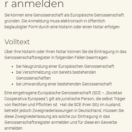
r anmelden
e
n
d
Sie können eine Genossenschaft als Europäische Genossenschaft
e
gründen. Die Anmeldung muss elektronisch in öffentlich
n
beglaubigter Form durch eine Notarin oder einen Notar erfolgen.
Volltext
Über Ihre Notarin oder Ihren Notar können Sie die Eintragung in das
Genossenschaftsregister in folgenden Fällen beantragen:
bei Neugründung einer Europäischen Genossenschaft
bei Verschmelzung von bereits bestehenden
Genossenschaften
bei Umwandlung einer bestehenden Genossenschaft
Eine eingetragene Europäische Genossenschaft (SCE – „Societas
Cooperativa Europaea“) gilt als juristische Person, die selbst Träger
von Rechten und Pflichten ist. Hat die SCE ihren Sitz im Ausland,
betreibt jedoch Zweigniederlassungen in Deutschland, müssen Sie
diese Zweigniederlassung als solche zur Eintragung in das
Genossenschaftsregister anmelden und für diese ein Gewerbe
anmelden.