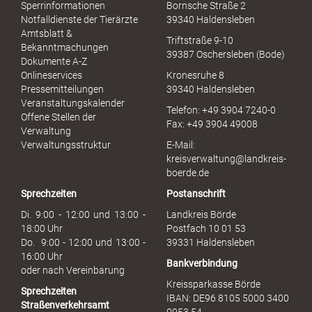
e
Sperrinformationen
Bornsche Straße 2
x
Notfalldienste der Tierärzte
39340 Haldensleben
u
Amtsblatt &
Triftstraße 9-10
e
Bekanntmachungen
39387 Oschersleben (Bode)
l
Dokumente A-Z
l
Onlineservices
Kronesruhe 8
e
Pressemitteilungen
39340 Haldensleben
r
Veranstaltungskalender
Telefon: +49 3904 7240-0
M
Offene Stellen der
Fax: +49 3904 49008
i
Verwaltung
s
Verwaltungsstruktur
E-Mail:
s
kreisverwaltung@landkreis-
b
boerde.de
r
Sprechzeiten
Postanschrift
a
u
Di. 9:00 - 12:00 und 13:00 -
Landkreis Börde
c
18:00 Uhr
Postfach 10 01 53
h
Do. 9:00 - 12:00 und 13:00 -
39331 Haldensleben
16:00 Uhr
Bankverbindung
oder nach Vereinbarung
Kreissparkasse Börde
Sprechzeiten
IBAN: DE96 8105 5000 3400
Straßenverkehrsamt