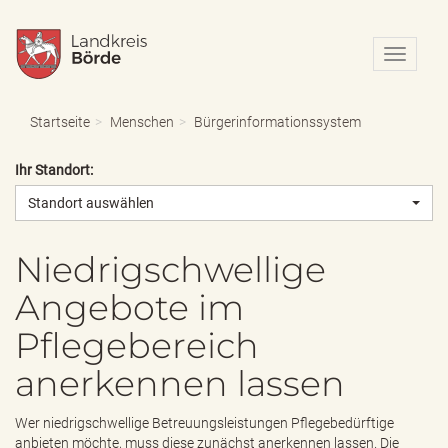
N
a
v
i
Startseite
Menschen
Bürgerinformationssystem
g
a
Ihr Standort:
t
i
Standort auswählen
o
n
e
Niedrigschwellige
i
Angebote im
n
-
Pflegebereich
/
a
anerkennen lassen
u
s
b
Wer niedrigschwellige Betreuungsleistungen Pflegebedürftige
l
anbieten möchte, muss diese zunächst anerkennen lassen. Die