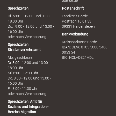
boerde.de
r
Sprechzeiten
Postanschrift
a
u
Di. 9:00 - 12:00 und 13:00 -
Landkreis Börde
c
18:00 Uhr
Postfach 10 01 53
h
Do. 9:00 - 12:00 und 13:00 -
39331 Haldensleben
16:00 Uhr
Bankverbindung
oder nach Vereinbarung
Kreissparkasse Börde
Sprechzeiten
IBAN: DE96 8105 5000 3400
Straßenverkehrsamt
0053 54
Mo. geschlossen
BIC: NOLADE21HDL
Di. 8:00 - 12:00 und 13:00 -
18:00 Uhr
Mi. 8:00 - 12:00 Uhr
Do. 8:00 - 12:00 und 13:00 -
16:00 Uhr
Fr. 8:00 - 11:30 Uhr
oder nach Vereinbarung
Sprechzeiten
Amt für
Soziales und Integration -
Bereich Migration