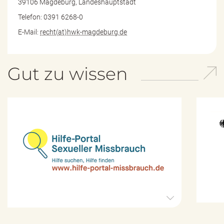
39106 Magdeburg, Landeshauptstadt
Telefon: 0391 6268-0
E-Mail:
recht(at)hwk-magdeburg.de
Gut zu wissen
H
i
l