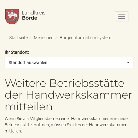
N
a
v
i
Startseite
Menschen
Bürgerinformationssystem
g
a
Ihr Standort:
t
i
Standort auswählen
o
n
e
Weitere Betriebsstätte
i
der Handwerkskammer
n
-
mitteilen
/
a
u
Wenn Sie als Mitgliedsbetrieb einer Handwerkskammer eine neue
s
Betriebsstätte eröffnen, müssen Sie dies der Handwerkskammer
b
mitteilen.
l