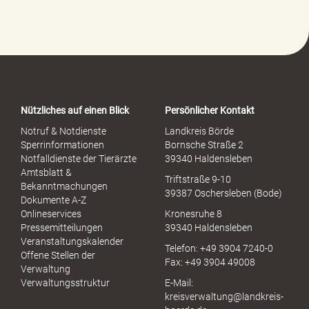
f
e
-
P
o
r
t
a
Nützliches auf einen Blick
Persönlicher Kontakt
l
S
Notruf & Notdienste
Landkreis Börde
e
Sperrinformationen
Bornsche Straße 2
x
Notfalldienste der Tierärzte
39340 Haldensleben
u
Amtsblatt &
Triftstraße 9-10
e
Bekanntmachungen
39387 Oschersleben (Bode)
l
Dokumente A-Z
l
Onlineservices
Kronesruhe 8
e
Pressemitteilungen
39340 Haldensleben
r
Veranstaltungskalender
Telefon: +49 3904 7240-0
M
Offene Stellen der
Fax: +49 3904 49008
i
Verwaltung
s
Verwaltungsstruktur
E-Mail:
s
kreisverwaltung@landkreis-
b