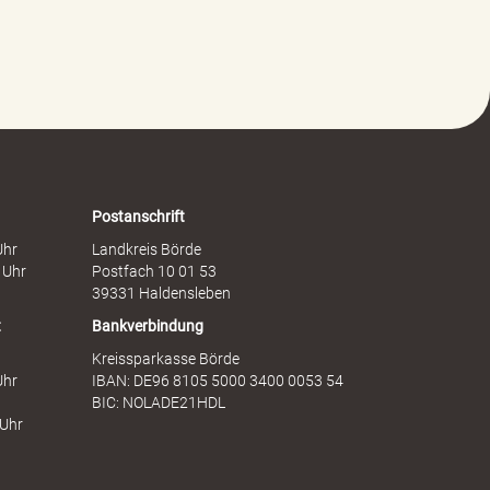
l
s
t
c
g
h
e
a
g
f
e
t
n
s
F
d
r
i
a
e
Postanschrift
u
n
Uhr
Landkreis Börde
e
s
 Uhr
Postfach 10 01 53
n
t
39331 Haldensleben
t
Bankverbindung
Kreissparkasse Börde
Uhr
IBAN: DE96 8105 5000 3400 0053 54
BIC: NOLADE21HDL
 Uhr