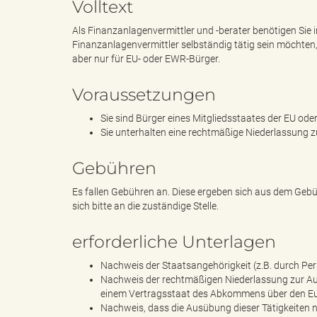
Volltext
Als Finanzanlagenvermittler und -berater benötigen Sie 
e
i
Finanzanlagenvermittler selbständig tätig sein möchten, g
aber nur für EU- oder EWR-Bürger.
Voraussetzungen
n
f
Sie sind Bürger eines Mitgliedsstaates der EU o
Sie unterhalten eine rechtmäßige Niederlassung z
Gebühren
d
t
Es fallen Gebühren an. Diese ergeben sich aus dem Gebü
sich bitte an die zuständige Stelle.
e
z
erforderliche Unterlagen
Nachweis der Staatsangehörigkeit (z.B. durch Pe
Nachweis der rechtmäßigen Niederlassung zur Aus
einem Vertragsstaat des Abkommens über den E
s
u
Nachweis, dass die Ausübung dieser Tätigkeiten n