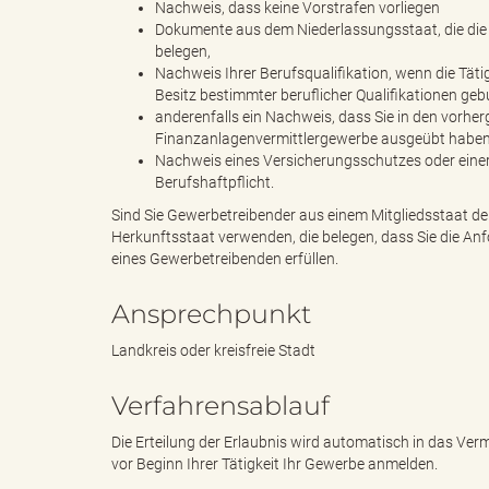
Nachweis, dass keine Vorstrafen vorliegen
Dokumente aus dem Niederlassungsstaat, die die
belegen,
g
Nachweis Ihrer Berufsqualifikation, wenn die Tä
Besitz bestimmter beruflicher Qualifikationen geb
anderenfalls ein Nachweis, dass Sie in den vorh
Finanzanlagenvermittlergewerbe ausgeübt haben
Nachweis eines Versicherungsschutzes oder einer a
"
Berufshaftpflicht.
Sind Sie Gewerbetreibender aus einem Mitgliedsstaat d
Herkunftsstaat verwenden, die belegen, dass Sie die An
eines Gewerbetreibenden erfüllen.
L
Ansprechpunkt
Landkreis oder kreisfreie Stadt
a
Verfahrensablauf
Die Erteilung der Erlaubnis wird automatisch in das Ver
vor Beginn Ihrer Tätigkeit Ihr Gewerbe anmelden.
n