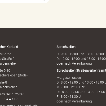
ö
r
d
e
n
h
o
t
l
i
cher Kontakt
Sprechzeiten
n
e
s Börde
Di. 9:00 - 12:00 und 13:00 - 18:00 
e Straße 2
Do. 9:00 - 12:00 und 13:00 - 16:00
aldensleben
oder nach Vereinbarung
aße 9-10
Sprechzeiten
Straßenverkehrsam
schersleben (Bode)
Mo. geschlossen
uhe 8
Di. 8:00 - 12:00 und 13:00 - 18:00 
aldensleben
Mi. 8:00 - 12:00 Uhr
Do. 8:00 - 12:00 und 13:00 - 16:00
 +49 3904 7240-0
Fr. 8:00 - 11:30 Uhr
9 3904 49008
oder nach Vereinbarung