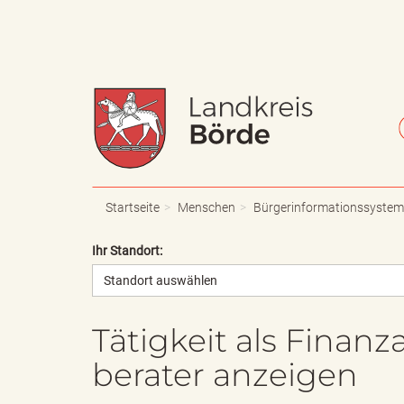
W
S
a
c
Startseite
Menschen
Bürgerinformationssystem
Ihr Standort:
Standort auswählen
p
h
Tätigkeit als Finan
berater anzeigen
p
r