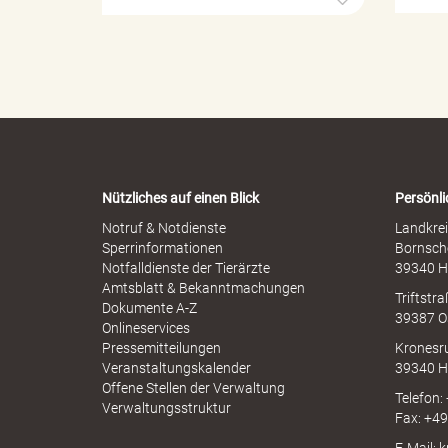
r
e
o
l
p
l
h
e
e
e
r
n
M
-
i
W
s
a
"
s
r
b
Nützliches auf einen Blick
Persönli
n
r
-
Notruf & Notdienste
Landkrei
a
A
Sperrinformationen
Bornsch
u
p
.
Notfalldienste der Tierärzte
39340 H
c
p
Amtsblatt & Bekanntmachungen
h
Triftstr
N
Dokumente A-Z
39387 O
I
Onlineservices
N
Pressemitteilungen
Kronesr
V
A
Veranstaltungskalender
39340 H
Offene Stellen der Verwaltung
Telefon:
Verwaltungsstruktur
Fax: +4