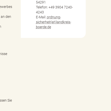
54291
gewerbes
Telefon: +49 3904 7240-
4243
t an den
E-Mail:
ordnung-
sicherheit(at)landkreis-
n
boerde.de
nisse
ssen Sie