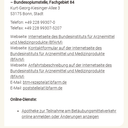
– Bundesopiumstelle, Fachgebiet 84
Kurt-Georg-Kiesinger-Allee 3
53175 Bonn, Stadt
Telefon: +49 228 99307-0
Telefax: +49 228 99307-5207
Webseite:
Internetseite des Bundesinstituts für Arzneimittel
und Medizinprodukte (BfArM)
Webseite:
Kontaktformular auf der Internetseite des
Bundesinstituts für Arzneimittel und Medizinprodukte
(BfArM)
Webseite:
Anfahrtsbeschreibung auf der Internetseite des
Bundesinstituts für Arzneimittel und Medizinprodukte
(BfArM)
E-Mail:
btm-rezepte(at)bfarm.de
E-Mail:
poststelle(at)bfarm.de
Online-Dienste:
Apotheke zur Teilnahme am Betäubungsmittelverkehr
online anmelden oder Änderungen anzeigen