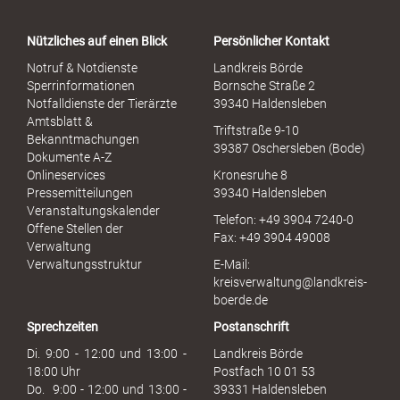
t
a
Nützliches auf einen Blick
Persönlicher Kontakt
l
S
Notruf & Notdienste
Landkreis Börde
e
Sperrinformationen
Bornsche Straße 2
x
Notfalldienste der Tierärzte
39340 Haldensleben
u
Amtsblatt &
Triftstraße 9-10
e
Bekanntmachungen
39387 Oschersleben (Bode)
l
Dokumente A-Z
l
Onlineservices
Kronesruhe 8
e
Pressemitteilungen
39340 Haldensleben
r
Veranstaltungskalender
Telefon: +49 3904 7240-0
M
Offene Stellen der
Fax: +49 3904 49008
i
Verwaltung
s
Verwaltungsstruktur
E-Mail:
s
kreisverwaltung@landkreis-
b
boerde.de
r
Sprechzeiten
Postanschrift
a
u
Di. 9:00 - 12:00 und 13:00 -
Landkreis Börde
c
18:00 Uhr
Postfach 10 01 53
h
Do. 9:00 - 12:00 und 13:00 -
39331 Haldensleben