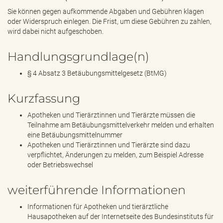
Sie können gegen aufkommende Abgaben und Gebühren klagen
oder Widerspruch einlegen. Die Frist, um diese Gebühren zu zahlen,
wird dabei nicht aufgeschoben.
Handlungsgrundlage(n)
§ 4 Absatz 3 Betäubungsmittelgesetz (BtMG)
Kurzfassung
Apotheken und Tierärztinnen und Tierärzte müssen die
Teilnahme am Betäubungsmittelverkehr melden und erhalten
eine Betäubungsmittelnummer
Apotheken und Tierärztinnen und Tierärzte sind dazu
verpflichtet, Änderungen zu melden, zum Beispiel Adresse
oder Betriebswechsel
weiterführende Informationen
Informationen für Apotheken und tierärztliche
Hausapotheken auf der Internetseite des Bundesinstituts für