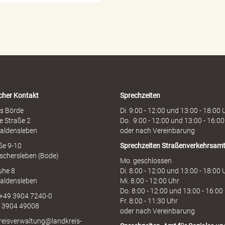
r
d
e
n
h
o
t
l
i
cher Kontakt
Sprechzeiten
n
e
s Börde
Di. 9:00 - 12:00 und 13:00 - 18:00 
e Straße 2
Do. 9:00 - 12:00 und 13:00 - 16:00
aldensleben
oder nach Vereinbarung
aße 9-10
Sprechzeiten
Straßenverkehrsam
schersleben (Bode)
Mo. geschlossen
uhe 8
Di. 8:00 - 12:00 und 13:00 - 18:00 
aldensleben
Mi. 8:00 - 12:00 Uhr
Do. 8:00 - 12:00 und 13:00 - 16:00
 +49 3904 7240-0
Fr. 8:00 - 11:30 Uhr
9 3904 49008
oder nach Vereinbarung
kreisverwaltung@landkreis-