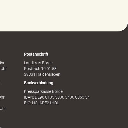
l
s
t
c
g
h
e
a
g
f
e
t
n
s
F
d
r
i
a
e
Postanschrift
u
n
Uhr
Landkreis Börde
e
s
 Uhr
Postfach 10 01 53
n
t
39331 Haldensleben
t
Bankverbindung
Kreissparkasse Börde
Uhr
IBAN: DE96 8105 5000 3400 0053 54
BIC: NOLADE21HDL
 Uhr