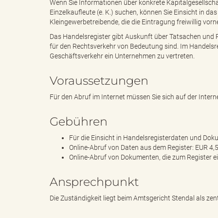
Wenn Sie Informationen über konkrete Kapitalgesellsch
Einzelkaufleute (e. K.) suchen, können Sie Einsicht in d
Kleingewerbetreibende, die die Eintragung freiwillig vor
e
i
Das Handelsregister gibt Auskunft über Tatsachen und
für den Rechtsverkehr von Bedeutung sind. Im Handelsreg
Geschäftsverkehr ein Unternehmen zu vertreten.
n
f
Voraussetzungen
Für den Abruf im Internet müssen Sie sich auf der Interne
d
t
Gebühren
Für die Einsicht in Handelsregisterdaten und Dok
Online-Abruf von Daten aus dem Register: EUR 4,50
Online-Abruf von Dokumenten, die zum Register ei
e
z
Ansprechpunkt
Die Zuständigkeit liegt beim Amtsgericht Stendal als zent
s
u