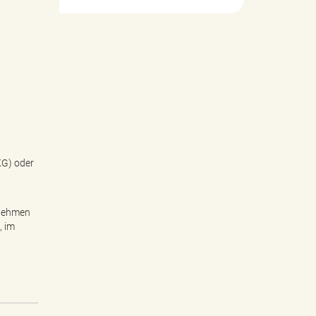
KG) oder
rnehmen
, im