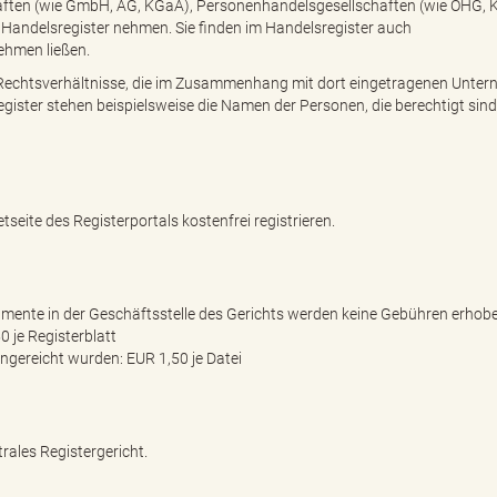
aften (wie GmbH, AG, KGaA), Personenhandelsgesellschaften (wie OHG, 
as Handelsregister nehmen. Sie finden im Handelsregister auch
nehmen ließen.
 Rechtsverhältnisse, die im Zusammenhang mit dort eingetragenen Unte
ister stehen beispielsweise die Namen der Personen, die berechtigt sind
tseite des Registerportals kostenfrei registrieren.
umente in der Geschäftsstelle des Gerichts werden keine Gebühren erhob
 je Registerblatt
ngereicht wurden: EUR 1,50 je Datei
rales Registergericht.