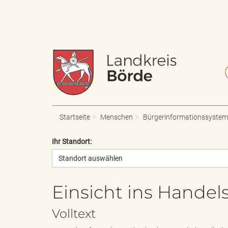
W
S
a
c
Startseite
Menschen
Bürgerinformationssystem
Ihr Standort:
Standort auswählen
p
h
Einsicht ins Handel
p
r
Volltext