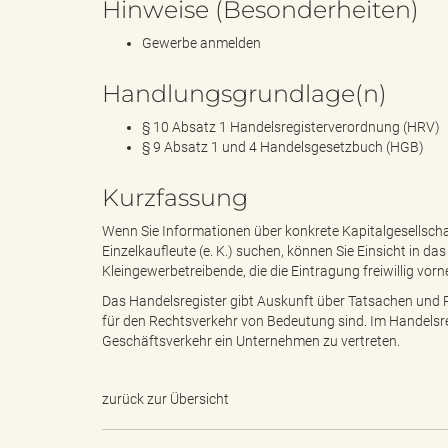
Hinweise (Besonderheiten)
Gewerbe anmelden
g
Handlungsgrundlage(n)
§ 10 Absatz 1 Handelsregisterverordnung (HRV)
§ 9 Absatz 1 und 4 Handelsgesetzbuch (HGB)
"
Kurzfassung
Wenn Sie Informationen über konkrete Kapitalgesellsch
L
Einzelkaufleute (e. K.) suchen, können Sie Einsicht in d
Kleingewerbetreibende, die die Eintragung freiwillig vor
Das Handelsregister gibt Auskunft über Tatsachen und
für den Rechtsverkehr von Bedeutung sind. Im Handelsreg
a
Geschäftsverkehr ein Unternehmen zu vertreten.
zurück zur Übersicht
n