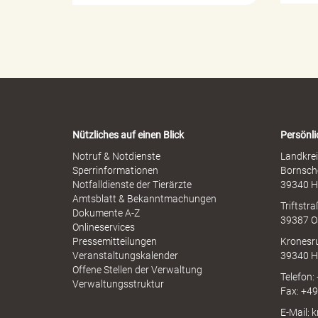
e
o
l
p
l
h
e
s
e
r
n
M
-
i
W
s
a
B
s
r
b
Nützliches auf einen Blick
Persönli
n
r
-
Notruf & Notdienste
Landkrei
a
A
Sperrinformationen
Bornsch
u
p
ö
Notfalldienste der Tierärzte
39340 H
c
p
Amtsblatt & Bekanntmachungen
h
Triftstr
N
Dokumente A-Z
39387 O
I
Onlineservices
N
Pressemitteilungen
Kronesr
r
A
Veranstaltungskalender
39340 H
Offene Stellen der Verwaltung
Telefon:
Verwaltungsstruktur
Fax: +4
d
E-Mail: 