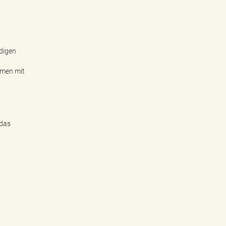
ndigen
mmen mit
 das