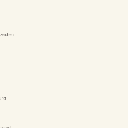
zeichen.
dung
ndesamt