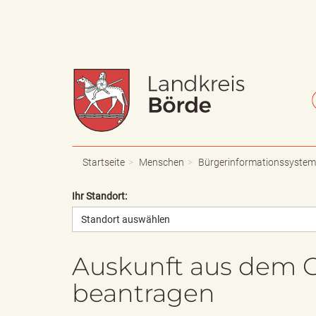
W
S
a
c
Startseite
Menschen
Bürgerinformationssystem
Ihr Standort:
Standort auswählen
p
h
Auskunft aus dem G
beantragen
p
r