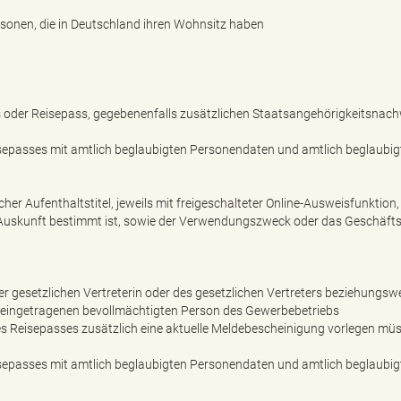
rsonen, die in Deutschland ihren Wohnsitz haben
 oder Reisepass, gegebenenfalls zusätzlichen Staatsangehörigkeitsnach
sepasses mit amtlich beglaubigten Personendaten und amtlich beglaubig
her Aufenthaltstitel, jeweils mit freigeschalteter Online-Ausweisfunktion,
ie Auskunft bestimmt ist, sowie der Verwendungszweck oder das Geschäfts
r gesetzlichen Vertreterin oder des gesetzlichen Vertreters beziehungsw
 eingetragenen bevollmächtigten Person des Gewerbebetriebs
des Reisepasses zusätzlich eine aktuelle Meldebescheinigung vorlegen mü
sepasses mit amtlich beglaubigten Personendaten und amtlich beglaubig