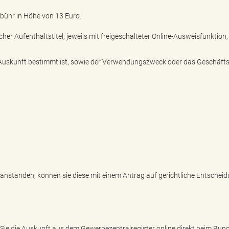
bühr in Höhe von 13 Euro.
her Aufenthaltstitel, jeweils mit freigeschalteter Online-Ausweisfunktion,
ie Auskunft bestimmt ist, sowie der Verwendungszweck oder das Geschäfts
nstanden, können sie diese mit einem Antrag auf gerichtliche Entschei
Sie die Auskunft aus dem Gewerbezentralregister online direkt beim Bu