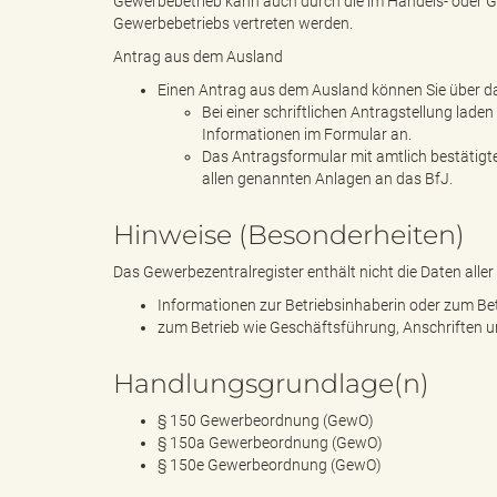
Gewerbebetrieb kann auch durch die im Handels- oder G
k
Gewerbebetriebs vertreten werden.
Antrag aus dem Ausland
Einen Antrag aus dem Ausland können Sie über das 
u
Bei einer schriftlichen Antragstellung lad
Informationen im Formular an.
Das Antragsformular mit amtlich bestätigt
allen genannten Anlagen an das BfJ.
n
Hinweise (Besonderheiten)
Das Gewerbezentralregister enthält nicht die Daten alle
Informationen zur Betriebsinhaberin oder zum B
g
zum Betrieb wie Geschäftsführung, Anschriften un
Handlungsgrundlage(n)
f
§ 150 Gewerbeordnung (GewO)
§ 150a Gewerbeordnung (GewO)
§ 150e Gewerbeordnung (GewO)