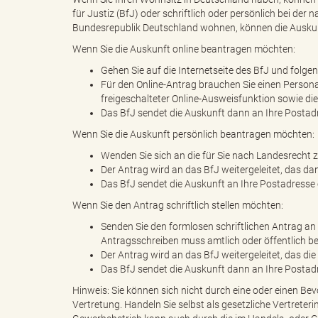
e
für Justiz (BfJ) oder schriftlich oder persönlich bei d
Bundesrepublik Deutschland wohnen, können die Auskunft
Wenn Sie die Auskunft online beantragen möchten:
r
Gehen Sie auf die Internetseite des BfJ und folge
Für den Online-Antrag brauchen Sie einen Personal
freigeschalteter Online-Ausweisfunktion sowie d
Das BfJ sendet die Auskunft dann an Ihre Postadre
l
Wenn Sie die Auskunft persönlich beantragen möchten:
Wenden Sie sich an die für Sie nach Landesrecht 
Der Antrag wird an das BfJ weitergeleitet, das dan
Das BfJ sendet die Auskunft an Ihre Postadresse o
i
Wenn Sie den Antrag schriftlich stellen möchten:
Senden Sie den formlosen schriftlichen Antrag an
Antragsschreiben muss amtlich oder öffentlich be
Der Antrag wird an das BfJ weitergeleitet, das die 
n
Das BfJ sendet die Auskunft dann an Ihre Postadr
Hinweis: Sie können sich nicht durch eine oder einen Bev
Vertretung. Handeln Sie selbst als gesetzliche Vertreter