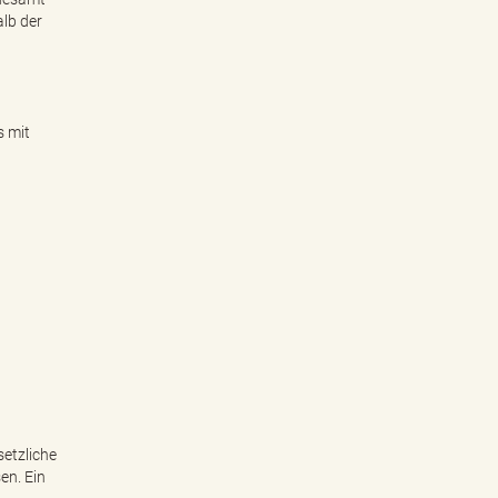
alb der
s mit
setzliche
en. Ein