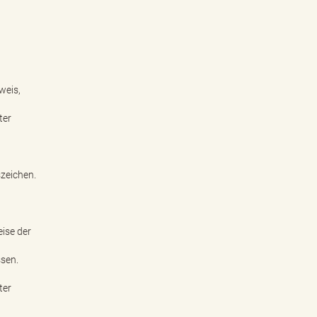
weis,
ter
zeichen.
eise der
ssen.
ter