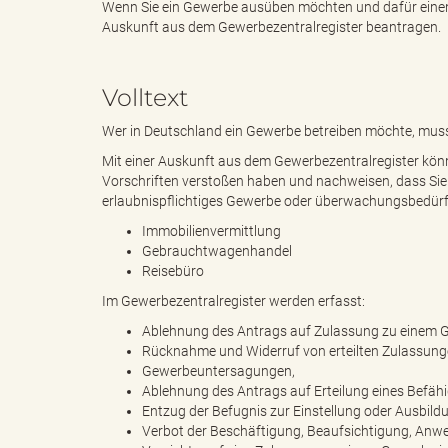
Wenn Sie ein Gewerbe ausüben möchten und dafür einen 
Auskunft aus dem Gewerbezentralregister beantragen.
e
i
Volltext
Wer in Deutschland ein Gewerbe betreiben möchte, muss 
n
f
Mit einer Auskunft aus dem Gewerbezentralregister könn
Vorschriften verstoßen haben und nachweisen, dass Sie p
erlaubnispflichtiges Gewerbe oder überwachungsbedürft
Immobilienvermittlung
d
t
Gebrauchtwagenhandel
Reisebüro
Im Gewerbezentralregister werden erfasst:
e
z
Ablehnung des Antrags auf Zulassung zu einem 
Rücknahme und Widerruf von erteilten Zulassung
Gewerbeuntersagungen,
Ablehnung des Antrags auf Erteilung eines Befä
Entzug der Befugnis zur Einstellung oder Ausbil
s
u
Verbot der Beschäftigung, Beaufsichtigung, Anw