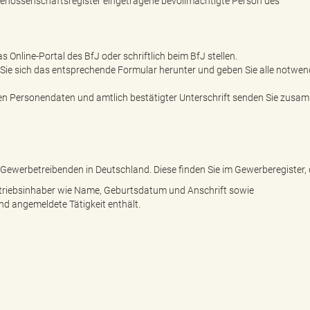
enossenschaftsregister eingetragene bevollmächtigte Person des
Online-Portal des BfJ oder schriftlich beim BfJ stellen.
en Sie sich das entsprechende Formular herunter und geben Sie alle notwe
en Personendaten und amtlich bestätigter Unterschrift senden Sie zusa
r Gewerbetreibenden in Deutschland. Diese finden Sie im Gewerberegister,
etriebsinhaber wie Name, Geburtsdatum und Anschrift sowie
d angemeldete Tätigkeit enthält.