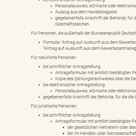
Personalausweis, eID-Karte oder elektronisc
Auszug aus dem Handelsregister,
gegebenenfalls Anschrift der Behörde, für
s
Geschäftszeichen.
Für Personen, die außerhalb der Bundesrepublik Deuts
Formular “Antrag auf Auskunft aus dem Gewerbeze
“Antrag auf Auskunft aus dem Gewerbezentralregis
B
Für natürliche Personen:
bei schriftlicher Antragstellung
Antragsformular mit amtlich bestätigten P
ö
Kopie des Zahlungsnachweises über die Ge
bei elektronischer Antragstellung:
Personalausweis, eID-Karte oder elektronisc
gegebenenfalls Anschrift der Behörde, für die d
r
Für juristische Personen:
bei schriftlicher Antragstellung
Antragsformular mit amtlich bestätigten P
der gesetzlichen Vertreterin oder de
der im Handels- oder Genossenschaf
d