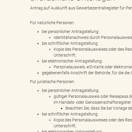
Antrag auf Auskunft aus Gewerbezentralregister für Pe
d
Für natürliche Personen:
bei persönlicher Antragstellung:
Identitätsnachweis durch Personalausweis
bei schriftlicher Antragstellung:
k
Kopie des Personalausweises oder des Rei
Unterschrift,
bei elektronischer Antragstellung:
Personalausweis, eID-Karte oder elektronisc
gegebenenfalls Anschrift der Behörde, für die d
r
Für juristische Personen:
bei persönlicher Antragstellung:
gültiger Personalausweis oder Reisepass de
e
im Handels- oder Genossenschaftsregister
Beachten Sie, dass Sie bei Vorlage 
bei schriftlicher Antragstellung:
Kopie des Personalausweises oder des Rei
Unterschrift,
i
bei elektronischer Antragstellung: