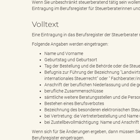
Wenn Sie unbeschränkt steuerberatend tätig sein wolle
Eintragung im Berufsregister für Steuerberaterinnen und
e
i
Volltext
Eine Eintragung in das Berufsregister der Steuerberate
Folgende Angaben werden eingetragen:
n
f
Name und Vorname
Geburtstag und Geburtsort
Tag der Bestellung und die Behörde oder die Ste
Befugnis zur Führung der Bezeichnung "Landwirts
d
t
internationales Steuerrecht" oder " Fachberater/i
Anschrift der beruflichen Niederlassung und die g
berufliche Zusammenschlüsse
sämtliche weitere Beratungsstellen und die Person
e
z
Bestehen eines Berufsverbotes
Bezeichnung des besonderen elektronischen Steu
bei Vertretung: die Vertreterbestellung und Name
bei Zustellbevollmächtigung: Name und Anschrift
s
u
Wenn sich für Sie Änderungen ergeben, dann müssen Si
Berufsregister eingetragen.