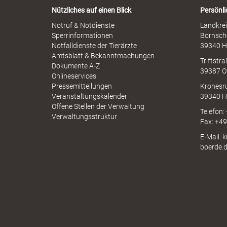
e
r
b
Nützliches auf einen Blick
Persönli
n
r
-
Notruf & Notdienste
Landkrei
a
A
Sperrinformationen
Bornsch
u
p
r
Notfalldienste der Tierärzte
39340 H
c
p
Amtsblatt & Bekanntmachungen
h
Triftstr
N
Dokumente A-Z
39387 O
I
Onlineservices
N
Pressemitteilungen
Kronesr
l
A
Veranstaltungskalender
39340 H
Offene Stellen der Verwaltung
Telefon:
Verwaltungsstruktur
Fax: +4
E-Mail: 
i
boerde.
n