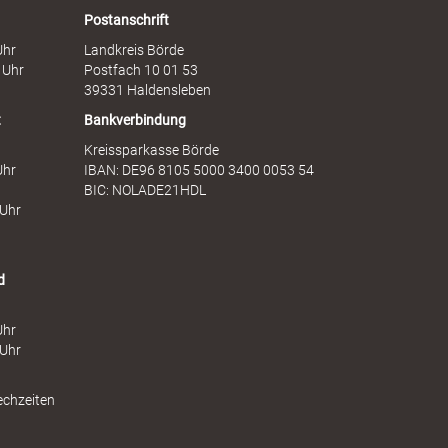
a
e
Postanschrift
u
n
Uhr
Landkreis Börde
e
s
 Uhr
Postfach 10 01 53
n
t
39331 Haldensleben
t
Bankverbindung
Kreissparkasse Börde
Uhr
IBAN: DE96 8105 5000 3400 0053 54
BIC: NOLADE21HDL
 Uhr
d
Uhr
 Uhr
echzeiten