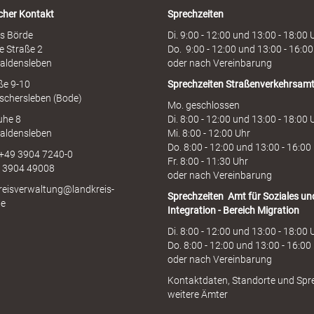
i
cher Kontakt
Sprechzeiten
n
e
s Börde
Di. 9:00 - 12:00 und 13:00 - 18:00 
e Straße 2
Do. 9:00 - 12:00 und 13:00 - 16:00
aldensleben
oder nach Vereinbarung
aße 9-10
Sprechzeiten
Straßenverkehrsam
schersleben (Bode)
Mo. geschlossen
uhe 8
Di. 8:00 - 12:00 und 13:00 - 18:00 
aldensleben
Mi. 8:00 - 12:00 Uhr
Do. 8:00 - 12:00 und 13:00 - 16:00
 +49 3904 7240-0
Fr. 8:00 - 11:30 Uhr
9 3904 49008
oder nach Vereinbarung
kreisverwaltung@landkreis-
Sprechzeiten
Amt für Soziales un
de
Integration - Bereich Migration
Di. 8:00 - 12:00 und 13:00 - 18:00 
Do. 8:00 - 12:00 und 13:00 - 16:00
oder nach Vereinbarung
Kontaktdaten, Standorte und Spr
weitere Ämter