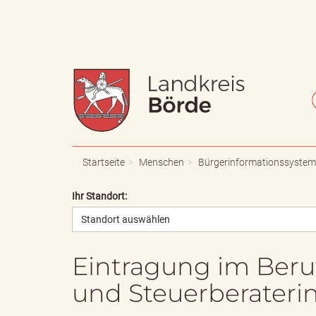
W
S
a
c
Startseite
Menschen
Bürgerinformationssystem
Ihr Standort:
Standort auswählen
p
h
Eintragung im Beruf
und Steuerberateri
p
r