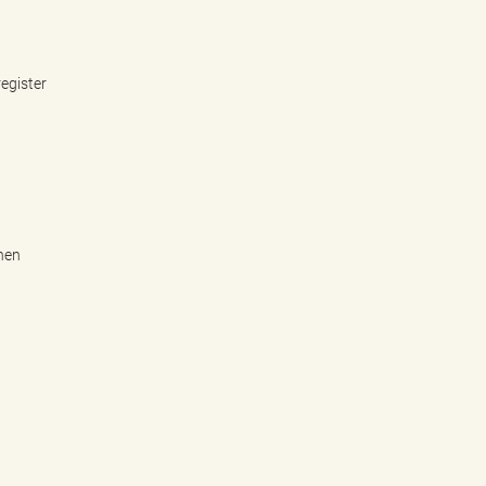
egister
inen