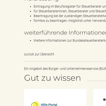
Eintragung im Berufsregister für Steuerberater 
für Steuerberaterinnen, Steuerberater und Steuer
Beantragung bei der zuständigen Steuerberater
s
formlos zu beantragen, möglichst unter Verwend
weiterführende Informatione
B
Weitere Informationen zur Bundessteuerberate
zurück zur Übersicht
ö
Ein Angebot des
Bürger- und Unternehmensservice (BUS
Gut zu wissen
r
H
i
d