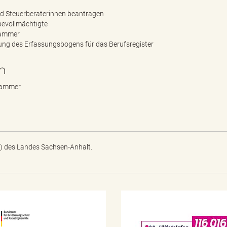
und Steuerberaterinnen beantragen
bevollmächtigte
kammer
ung des Erfassungsbogens für das Berufsregister
n
rkammer
) des Landes Sachsen-Anhalt.
N
o