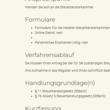
Wenden Sie sich an die Steuerberaterkammer.
d
Formulare
Formulare: Für die meisten Steuerberaterkammer
Online-Dienst: nein
k
Persönliches Erscheinen nötig: nein
Verfahrensablauf
r
Sie müssen Ihren Antrag bei der für Sie zuständigen St
Ihre Aufnahme in das Register wird Ihnen schriftlich best
Handlungsgrundlage(n)
e
§ 11 Steuerberatergesetz (StBerG)
§ 76 Absatz 5 Steuerberatungsgesetz (StBerG)
i
Kurzfassung