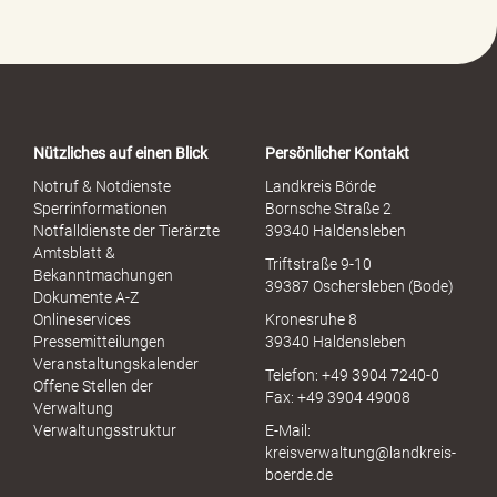
e
-
P
o
r
t
a
Nützliches auf einen Blick
Persönlicher Kontakt
l
S
Notruf & Notdienste
Landkreis Börde
e
Sperrinformationen
Bornsche Straße 2
x
Notfalldienste der Tierärzte
39340 Haldensleben
u
Amtsblatt &
Triftstraße 9-10
e
Bekanntmachungen
39387 Oschersleben (Bode)
l
Dokumente A-Z
l
Onlineservices
Kronesruhe 8
e
Pressemitteilungen
39340 Haldensleben
r
Veranstaltungskalender
Telefon: +49 3904 7240-0
M
Offene Stellen der
Fax: +49 3904 49008
i
Verwaltung
s
Verwaltungsstruktur
E-Mail:
s
kreisverwaltung@landkreis-
b
boerde.de
r