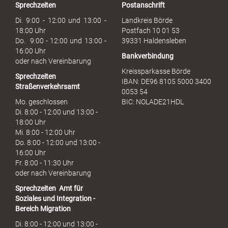
Sprechzeiten
Postanschrift
a
u
Di. 9:00 - 12:00 und 13:00 -
Landkreis Börde
c
18:00 Uhr
Postfach 10 01 53
h
Do. 9:00 - 12:00 und 13:00 -
39331 Haldensleben
16:00 Uhr
Bankverbindung
oder nach Vereinbarung
Kreissparkasse Börde
Sprechzeiten
IBAN: DE96 8105 5000 3400
Straßenverkehrsamt
0053 54
Mo. geschlossen
BIC: NOLADE21HDL
Di. 8:00 - 12:00 und 13:00 -
18:00 Uhr
Mi. 8:00 - 12:00 Uhr
Do. 8:00 - 12:00 und 13:00 -
16:00 Uhr
Fr. 8:00 - 11:30 Uhr
oder nach Vereinbarung
Sprechzeiten
Amt für
Soziales und Integration -
Bereich Migration
Di. 8:00 - 12:00 und 13:00 -