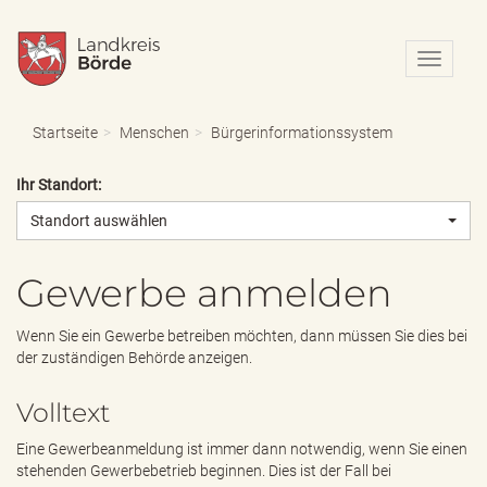
N
a
v
i
Startseite
Menschen
Bürgerinformationssystem
g
a
Ihr Standort:
t
i
Standort auswählen
o
n
e
Gewerbe anmelden
i
n
Wenn Sie ein Gewerbe betreiben möchten, dann müssen Sie dies bei
-
der zuständigen Behörde anzeigen.
/
a
Volltext
u
s
Eine Gewerbeanmeldung ist immer dann notwendig, wenn Sie einen
b
stehenden Gewerbebetrieb beginnen. Dies ist der Fall bei
l