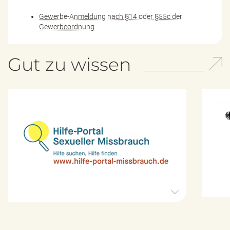
Gewerbe-Anmeldung nach §14 oder §55c der
Gewerbeordnung
Gut zu wissen
H
i
l
f