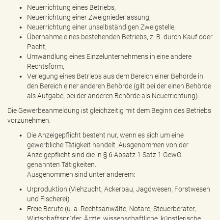
e
Neuerrichtung eines Betriebs,
n
Neuerrichtung einer Zweigniederlassung,
d
Neuerrichtung einer unselbständigen Zweigstelle,
e
Übernahme eines bestehenden Betriebs, z. B. durch Kauf oder
n
Pacht,
Umwandlung eines Einzelunternehmens in eine andere
Rechtsform,
Verlegung eines Betriebs aus dem Bereich einer Behörde in
den Bereich einer anderen Behörde (gilt bei der einen Behörde
als Aufgabe, bei der anderen Behörde als Neuerrichtung).
Die Gewerbeanmeldung ist gleichzeitig mit dem Beginn des Betriebs
vorzunehmen.
Die Anzeigepflicht besteht nur, wenn es sich um eine
gewerbliche Tätigkeit handelt. Ausgenommen von der
Anzeigepflicht sind die in § 6 Absatz 1 Satz 1 GewO
genannten Tätigkeiten.
Ausgenommen sind unter anderem:
Urproduktion (Viehzucht, Ackerbau, Jagdwesen, Forstwesen
und Fischerei)
Freie Berufe (u. a. Rechtsanwälte, Notare, Steuerberater,
Wirtschaftsprüfer, Ärzte, wissenschaftliche, künstlerische