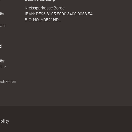
Kreissparkasse Börde
Uhr
IBAN: DE96 8105 5000 3400 0053 54
BIC: NOLADE21HDL
 Uhr
d
Uhr
 Uhr
echzeiten
bility