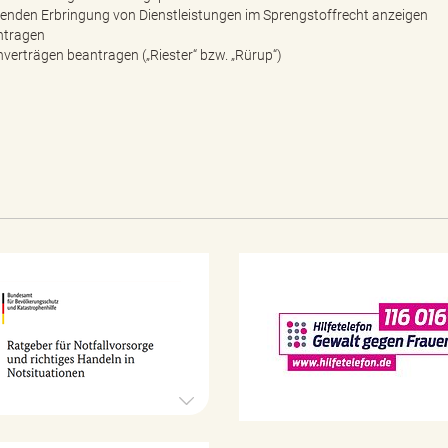
enden Erbringung von Dienstleistungen im Sprengstoffrecht anzeigen
ntragen
nverträgen beantragen („Riester“ bzw. „Rürup“)
N
o
t
f
a
l
l
v