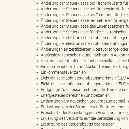
Änderung der Steuerklasse bei Kirchenaustritt f
Änderung der Steuerklasse bei Kircheneintritt f
Änderung der Steuerklasse bei Trennung für die
e
e
Änderung der Steuerklasse bei mehreren Arbeitg
Änderung der Steuerklasse des Lebenspartners f
Änderung der Steuerklasse für die elektronisch
Änderung der elektronischen Lohnsteuerabzugsm
n
r
Änderung der elektronischen Lohnsteuerabzugsm
Änderungen an zertifizierten Altersvorsorge- ode
Ansässigkeitsbescheinigung nach einem Abkomm
Auslandsaufenthalt der Künstlersozialkasse mel
Einkommensteuer für im Ausland lebende Erbring
d
i
Einkommensteuer zahlen
Elektronische Lohnsteuerabzugsmerkmale (ELSt
Elektronische Lohnsteuerabzugsmerkmale (ELStA
Endgültige Zuschussabrechnung der Künstlersoz
e
n
Energiesteuer berechnen und bezahlen
Entlastung vom deutschen Steuerabzug gemäß § 
Entlastung von der Stromsteuer für Unternehme
Erbschaft oder Schenkung dem Finanzamt anzei
Erklärung des Verzichts auf die Zertifizierung von
s
g
Erstattung des Steuerabzugs beantragen