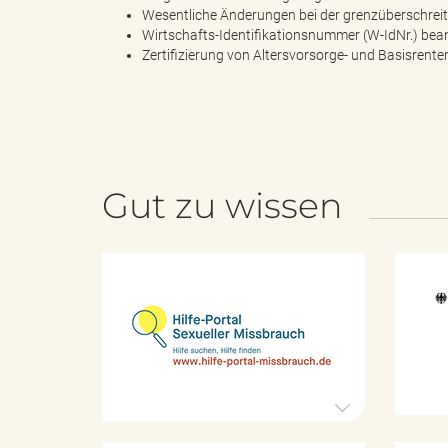
Wesentliche Änderungen bei der grenzüberschreit
Wirtschafts-Identifikationsnummer (W-IdNr.) bea
Zertifizierung von Altersvorsorge- und Basisrente
k
r
Gut zu wissen
e
H
i
l
i
f
e
-
P
o
s