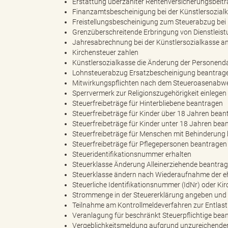
Erstattung überzahlter Rentenversicherungsbeitr
Finanzamtsbescheinigung bei der Künstlersozial
Freistellungsbescheinigung zum Steuerabzug bei
"
Grenzüberschreitende Erbringung von Dienstleis
Jahresabrechnung bei der Künstlersozialkasse a
Kirchensteuer zahlen
Künstlersozialkasse die Änderung der Personenda
Lohnsteuerabzug Ersatzbescheinigung beantrag
L
Mitwirkungspflichten nach dem Steueroasenab
Sperrvermerk zur Religionszugehörigkeit einlegen
Steuerfreibeträge für Hinterbliebene beantragen
Steuerfreibeträge für Kinder über 18 Jahren bean
Steuerfreibeträge für Kinder unter 18 Jahren bea
a
Steuerfreibeträge für Menschen mit Behinderung
Steuerfreibeträge für Pflegepersonen beantragen
Steueridentifikationsnummer erhalten
Steuerklasse Änderung Alleinerziehende beantra
n
Steuerklasse ändern nach Wiederaufnahme der eh
Steuerliche Identifikationsnummer (IdNr) oder 
Strommenge in der Steuererklärung angeben und 
Teilnahme am Kontrollmeldeverfahren zur Entla
Veranlagung für beschränkt Steuerpflichtige bea
d
Vergeblichkeitsmeldung aufgrund unzureichender