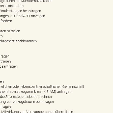
äge durch die Künstlersozialkasse
kasse anfordern
 Bauleistungen beantragen
tungen im Handwerk anzeigen
nfordern
ten mitteilen
en
wehrgesetz nachkommen
tragen
ntragen
 beantragen
gen
elichen oder lebenspartnerschaftlichen Gemeinschaft
Kirchensteuerabzugsmerkmal (KiStAM) anfragen
die Stromsteuer selbst berechnen
stung von Abzugsteuern beantragen
ntragen
 Mitwirkung von Vertragspersonen übermitteln