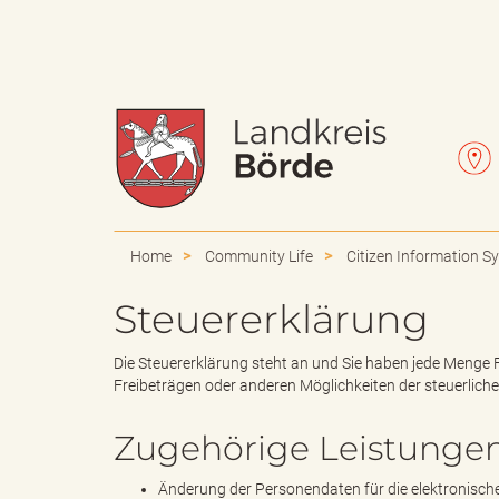
W
L
a
e
Home
Community Life
Citizen Information S
Steuererklärung
p
t
Die Steuererklärung steht an und Sie haben jede Menge 
Freibeträgen oder anderen Möglichkeiten der steuerliche
Zugehörige Leistunge
p
t
Änderung der Personendaten für die elektronisc