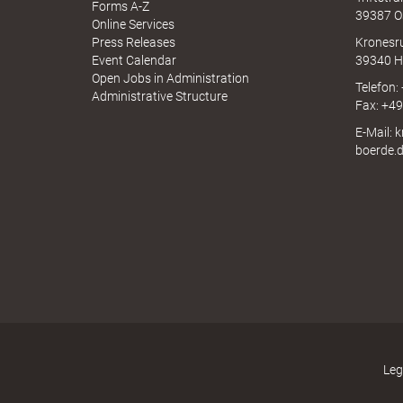
N
Forms A-Z
39387 O
I
Online Services
N
Press Releases
Kronesr
A
Event Calendar
39340 H
"
Open Jobs in Administration
Telefon:
Administrative Structure
Fax: +4
E-Mail: 
boerde.
.
T
h
Leg