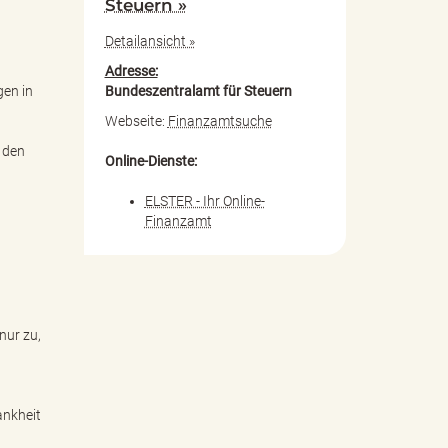
Steuern »
Detailansicht »
Adresse:
Bundeszentralamt für Steuern
gen in
Webseite:
Finanzamtsuche
 den
Online-Dienste:
ELSTER - Ihr Online-
Finanzamt
nur zu,
ankheit