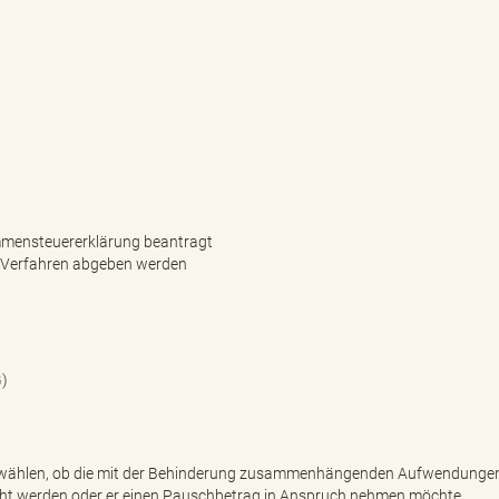
mmensteuererklärung beantragt
ne-Verfahren abgeben werden
G)
r wählen, ob die mit der Behinderung zusammenhängenden Aufwendungen
ht werden oder er einen Pauschbetrag in Anspruch nehmen möchte.