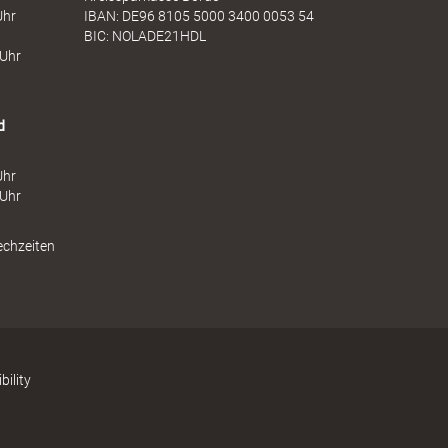
Uhr
IBAN: DE96 8105 5000 3400 0053 54
BIC: NOLADE21HDL
 Uhr
d
Uhr
 Uhr
echzeiten
bility