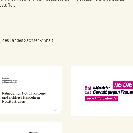
staffelt.
) des Landes Sachsen-Anhalt.
N
o
t
f
a
l
l
v
o
r