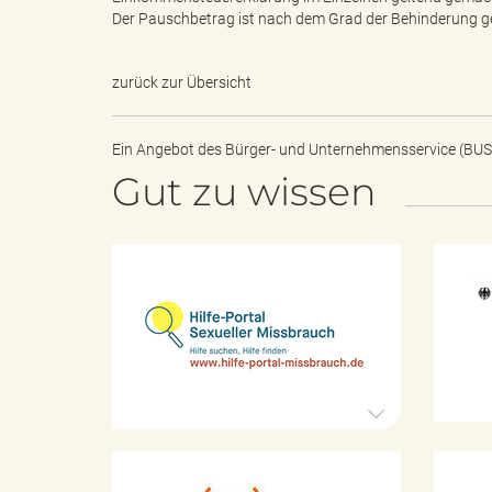
Der Pauschbetrag ist nach dem Grad der Behinderung ge
zurück zur Übersicht
B
Ein Angebot des
Bürger- und Unternehmensservice (BUS
Gut zu wissen
ö
r
H
i
l
f
e
d
-
P
o
r
t
e