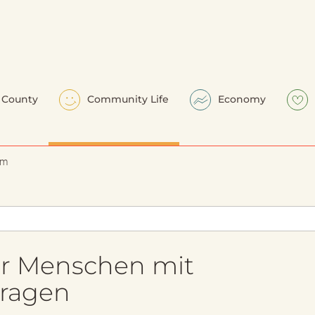
County
Community Life
Economy
em
für Menschen mit
ragen