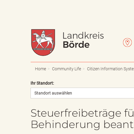
W
L
a
e
Home
Community Life
Citizen Information Syst
Ihr Standort:
Standort auswählen
p
t
Steuerfreibeträge 
Behinderung beant
p
t