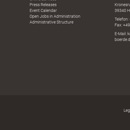
e
N
Press Releases
Kronesr
A
Event Calendar
39340 H
Open Jobs in Administration
Telefon:
Administrative Structure
Fax: +4
l
E-Mail: 
boerde.
i
n
k
Leg