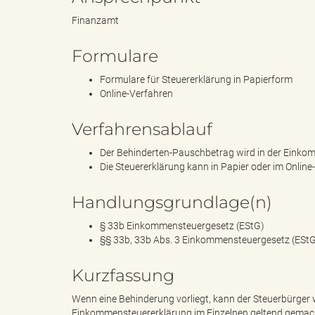
Finanzamt
k
Formulare
Formulare für Steuererklärung in Papierform
Online-Verfahren
r
Verfahrensablauf
Der Behinderten-Pauschbetrag wird in der Einko
Die Steuererklärung kann in Papier oder im Onli
e
Handlungsgrundlage(n)
§ 33b Einkommensteuergesetz (EStG)
§§ 33b, 33b Abs. 3 Einkommensteuergesetz (ESt
i
Kurzfassung
Wenn eine Behinderung vorliegt, kann der Steuerbürge
s
Einkommensteuererklärung im Einzelnen geltend gemac