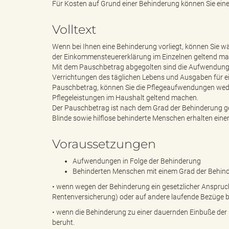
Für Kosten auf Grund einer Behinderung können Sie ei
Volltext
e
e
Wenn bei Ihnen eine Behinderung vorliegt, können Sie
der Einkommensteuererklärung im Einzelnen geltend m
Mit dem Pauschbetrag abgegolten sind die Aufwendunge
n
r
Verrichtungen des täglichen Lebens und Ausgaben für 
Pauschbetrag, können Sie die Pflegeaufwendungen wed
Pflegeleistungen im Haushalt geltend machen.
Der Pauschbetrag ist nach dem Grad der Behinderung ge
Blinde sowie hilflose behinderte Menschen erhalten ein
d
i
Voraussetzungen
Aufwendungen in Folge der Behinderung
e
n
Behinderten Menschen mit einem Grad der Behind
• wenn wegen der Behinderung ein gesetzlicher Anspruch 
Rentenversicherung) oder auf andere laufende Bezüge b
• wenn die Behinderung zu einer dauernden Einbuße der k
s
g
beruht.