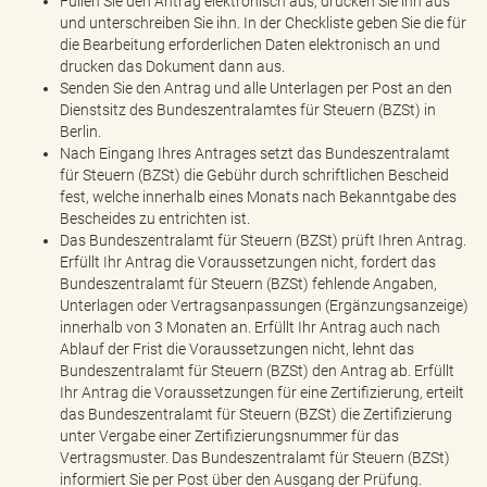
Füllen Sie den Antrag elektronisch aus, drucken Sie ihn aus
und unterschreiben Sie ihn. In der Checkliste geben Sie die für
die Bearbeitung erforderlichen Daten elektronisch an und
drucken das Dokument dann aus.
Senden Sie den Antrag und alle Unterlagen per Post an den
Dienstsitz des Bundeszentralamtes für Steuern (BZSt) in
Berlin.
Nach Eingang Ihres Antrages setzt das Bundeszentralamt
für Steuern (BZSt) die Gebühr durch schriftlichen Bescheid
fest, welche innerhalb eines Monats nach Bekanntgabe des
Bescheides zu entrichten ist.
Das Bundeszentralamt für Steuern (BZSt) prüft Ihren Antrag.
Erfüllt Ihr Antrag die Voraussetzungen nicht, fordert das
Bundeszentralamt für Steuern (BZSt) fehlende Angaben,
Unterlagen oder Vertragsanpassungen (Ergänzungsanzeige)
innerhalb von 3 Monaten an. Erfüllt Ihr Antrag auch nach
Ablauf der Frist die Voraussetzungen nicht, lehnt das
Bundeszentralamt für Steuern (BZSt) den Antrag ab. Erfüllt
Ihr Antrag die Voraussetzungen für eine Zertifizierung, erteilt
das Bundeszentralamt für Steuern (BZSt) die Zertifizierung
unter Vergabe einer Zertifizierungsnummer für das
Vertragsmuster. Das Bundeszentralamt für Steuern (BZSt)
informiert Sie per Post über den Ausgang der Prüfung.