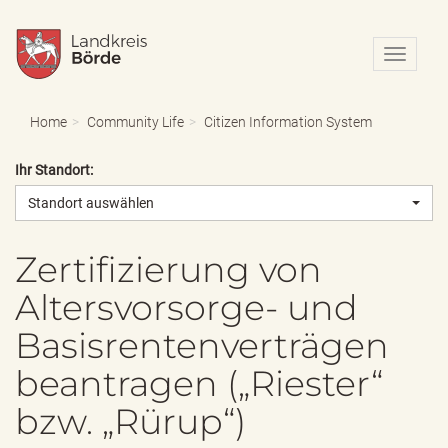
N
a
v
i
Home
Community Life
Citizen Information System
g
a
Ihr Standort:
t
i
Standort auswählen
o
n
e
Zertifizierung von
i
Altersvorsorge- und
n
-
Basisrentenverträgen
/
a
beantragen („Riester“
u
s
bzw. „Rürup“)
b
l