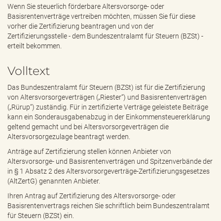
e
Wenn Sie steuerlich förderbare Altersvorsorge- oder
n
Basisrentenverträge vertreiben möchten, müssen Sie für diese
d
vorher die Zertifizierung beantragen und von der
e
Zertifizierungsstelle - dem Bundeszentralamt für Steuern (BZSt) -
n
erteilt bekommen.
Volltext
Das Bundeszentralamt für Steuern (BZSt) ist für die Zertifizierung
von Altersvorsorgeverträgen („Riester“) und Basisrentenverträgen
(„Rürup“) zuständig. Für in zertifizierte Verträge geleistete Beiträge
kann ein Sonderausgabenabzug in der Einkommensteuererklärung
geltend gemacht und bei Altersvorsorgeverträgen die
Altersvorsorgezulage beantragt werden.
Anträge auf Zertifizierung stellen können Anbieter von
Altersvorsorge- und Basisrentenverträgen und Spitzenverbände der
in § 1 Absatz 2 des Altersvorsorgeverträge-Zertifizierungsgesetzes
(AltZertG) genannten Anbieter.
Ihren Antrag auf Zertifizierung des Altersvorsorge- oder
Basisrentenvertrags reichen Sie schriftlich beim Bundeszentralamt
für Steuern (BZSt) ein.