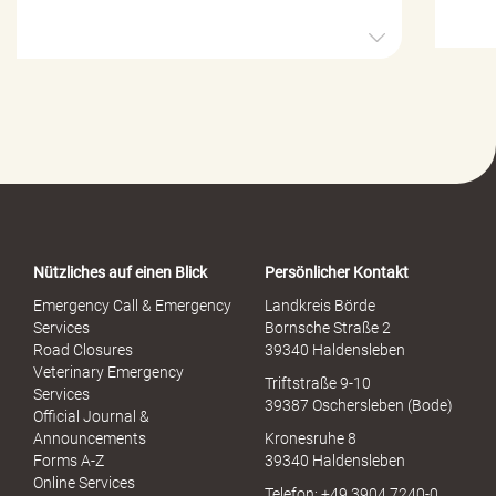
H
i
l
f
e
-
P
o
r
t
a
Nützliches auf einen Blick
Persönlicher Kontakt
l
S
Emergency Call & Emergency
Landkreis Börde
e
Services
Bornsche Straße 2
x
Road Closures
39340 Haldensleben
u
Veterinary Emergency
Triftstraße 9-10
e
Services
39387 Oschersleben (Bode)
l
Official Journal &
l
Announcements
Kronesruhe 8
e
Forms A-Z
39340 Haldensleben
r
Online Services
Telefon: +49 3904 7240-0