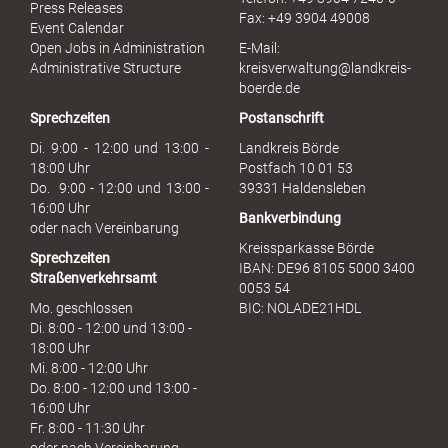
M
Press Releases
Fax: +49 3904 49008
i
Event Calendar
s
Open Jobs in Administration
E-Mail:
s
Administrative Structure
kreisverwaltung@landkreis-
b
boerde.de
r
Sprechzeiten
Postanschrift
a
u
Di. 9:00 - 12:00 und 13:00 -
Landkreis Börde
c
18:00 Uhr
Postfach 10 01 53
h
Do. 9:00 - 12:00 und 13:00 -
39331 Haldensleben
16:00 Uhr
Bankverbindung
oder nach Vereinbarung
Kreissparkasse Börde
Sprechzeiten
IBAN: DE96 8105 5000 3400
Straßenverkehrsamt
0053 54
Mo. geschlossen
BIC: NOLADE21HDL
Di. 8:00 - 12:00 und 13:00 -
18:00 Uhr
Mi. 8:00 - 12:00 Uhr
Do. 8:00 - 12:00 und 13:00 -
16:00 Uhr
Fr. 8:00 - 11:30 Uhr