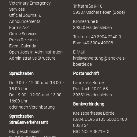
u
Veterinary Emergency
Triftstraße 9-10
e
Services
39387 Oschersleben (Bode)
l
Official Journal &
l
Announcements
Kronesruhe 8
e
Forms A-Z
39340 Haldensleben
r
Online Services
Telefon: +49 3904 7240-0
M
Press Releases
Fax: +49 3904 49008
i
Event Calendar
s
Open Jobs in Administration
E-Mail:
s
Administrative Structure
kreisverwaltung@landkreis-
b
boerde.de
r
Sprechzeiten
Postanschrift
a
u
Di. 9:00 - 12:00 und 13:00 -
Landkreis Börde
c
18:00 Uhr
Postfach 10 01 53
h
Do. 9:00 - 12:00 und 13:00 -
39331 Haldensleben
16:00 Uhr
Bankverbindung
oder nach Vereinbarung
Kreissparkasse Börde
Sprechzeiten
IBAN: DE96 8105 5000 3400
Straßenverkehrsamt
0053 54
Mo. geschlossen
BIC: NOLADE21HDL