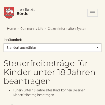
N
a
v
i
Home
Community Life
Citizen Information System
g
a
Ihr Standort:
t
i
Standort auswählen
o
n
e
Steuerfreibeträge für
i
Kinder unter 18 Jahren
n
-
beantragen
/
a
u
Für ein unter 18 Jahre altes Kind, können Sie einen
s
Kinderfreibetrag beantragen.
b
l