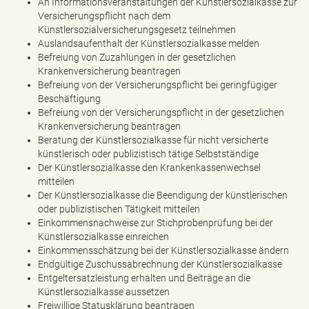
An Informationsveranstaltungen der Künstlersozialkasse zur
e
Versicherungspflicht nach dem
n
Künstlersozialversicherungsgesetz teilnehmen
d
Auslandsaufenthalt der Künstlersozialkasse melden
e
Befreiung von Zuzahlungen in der gesetzlichen
n
Krankenversicherung beantragen
Befreiung von der Versicherungspflicht bei geringfügiger
Beschäftigung
Befreiung von der Versicherungspflicht in der gesetzlichen
Krankenversicherung beantragen
Beratung der Künstlersozialkasse für nicht versicherte
künstlerisch oder publizistisch tätige Selbstständige
Der Künstlersozialkasse den Krankenkassenwechsel
mitteilen
Der Künstlersozialkasse die Beendigung der künstlerischen
oder publizistischen Tätigkeit mitteilen
Einkommensnachweise zur Stichprobenprüfung bei der
Künstlersozialkasse einreichen
Einkommensschätzung bei der Künstlersozialkasse ändern
Endgültige Zuschussabrechnung der Künstlersozialkasse
Entgeltersatzleistung erhalten und Beiträge an die
Künstlersozialkasse aussetzen
Freiwillige Statusklärung beantragen