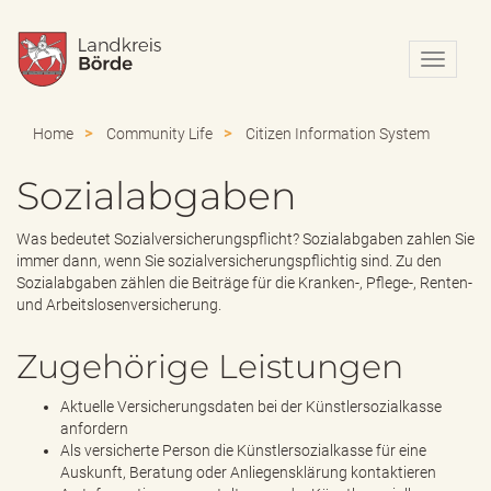
N
a
v
i
Home
Community Life
Citizen Information System
g
a
Sozialabgaben
t
i
o
Was bedeutet Sozialversicherungspflicht? Sozialabgaben zahlen Sie
n
immer dann, wenn Sie sozialversicherungspflichtig sind. Zu den
e
Sozialabgaben zählen die Beiträge für die Kranken-, Pflege-, Renten-
i
und Arbeitslosenversicherung.
n
-
Zugehörige Leistungen
/
a
Aktuelle Versicherungsdaten bei der Künstlersozialkasse
u
anfordern
s
Als versicherte Person die Künstlersozialkasse für eine
b
Auskunft, Beratung oder Anliegensklärung kontaktieren
l