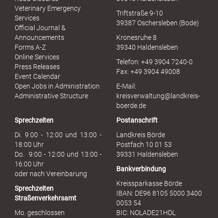
u
Veterinary Emergency
Triftstraße 9-10
e
Services
39387 Oschersleben (Bode)
l
Official Journal &
l
Announcements
Kronesruhe 8
e
Forms A-Z
39340 Haldensleben
r
Online Services
Telefon: +49 3904 7240-0
M
Press Releases
Fax: +49 3904 49008
i
Event Calendar
s
Open Jobs in Administration
E-Mail:
s
Administrative Structure
kreisverwaltung@landkreis-
b
boerde.de
r
Sprechzeiten
Postanschrift
a
u
Di. 9:00 - 12:00 und 13:00 -
Landkreis Börde
c
18:00 Uhr
Postfach 10 01 53
h
Do. 9:00 - 12:00 und 13:00 -
39331 Haldensleben
16:00 Uhr
Bankverbindung
oder nach Vereinbarung
Kreissparkasse Börde
Sprechzeiten
IBAN: DE96 8105 5000 3400
Straßenverkehrsamt
0053 54
Mo. geschlossen
BIC: NOLADE21HDL