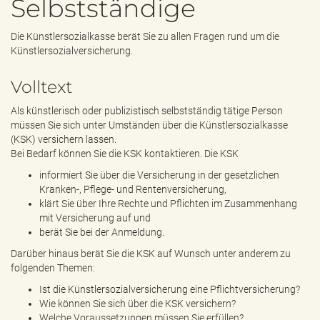
Selbstständige
e
n
d
Die Künstlersozialkasse berät Sie zu allen Fragen rund um die
e
Künstlersozialversicherung.
n
Volltext
Als künstlerisch oder publizistisch selbstständig tätige Person
müssen Sie sich unter Umständen über die Künstlersozialkasse
(KSK) versichern lassen.
Bei Bedarf können Sie die KSK kontaktieren. Die KSK
informiert Sie über die Versicherung in der gesetzlichen
Kranken-, Pflege- und Rentenversicherung,
klärt Sie über Ihre Rechte und Pflichten im Zusammenhang
mit Versicherung auf und
berät Sie bei der Anmeldung.
Darüber hinaus berät Sie die KSK auf Wunsch unter anderem zu
folgenden Themen:
Ist die Künstlersozialversicherung eine Pflichtversicherung?
Wie können Sie sich über die KSK versichern?
Welche Voraussetzungen müssen Sie erfüllen?