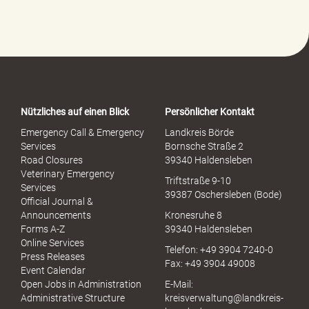
f
e
-
P
o
r
t
a
Nützliches auf einen Blick
Persönlicher Kontakt
l
S
Emergency Call & Emergency
Landkreis Börde
e
Services
Bornsche Straße 2
x
Road Closures
39340 Haldensleben
u
Veterinary Emergency
Triftstraße 9-10
e
Services
39387 Oschersleben (Bode)
l
Official Journal &
l
Announcements
Kronesruhe 8
e
Forms A-Z
39340 Haldensleben
r
Online Services
Telefon: +49 3904 7240-0
M
Press Releases
Fax: +49 3904 49008
i
Event Calendar
s
Open Jobs in Administration
E-Mail:
s
Administrative Structure
kreisverwaltung@landkreis-
b