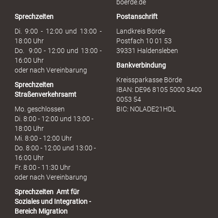
boerde.de
r
Sprechzeiten
Postanschrift
a
u
Di. 9:00 - 12:00 und 13:00 -
Landkreis Börde
c
18:00 Uhr
Postfach 10 01 53
h
Do. 9:00 - 12:00 und 13:00 -
39331 Haldensleben
16:00 Uhr
Bankverbindung
oder nach Vereinbarung
Kreissparkasse Börde
Sprechzeiten
IBAN: DE96 8105 5000 3400
Straßenverkehrsamt
0053 54
Mo. geschlossen
BIC: NOLADE21HDL
Di. 8:00 - 12:00 und 13:00 -
18:00 Uhr
Mi. 8:00 - 12:00 Uhr
Do. 8:00 - 12:00 und 13:00 -
16:00 Uhr
Fr. 8:00 - 11:30 Uhr
oder nach Vereinbarung
Sprechzeiten
Amt für
Soziales und Integration -
Bereich Migration