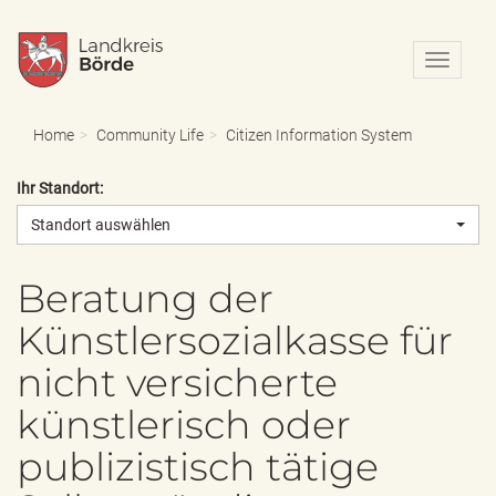
N
a
v
i
Home
Community Life
Citizen Information System
g
a
Ihr Standort:
t
i
Standort auswählen
o
n
e
Beratung der
i
Künstlersozialkasse für
n
-
nicht versicherte
/
a
künstlerisch oder
u
s
publizistisch tätige
b
l