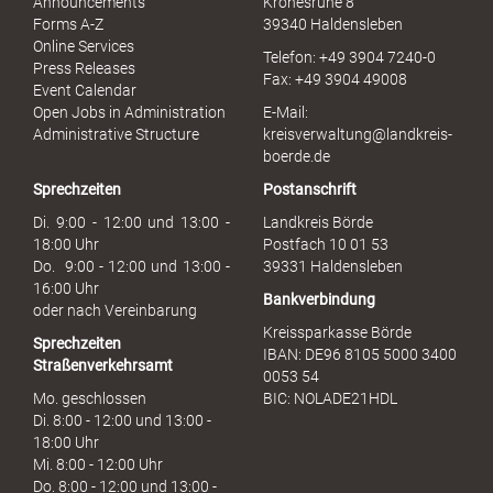
Announcements
Kronesruhe 8
e
Forms A-Z
39340 Haldensleben
r
Online Services
Telefon: +49 3904 7240-0
M
Press Releases
Fax: +49 3904 49008
i
Event Calendar
s
Open Jobs in Administration
E-Mail:
s
Administrative Structure
kreisverwaltung@landkreis-
b
boerde.de
r
Sprechzeiten
Postanschrift
a
u
Di. 9:00 - 12:00 und 13:00 -
Landkreis Börde
c
18:00 Uhr
Postfach 10 01 53
h
Do. 9:00 - 12:00 und 13:00 -
39331 Haldensleben
16:00 Uhr
Bankverbindung
oder nach Vereinbarung
Kreissparkasse Börde
Sprechzeiten
IBAN: DE96 8105 5000 3400
Straßenverkehrsamt
0053 54
Mo. geschlossen
BIC: NOLADE21HDL
Di. 8:00 - 12:00 und 13:00 -
18:00 Uhr
Mi. 8:00 - 12:00 Uhr
Do. 8:00 - 12:00 und 13:00 -