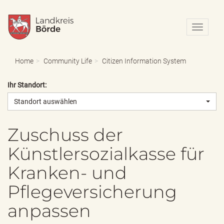
N
a
v
i
Home
Community Life
Citizen Information System
g
a
Ihr Standort:
t
i
Standort auswählen
o
n
e
Zuschuss der
i
Künstlersozialkasse für
n
-
Kranken- und
/
a
Pflegeversicherung
u
s
anpassen
b
l