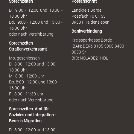
Sprechzeiten
Postanschrift
a
u
Di. 9:00 - 12:00 und 13:00 -
Landkreis Börde
c
18:00 Uhr
Postfach 10 01 53
h
Do. 9:00 - 12:00 und 13:00 -
39331 Haldensleben
16:00 Uhr
Bankverbindung
oder nach Vereinbarung
Kreissparkasse Börde
Sprechzeiten
IBAN: DE96 8105 5000 3400
Straßenverkehrsamt
0053 54
Mo. geschlossen
BIC: NOLADE21HDL
Di. 8:00 - 12:00 und 13:00 -
18:00 Uhr
Mi. 8:00 - 12:00 Uhr
Do. 8:00 - 12:00 und 13:00 -
16:00 Uhr
Fr. 8:00 - 11:30 Uhr
oder nach Vereinbarung
Sprechzeiten
Amt für
Soziales und Integration -
Bereich Migration
Di. 8:00 - 12:00 und 13:00 -