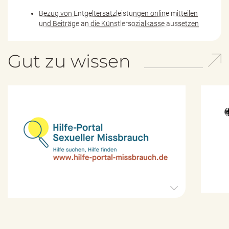
Bezug von Entgeltersatzleistungen online mitteilen
und Beiträge an die Künstlersozialkasse aussetzen
Gut zu wissen
H
i
l
f
e