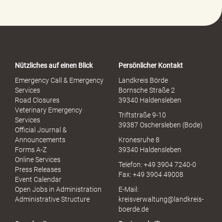
-
P
o
r
t
a
Nützliches auf einen Blick
Persönlicher Kontakt
l
S
Emergency Call & Emergency
Landkreis Börde
e
Services
Bornsche Straße 2
x
Road Closures
39340 Haldensleben
u
Veterinary Emergency
Triftstraße 9-10
e
Services
39387 Oschersleben (Bode)
l
Official Journal &
l
Announcements
Kronesruhe 8
e
Forms A-Z
39340 Haldensleben
r
Online Services
Telefon: +49 3904 7240-0
M
Press Releases
Fax: +49 3904 49008
i
Event Calendar
s
Open Jobs in Administration
E-Mail:
s
Administrative Structure
kreisverwaltung@landkreis-
b
boerde.de
r