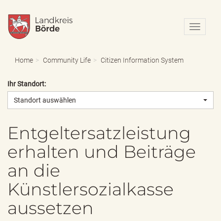
N
a
v
i
Home
Community Life
Citizen Information System
g
a
Ihr Standort:
t
i
Standort auswählen
o
n
e
Entgeltersatzleistung
i
erhalten und Beiträge
n
-
an die
/
a
Künstlersozialkasse
u
s
aussetzen
b
l