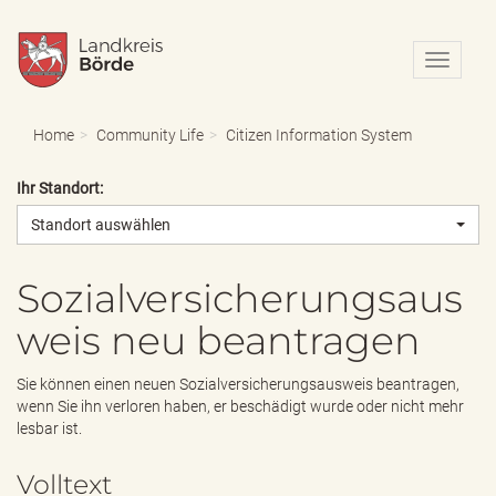
N
a
v
i
Home
Community Life
Citizen Information System
g
a
Ihr Standort:
t
i
Standort auswählen
o
n
e
Sozialversicherungsaus
i
weis neu beantragen
n
-
/
Sie können einen neuen Sozialversicherungsausweis beantragen,
a
wenn Sie ihn verloren haben, er beschädigt wurde oder nicht mehr
u
lesbar ist.
s
b
Volltext
l