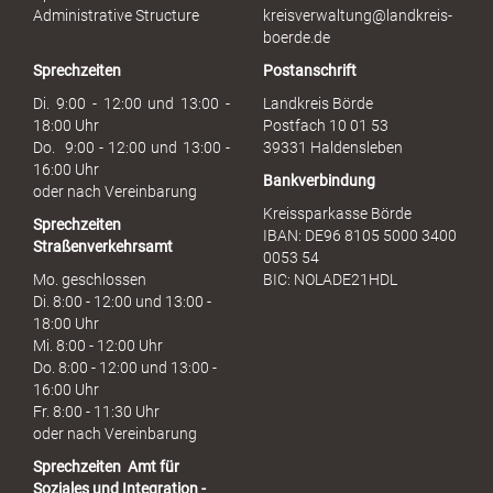
s
Administrative Structure
kreisverwaltung@landkreis-
b
boerde.de
r
Sprechzeiten
Postanschrift
a
u
Di. 9:00 - 12:00 und 13:00 -
Landkreis Börde
c
18:00 Uhr
Postfach 10 01 53
h
Do. 9:00 - 12:00 und 13:00 -
39331 Haldensleben
16:00 Uhr
Bankverbindung
oder nach Vereinbarung
Kreissparkasse Börde
Sprechzeiten
IBAN: DE96 8105 5000 3400
Straßenverkehrsamt
0053 54
Mo. geschlossen
BIC: NOLADE21HDL
Di. 8:00 - 12:00 und 13:00 -
18:00 Uhr
Mi. 8:00 - 12:00 Uhr
Do. 8:00 - 12:00 und 13:00 -
16:00 Uhr
Fr. 8:00 - 11:30 Uhr
oder nach Vereinbarung
Sprechzeiten
Amt für
Soziales und Integration -