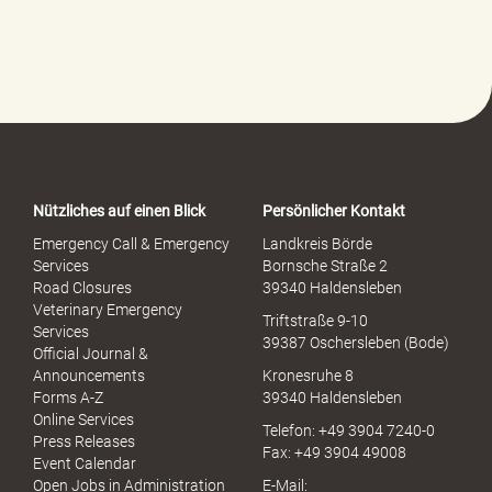
l
f
e
-
P
o
r
t
a
Nützliches auf einen Blick
Persönlicher Kontakt
l
S
Emergency Call & Emergency
Landkreis Börde
e
Services
Bornsche Straße 2
x
Road Closures
39340 Haldensleben
u
Veterinary Emergency
Triftstraße 9-10
e
Services
39387 Oschersleben (Bode)
l
Official Journal &
l
Announcements
Kronesruhe 8
e
Forms A-Z
39340 Haldensleben
r
Online Services
Telefon: +49 3904 7240-0
M
Press Releases
Fax: +49 3904 49008
i
Event Calendar
s
Open Jobs in Administration
E-Mail: