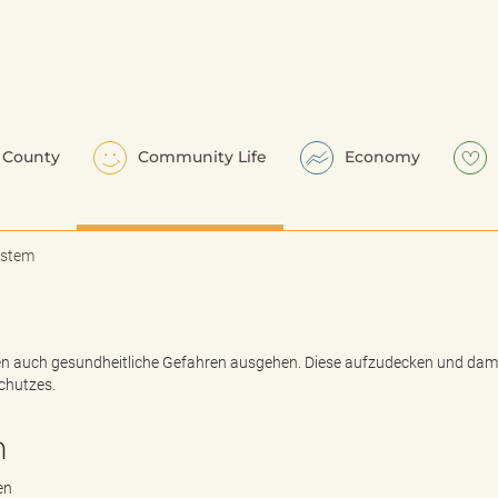
County
Community Life
Economy
ystem
en auch gesundheitliche Gefahren ausgehen. Diese aufzudecken und dami
chutzes.
n
en