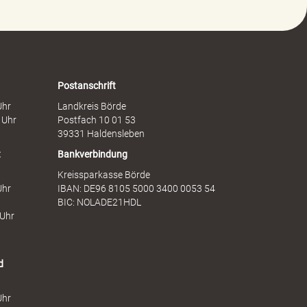
e
a
g
f
e
t
n
s
F
d
r
i
a
e
Postanschrift
u
n
Uhr
Landkreis Börde
e
s
 Uhr
Postfach 10 01 53
n
t
39331 Haldensleben
t
Bankverbindung
Kreissparkasse Börde
Uhr
IBAN: DE96 8105 5000 3400 0053 54
BIC: NOLADE21HDL
 Uhr
d
Uhr