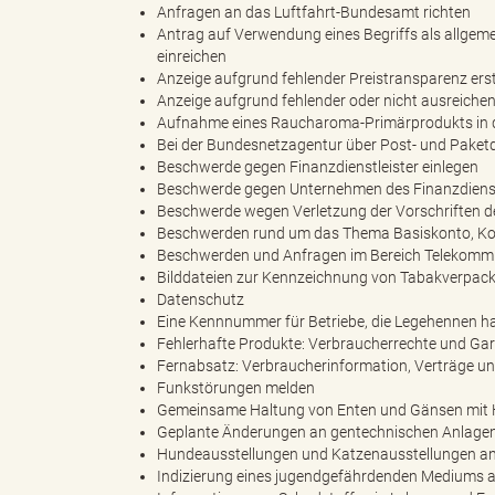
Anfragen an das Luftfahrt-Bundesamt richten
Antrag auf Verwendung eines Begriffs als allgem
einreichen
e
e
Anzeige aufgrund fehlender Preistransparenz ers
Anzeige aufgrund fehlender oder nicht ausreiche
Aufnahme eines Raucharoma-Primärprodukts in d
Bei der Bundesnetzagentur über Post- und Paketd
n
r
Beschwerde gegen Finanzdienstleister einlegen
Beschwerde gegen Unternehmen des Finanzdienst
Beschwerde wegen Verletzung der Vorschriften d
Beschwerden rund um das Thema Basiskonto, Kon
Beschwerden und Anfragen im Bereich Telekommu
d
i
Bilddateien zur Kennzeichnung von Tabakverpack
Datenschutz
Eine Kennnummer für Betriebe, die Legehennen ha
Fehlerhafte Produkte: Verbraucherrechte und Gara
e
n
Fernabsatz: Verbraucherinformation, Verträge un
Funkstörungen melden
Gemeinsame Haltung von Enten und Gänsen mit 
Geplante Änderungen an gentechnischen Anlagen
Hundeausstellungen und Katzenausstellungen a
s
g
Indizierung eines jugendgefährdenden Mediums 