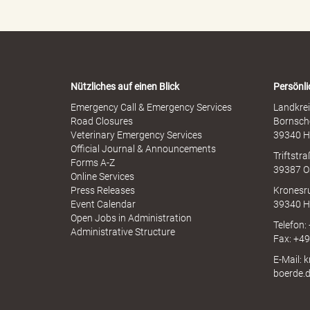
e
e
r
n
M
-
i
W
B
s
a
s
r
b
Nützliches auf einen Blick
Persönli
n
r
-
Emergency Call & Emergency Services
Landkrei
a
ö
A
Road Closures
Bornsch
u
p
Veterinary Emergency Services
39340 H
c
p
Official Journal & Announcements
h
Triftstr
N
Forms A-Z
39387 O
I
Online Services
r
N
Press Releases
Kronesr
A
Event Calendar
39340 H
Open Jobs in Administration
Telefon:
Administrative Structure
Fax: +4
d
E-Mail: 
boerde.
e