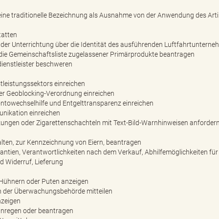
eine traditionelle Bezeichnung als Ausnahme von der Anwendung des Arti
tatten
nder Unterrichtung über die Identität des ausführenden Luftfahrtunterne
ie Gemeinschaftsliste zugelassener Primärprodukte beantragen
ienstleister beschweren
leistungssektors einreichen
er Geoblocking-Verordnung einreichen
towechselhilfe und Entgelttransparenz einreichen
nikation einreichen
ungen oder Zigarettenschachteln mit Text-Bild-Warnhinweisen anforder
lten, zur Kennzeichnung von Eiern, beantragen
ntien, Verantwortlichkeiten nach dem Verkauf, Abhilfemöglichkeiten für 
d Widerruf, Lieferung
Hühnern oder Puten anzeigen
 der Überwachungsbehörde mitteilen
nzeigen
anregen oder beantragen