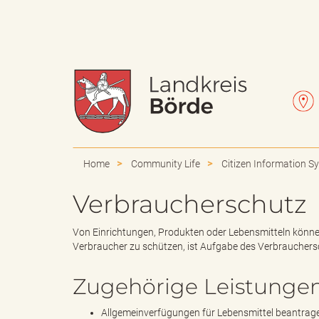
W
L
a
e
Home
Community Life
Citizen Information S
Verbraucherschutz
p
t
Von Einrichtungen, Produkten oder Lebensmitteln könn
Verbraucher zu schützen, ist Aufgabe des Verbrauchers
Zugehörige Leistunge
p
t
Allgemeinverfügungen für Lebensmittel beantrag