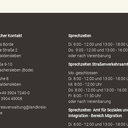
n
h
o
t
l
i
cher Kontakt
Sprechzeiten
n
e
s Börde
Di. 9:00 - 12:00 und 13:00 - 18:00 
e Straße 2
Do. 9:00 - 12:00 und 13:00 - 16:00
aldensleben
oder nach Vereinbarung
aße 9-10
Sprechzeiten
Straßenverkehrsam
schersleben (Bode)
Mo. geschlossen
uhe 8
Di. 8:00 - 12:00 und 13:00 - 18:00 
aldensleben
Mi. 8:00 - 12:00 Uhr
Do. 8:00 - 12:00 und 13:00 - 16:00
 +49 3904 7240-0
Fr. 8:00 - 11:30 Uhr
9 3904 49008
oder nach Vereinbarung
kreisverwaltung@landkreis-
Sprechzeiten
Amt für Soziales un
de
Integration - Bereich Migration
Di. 8:00 - 12:00 und 13:00 - 18:00 