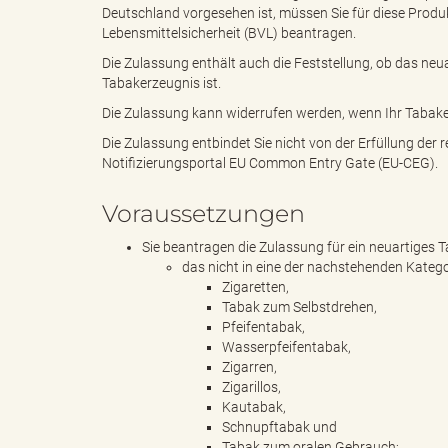
Deutschland vorgesehen ist, müssen Sie für diese Prod
Lebensmittelsicherheit (BVL) beantragen.
"
Die Zulassung enthält auch die Feststellung, ob das ne
Tabakerzeugnis ist.
Die Zulassung kann widerrufen werden, wenn Ihr Tabaker
Die Zulassung entbindet Sie nicht von der Erfüllung der 
L
Notifizierungsportal EU Common Entry Gate (EU-CEG).
Voraussetzungen
a
Sie beantragen die Zulassung für ein neuartiges 
das nicht in eine der nachstehenden Kategor
Zigaretten,
Tabak zum Selbstdrehen,
Pfeifentabak,
n
Wasserpfeifentabak,
Zigarren,
Zigarillos,
Kautabak,
d
Schnupftabak und
Tabak zum oralen Gebrauch;