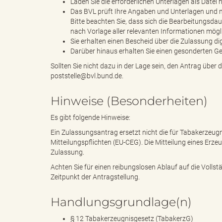
Laden Sie die erforderlichen Unterlagen als Datei
Das BVL prüft Ihre Angaben und Unterlagen und m
Bitte beachten Sie, dass sich die Bearbeitungsdau
nach Vorlage aller relevanten Informationen mögl
"
Sie erhalten einen Bescheid über die Zulassung di
Darüber hinaus erhalten Sie einen gesonderten G
Sollten Sie nicht dazu in der Lage sein, den Antrag über
poststelle@bvl.bund.de.
.
Hinweise (Besonderheiten)
Es gibt folgende Hinweise:
T
Ein Zulassungsantrag ersetzt nicht die für Tabakerzeugn
Mitteilungspflichten (EU-CEG). Die Mitteilung eines Erze
Zulassung.
Achten Sie für einen reibungslosen Ablauf auf die Vollst
h
Zeitpunkt der Antragstellung.
Handlungsgrundlage(n)
§ 12 Tabakerzeugnisgesetz (TabakerzG)