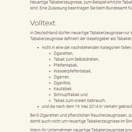
Neuartige Tabakerzeugnisse, zum Beispiel erhitzte Taba
sind. Eine Zulassung beantragen Sie beim Bundesamt fü
e
e
Volltext
In Deutschland dürfen neuartige Tabakerzeugnisse nur i
Tabakerzeugnisse definiert der Gesetzgeber als Tabaker
n
r
nicht in eine der nachstehenden Kategorien fallen:
Zigaretten,
Tabak zum Selbstdrehen,
Pfeifentabak,
d
i
Wasserpfeifentabak,
Zigarren,
Zigarillos,
Kautabak,
Schnupftabak und
e
n
Tabak zum oralen Gebrauch;
und die nach dem 19. Mai 2014 in Verkehr gebrac
Bei E-Zigaretten und pflanzlichen Raucherzeugnissen, z
damit auch nicht um neuartige Tabakerzeugnisse im Sinne
s
g
Wenn Ihr Unternehmen neuartige Tabakerzeugnisse produ