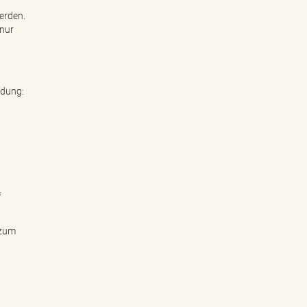
erden.
 nur
ndung:
f
 zum