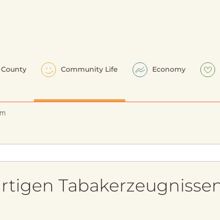
County
Community Life
Economy
em
rtigen Tabakerzeugnisse