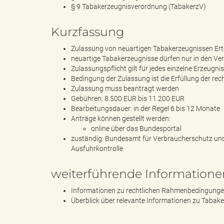
e
§ 9 Tabakerzeugnisverordnung (TabakerzV)
Kurzfassung
l
Zulassung von neuartigen Tabakerzeugnissen Ert
neuartige Tabakerzeugnisse dürfen nur in den Ve
Zulassungspflicht gilt für jedes einzelne Erzeugni
Bedingung der Zulassung ist die Erfüllung der re
Zulassung muss beantragt werden
i
Gebühren: 8.500 EUR bis 11.200 EUR
Bearbeitungsdauer: in der Regel 6 bis 12 Monate
Anträge können gestellt werden:
online über das Bundesportal
n
zuständig: Bundesamt für Verbraucherschutz und
Ausfuhrkontrolle
weiterführende Informatione
k
Informationen zu rechtlichen Rahmenbedingungen
Überblick über relevante Informationen zu Tabake