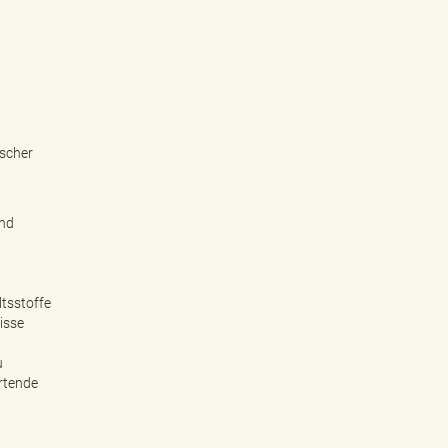
ischer
und
tsstoffe
isse
u
rtende