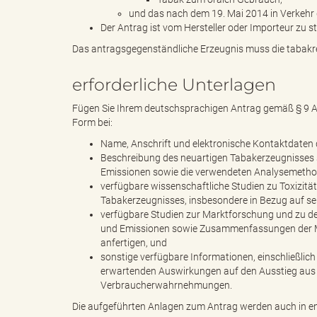
und das nach dem 19. Mai 2014 in Verkehr 
Der Antrag ist vom Hersteller oder Importeur zu st
k
Das antragsgegenständliche Erzeugnis muss die tabakre
erforderliche Unterlagen
Fügen Sie Ihrem deutschsprachigen Antrag gemäß § 9 Ab
r
Form bei:
Name, Anschrift und elektronische Kontaktdaten d
Beschreibung des neuartigen Tabakerzeugnisses 
Emissionen sowie die verwendeten Analysemetho
e
verfügbare wissenschaftliche Studien zu Toxizitä
Tabakerzeugnisses, insbesondere in Bezug auf sei
verfügbare Studien zur Marktforschung und zu de
und Emissionen sowie Zusammenfassungen der Mar
i
anfertigen, und
sonstige verfügbare Informationen, einschließlic
erwartenden Auswirkungen auf den Ausstieg aus
Verbraucherwahrnehmungen.
s
Die aufgeführten Anlagen zum Antrag werden auch in eng