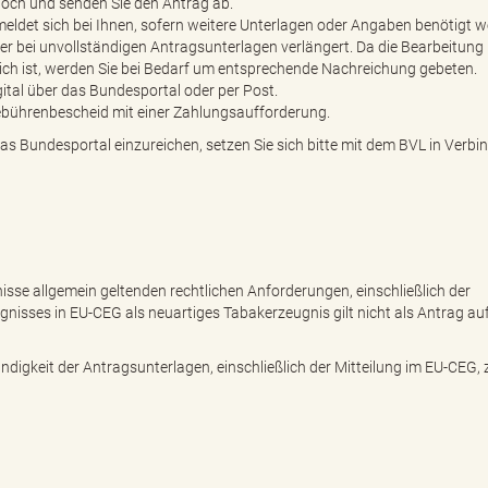
 hoch und senden Sie den Antrag ab.
eldet sich bei Ihnen, sofern weitere Unterlagen oder Angaben benötigt w
er bei unvollständigen Antragsunterlagen verlängert. Da die Bearbeitung
ich ist, werden Sie bei Bedarf um entsprechende Nachreichung gebeten.
gital über das Bundesportal oder per Post.
ebührenbescheid mit einer Zahlungsaufforderung.
 das Bundesportal einzureichen, setzen Sie sich bitte mit dem BVL in Verbi
isse allgemein geltenden rechtlichen Anforderungen, einschließlich der
ugnisses in EU-CEG als neuartiges Tabakerzeugnis gilt nicht als Antrag au
ändigkeit der Antragsunterlagen, einschließlich der Mitteilung im EU-CEG,