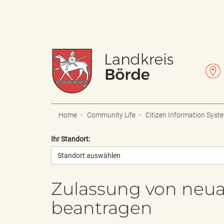
W
L
a
e
Home
Community Life
Citizen Information Syst
Ihr Standort:
Standort auswählen
p
t
Zulassung von neua
beantragen
p
t