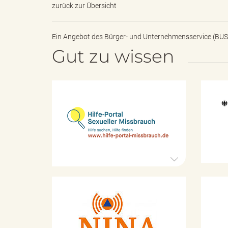
l
zurück zur Übersicht
Ein Angebot des
Bürger- und Unternehmensservice (BUS
e
Gut zu wissen
a
H
i
l
f
e
d
-
P
o
r
s
t
K
a
a
l
t
S
a