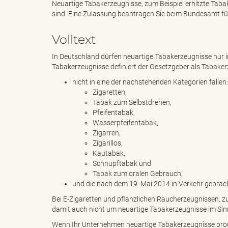
Neuartige Tabakerzeugnisse, zum Beispiel erhitzte Taba
sind. Eine Zulassung beantragen Sie beim Bundesamt fü
e
i
Volltext
In Deutschland dürfen neuartige Tabakerzeugnisse nur i
Tabakerzeugnisse definiert der Gesetzgeber als Tabaker
n
f
nicht in eine der nachstehenden Kategorien fallen:
Zigaretten,
Tabak zum Selbstdrehen,
Pfeifentabak,
d
t
Wasserpfeifentabak,
Zigarren,
Zigarillos,
Kautabak,
Schnupftabak und
e
z
Tabak zum oralen Gebrauch;
und die nach dem 19. Mai 2014 in Verkehr gebrac
Bei E-Zigaretten und pflanzlichen Raucherzeugnissen, z
damit auch nicht um neuartige Tabakerzeugnisse im Sinne
s
u
Wenn Ihr Unternehmen neuartige Tabakerzeugnisse produ