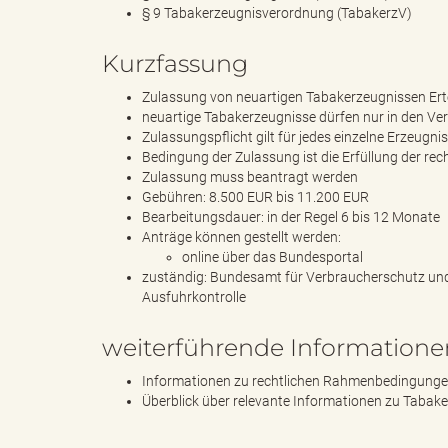
e
§ 9 Tabakerzeugnisverordnung (TabakerzV)
Kurzfassung
r
Zulassung von neuartigen Tabakerzeugnissen Ert
neuartige Tabakerzeugnisse dürfen nur in den Ve
Zulassungspflicht gilt für jedes einzelne Erzeugni
Bedingung der Zulassung ist die Erfüllung der re
Zulassung muss beantragt werden
l
Gebühren: 8.500 EUR bis 11.200 EUR
Bearbeitungsdauer: in der Regel 6 bis 12 Monate
Anträge können gestellt werden:
online über das Bundesportal
i
zuständig: Bundesamt für Verbraucherschutz und
Ausfuhrkontrolle
weiterführende Informatione
n
Informationen zu rechtlichen Rahmenbedingungen
Überblick über relevante Informationen zu Tabake