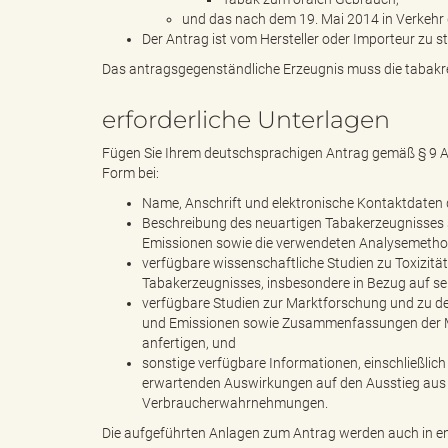
und das nach dem 19. Mai 2014 in Verkehr 
Der Antrag ist vom Hersteller oder Importeur zu st
d
Das antragsgegenständliche Erzeugnis muss die tabakre
erforderliche Unterlagen
Fügen Sie Ihrem deutschsprachigen Antrag gemäß § 9 Ab
k
Form bei:
Name, Anschrift und elektronische Kontaktdaten d
Beschreibung des neuartigen Tabakerzeugnisses 
Emissionen sowie die verwendeten Analysemetho
r
verfügbare wissenschaftliche Studien zu Toxizitä
Tabakerzeugnisses, insbesondere in Bezug auf sei
verfügbare Studien zur Marktforschung und zu de
und Emissionen sowie Zusammenfassungen der Mar
e
anfertigen, und
sonstige verfügbare Informationen, einschließlic
erwartenden Auswirkungen auf den Ausstieg aus
Verbraucherwahrnehmungen.
i
Die aufgeführten Anlagen zum Antrag werden auch in eng