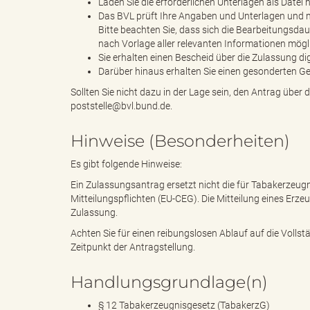
Laden Sie die erforderlichen Unterlagen als Datei
Das BVL prüft Ihre Angaben und Unterlagen und m
Bitte beachten Sie, dass sich die Bearbeitungsdau
nach Vorlage aller relevanten Informationen mögl
e
Sie erhalten einen Bescheid über die Zulassung di
Darüber hinaus erhalten Sie einen gesonderten G
Sollten Sie nicht dazu in der Lage sein, den Antrag über
poststelle@bvl.bund.de.
"
Hinweise (Besonderheiten)
Es gibt folgende Hinweise:
.
Ein Zulassungsantrag ersetzt nicht die für Tabakerzeugn
Mitteilungspflichten (EU-CEG). Die Mitteilung eines Erze
Zulassung.
Achten Sie für einen reibungslosen Ablauf auf die Vollst
V
Zeitpunkt der Antragstellung.
Handlungsgrundlage(n)
§ 12 Tabakerzeugnisgesetz (TabakerzG)