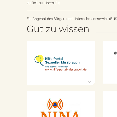
k
zurück zur Übersicht
Ein Angebot des
Bürger- und Unternehmensservice (BUS
u
Gut zu wissen
n
H
i
l
f
e
g
-
P
o
r
f
t
K
a
a
l
t
S
a