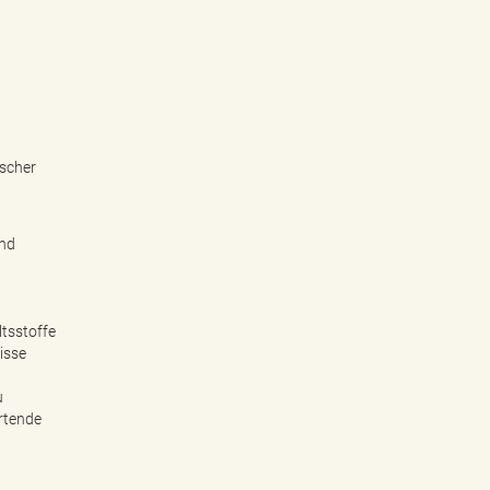
ischer
und
tsstoffe
isse
u
rtende