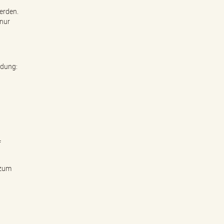
erden.
 nur
ndung:
f
 zum