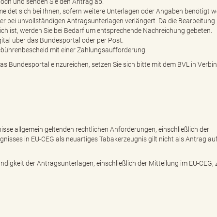
 hoch und senden Sie den Antrag ab.
eldet sich bei Ihnen, sofern weitere Unterlagen oder Angaben benötigt w
er bei unvollständigen Antragsunterlagen verlängert. Da die Bearbeitung
ich ist, werden Sie bei Bedarf um entsprechende Nachreichung gebeten.
gital über das Bundesportal oder per Post.
ebührenbescheid mit einer Zahlungsaufforderung.
 das Bundesportal einzureichen, setzen Sie sich bitte mit dem BVL in Verbi
isse allgemein geltenden rechtlichen Anforderungen, einschließlich der
ugnisses in EU-CEG als neuartiges Tabakerzeugnis gilt nicht als Antrag au
ändigkeit der Antragsunterlagen, einschließlich der Mitteilung im EU-CEG,