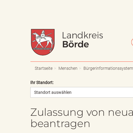
W
S
a
c
Startseite
Menschen
Bürgerinformationssystem
Ihr Standort:
Standort auswählen
p
h
Zulassung von neua
beantragen
p
r