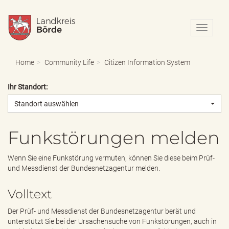
N
a
v
i
Home
Community Life
Citizen Information System
g
a
Ihr Standort:
t
i
Standort auswählen
o
n
e
Funkstörungen melden
i
n
Wenn Sie eine Funkstörung vermuten, können Sie diese beim Prüf-
-
und Messdienst der Bundesnetzagentur melden.
/
a
Volltext
u
s
Der Prüf- und Messdienst der Bundesnetzagentur berät und
b
unterstützt Sie bei der Ursachensuche von Funkstörungen, auch in
l