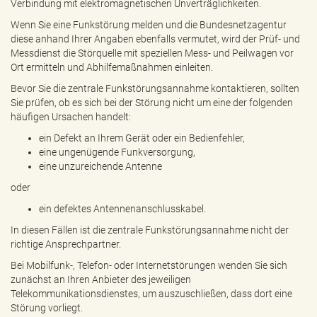
Verbindung mit elektromagnetischen Unverträglichkeiten.
e
n
Wenn Sie eine Funkstörung melden und die Bundesnetzagentur
d
diese anhand Ihrer Angaben ebenfalls vermutet, wird der Prüf- und
e
Messdienst die Störquelle mit speziellen Mess- und Peilwagen vor
n
Ort ermitteln und Abhilfemaßnahmen einleiten.
Bevor Sie die zentrale Funkstörungsannahme kontaktieren, sollten
Sie prüfen, ob es sich bei der Störung nicht um eine der folgenden
häufigen Ursachen handelt:
ein Defekt an Ihrem Gerät oder ein Bedienfehler,
eine ungenügende Funkversorgung,
eine unzureichende Antenne
oder
ein defektes Antennenanschlusskabel.
In diesen Fällen ist die zentrale Funkstörungsannahme nicht der
richtige Ansprechpartner.
Bei Mobilfunk-, Telefon- oder Internetstörungen wenden Sie sich
zunächst an Ihren Anbieter des jeweiligen
Telekommunikationsdienstes, um auszuschließen, dass dort eine
Störung vorliegt.