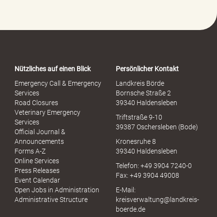
e
-
P
o
r
t
a
Nützliches auf einen Blick
Persönlicher Kontakt
l
S
Emergency Call & Emergency
Landkreis Börde
e
Services
Bornsche Straße 2
x
Road Closures
39340 Haldensleben
u
Veterinary Emergency
Triftstraße 9-10
e
Services
39387 Oschersleben (Bode)
l
Official Journal &
l
Announcements
Kronesruhe 8
e
Forms A-Z
39340 Haldensleben
r
Online Services
Telefon: +49 3904 7240-0
M
Press Releases
Fax: +49 3904 49008
i
Event Calendar
s
Open Jobs in Administration
E-Mail:
s
Administrative Structure
kreisverwaltung@landkreis-
b
boerde.de
r