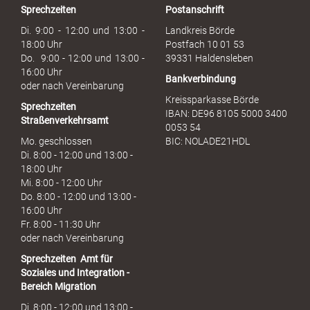
Sprechzeiten
Postanschrift
a
u
Di. 9:00 - 12:00 und 13:00 -
Landkreis Börde
c
18:00 Uhr
Postfach 10 01 53
h
Do. 9:00 - 12:00 und 13:00 -
39331 Haldensleben
16:00 Uhr
Bankverbindung
oder nach Vereinbarung
Kreissparkasse Börde
Sprechzeiten
IBAN: DE96 8105 5000 3400
Straßenverkehrsamt
0053 54
Mo. geschlossen
BIC: NOLADE21HDL
Di. 8:00 - 12:00 und 13:00 -
18:00 Uhr
Mi. 8:00 - 12:00 Uhr
Do. 8:00 - 12:00 und 13:00 -
16:00 Uhr
Fr. 8:00 - 11:30 Uhr
oder nach Vereinbarung
Sprechzeiten
Amt für
Soziales und Integration -
Bereich Migration
Di. 8:00 - 12:00 und 13:00 -