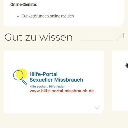
Online-Dienste:
Funkstörungen online melden
Gut zu wissen
H
i
l
f