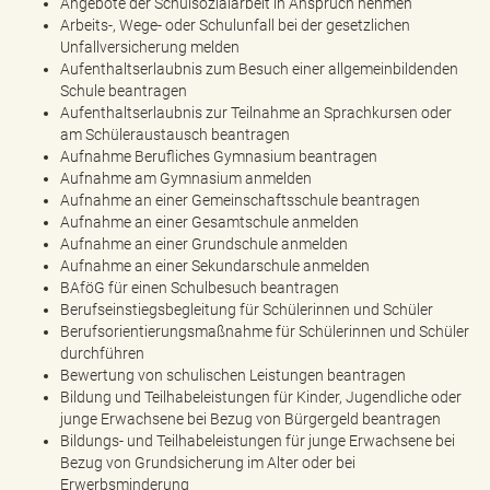
Angebote der Schulsozialarbeit in Anspruch nehmen
e
Arbeits-, Wege- oder Schulunfall bei der gesetzlichen
n
Unfallversicherung melden
d
Aufenthaltserlaubnis zum Besuch einer allgemeinbildenden
e
Schule beantragen
n
Aufenthaltserlaubnis zur Teilnahme an Sprachkursen oder
am Schüleraustausch beantragen
Aufnahme Berufliches Gymnasium beantragen
Aufnahme am Gymnasium anmelden
Aufnahme an einer Gemeinschaftsschule beantragen
Aufnahme an einer Gesamtschule anmelden
Aufnahme an einer Grundschule anmelden
Aufnahme an einer Sekundarschule anmelden
BAföG für einen Schulbesuch beantragen
Berufseinstiegsbegleitung für Schülerinnen und Schüler
Berufsorientierungsmaßnahme für Schülerinnen und Schüler
durchführen
Bewertung von schulischen Leistungen beantragen
Bildung und Teilhabeleistungen für Kinder, Jugendliche oder
junge Erwachsene bei Bezug von Bürgergeld beantragen
Bildungs- und Teilhabeleistungen für junge Erwachsene bei
Bezug von Grundsicherung im Alter oder bei
Erwerbsminderung