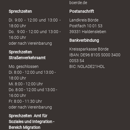
b
boerde.de
r
Sprechzeiten
Postanschrift
a
u
Di. 9:00 - 12:00 und 13:00 -
Landkreis Börde
c
18:00 Uhr
Postfach 10 01 53
h
Do. 9:00 - 12:00 und 13:00 -
39331 Haldensleben
16:00 Uhr
Bankverbindung
oder nach Vereinbarung
Kreissparkasse Börde
Sprechzeiten
IBAN: DE96 8105 5000 3400
Straßenverkehrsamt
0053 54
Mo. geschlossen
BIC: NOLADE21HDL
Di. 8:00 - 12:00 und 13:00 -
18:00 Uhr
Mi. 8:00 - 12:00 Uhr
Do. 8:00 - 12:00 und 13:00 -
16:00 Uhr
Fr. 8:00 - 11:30 Uhr
oder nach Vereinbarung
Sprechzeiten
Amt für
Soziales und Integration -
Bereich Migration