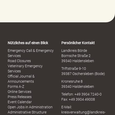
f
e
-
P
o
r
t
a
Nützliches auf einen Blick
Persönlicher Kontakt
l
S
Emergency Call & Emergency
Landkreis Börde
e
Services
Bornsche Straße 2
x
Road Closures
39340 Haldensleben
u
Veterinary Emergency
Triftstraße 9-10
e
Services
39387 Oschersleben (Bode)
l
Official Journal &
l
Announcements
Kronesruhe 8
e
Forms A-Z
39340 Haldensleben
r
Online Services
Telefon: +49 3904 7240-0
M
Press Releases
Fax: +49 3904 49008
i
Event Calendar
s
Open Jobs in Administration
E-Mail:
s
Administrative Structure
kreisverwaltung@landkreis-