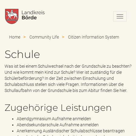
N
a
v
i
Home
Community Life
Citizen Information System
g
a
Schule
t
i
o
Was ist bei einem Schulwechsel nach der Grundschule zu beachten?
n
Und wie kommt mein Kind zur Schule? Wer ist zuständig für die
e
Schülerbeförderung? In der Zeit zwischen Einschulung und
i
Schulabschluss stellen sich viele Fragen. Informationen über die
n
Schullaufbahn von der Grundschule bis zum Abitur finden Sie hier.
-
/
Zugehörige Leistungen
a
u
Abendgymnasium Aufnahme anmelden
s
Abendsekundarschule Aufnahme anmelden
b
Anerkennung Ausländischer Schulabschlüsse beantragen
l