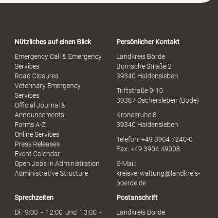
o
r
t
a
Nützliches auf einen Blick
Persönlicher Kontakt
l
S
Emergency Call & Emergency
Landkreis Börde
e
Services
Bornsche Straße 2
x
Road Closures
39340 Haldensleben
u
Veterinary Emergency
Triftstraße 9-10
e
Services
39387 Oschersleben (Bode)
l
Official Journal &
l
Announcements
Kronesruhe 8
e
Forms A-Z
39340 Haldensleben
r
Online Services
Telefon: +49 3904 7240-0
M
Press Releases
Fax: +49 3904 49008
i
Event Calendar
s
Open Jobs in Administration
E-Mail:
s
Administrative Structure
kreisverwaltung@landkreis-
b
boerde.de
r
Sprechzeiten
Postanschrift
a
u
Di. 9:00 - 12:00 und 13:00 -
Landkreis Börde