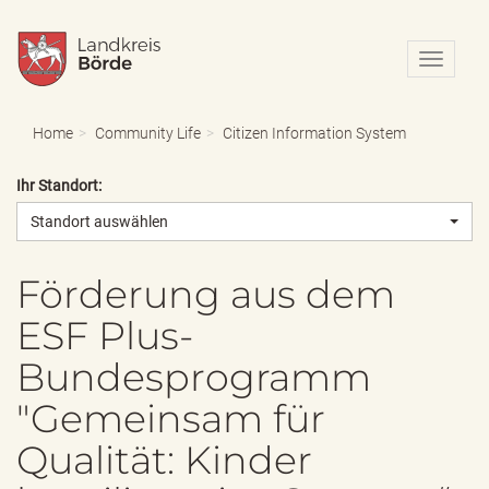
N
a
v
i
Home
Community Life
Citizen Information System
g
a
Ihr Standort:
t
i
Standort auswählen
o
n
e
Förderung aus dem
i
ESF Plus-
n
-
Bundesprogramm
/
a
"Gemeinsam für
u
s
Qualität: Kinder
b
l