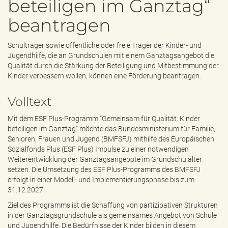
beteiligen im Ganztag“
e
n
beantragen
d
e
n
Schulträger sowie öffentliche oder freie Träger der Kinder- und
Jugendhilfe, die an Grundschulen mit einem Ganztagsangebot die
Qualität durch die Stärkung der Beteiligung und Mitbestimmung der
Kinder verbessern wollen, können eine Förderung beantragen.
Volltext
Mit dem ESF Plus-Programm "Gemeinsam für Qualität: Kinder
beteiligen im Ganztag" möchte das Bundesministerium für Familie,
Senioren, Frauen und Jugend (BMFSFJ) mithilfe des Europäischen
Sozialfonds Plus (ESF Plus) Impulse zu einer notwendigen
Weiterentwicklung der Ganztagsangebote im Grundschulalter
setzen. Die Umsetzung des ESF Plus-Programms des BMFSFJ
erfolgt in einer Modell- und Implementierungsphase bis zum
31.12.2027.
Ziel des Programms ist die Schaffung von partizipativen Strukturen
in der Ganztagsgrundschule als gemeinsames Angebot von Schule
und Jugendhilfe. Die Bedürfnisse der Kinder bilden in diesem