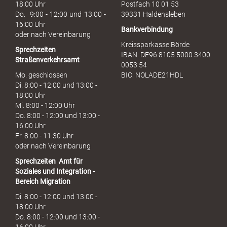
c
18:00 Uhr
Postfach 10 01 53
h
Do. 9:00 - 12:00 und 13:00 -
39331 Haldensleben
16:00 Uhr
Bankverbindung
oder nach Vereinbarung
Kreissparkasse Börde
Sprechzeiten
IBAN: DE96 8105 5000 3400
Straßenverkehrsamt
0053 54
Mo. geschlossen
BIC: NOLADE21HDL
Di. 8:00 - 12:00 und 13:00 -
18:00 Uhr
Mi. 8:00 - 12:00 Uhr
Do. 8:00 - 12:00 und 13:00 -
16:00 Uhr
Fr. 8:00 - 11:30 Uhr
oder nach Vereinbarung
Sprechzeiten
Amt für
Soziales und Integration -
Bereich Migration
Di. 8:00 - 12:00 und 13:00 -
18:00 Uhr
Do. 8:00 - 12:00 und 13:00 -
16:00 Uhr