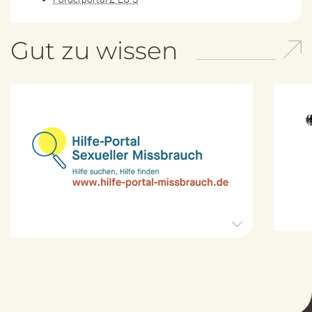
Gut zu wissen
H
i
l
f
e
-
P