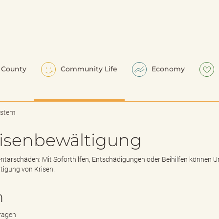
County
Community Life
Economy
ystem
risenbewältigung
entarschäden: Mit Soforthilfen, Entschädigungen oder Beihilfen können U
ltigung von Krisen.
n
tragen