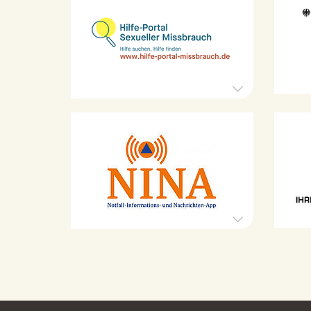
H
i
l
k
f
e
-
P
o
r
r
t
K
a
a
l
t
S
e
a
e
s
x
t
u
r
e
o
i
l
p
l
h
e
e
r
n
M
s
-