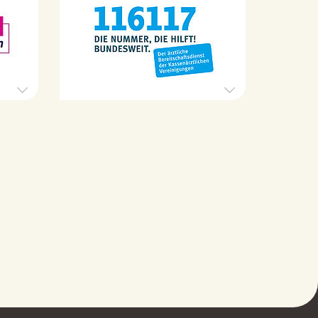
H
Ä
i
r
l
z
f
t
e
l
t
i
e
c
l
h
e
e
f
r
o
B
n
e
G
r
e
e
w
i
a
t
l
s
t
c
g
h
e
a
g
f
e
t