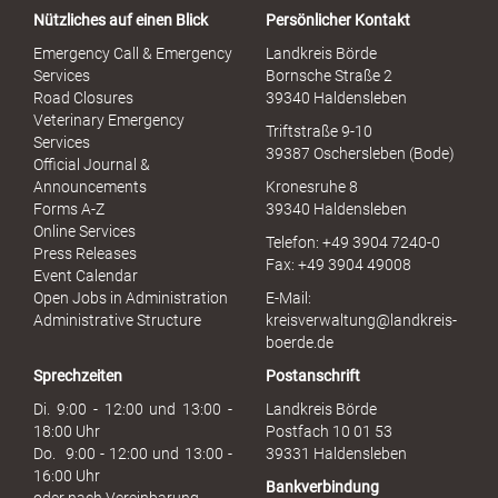
a
Nützliches auf einen Blick
Persönlicher Kontakt
l
S
Emergency Call & Emergency
Landkreis Börde
e
Services
Bornsche Straße 2
x
Road Closures
39340 Haldensleben
u
Veterinary Emergency
Triftstraße 9-10
e
Services
39387 Oschersleben (Bode)
l
Official Journal &
l
Announcements
Kronesruhe 8
e
Forms A-Z
39340 Haldensleben
r
Online Services
Telefon: +49 3904 7240-0
M
Press Releases
Fax: +49 3904 49008
i
Event Calendar
s
Open Jobs in Administration
E-Mail:
s
Administrative Structure
kreisverwaltung@landkreis-
b
boerde.de
r
Sprechzeiten
Postanschrift
a
u
Di. 9:00 - 12:00 und 13:00 -
Landkreis Börde
c
18:00 Uhr
Postfach 10 01 53
h
Do. 9:00 - 12:00 und 13:00 -
39331 Haldensleben
16:00 Uhr
Bankverbindung