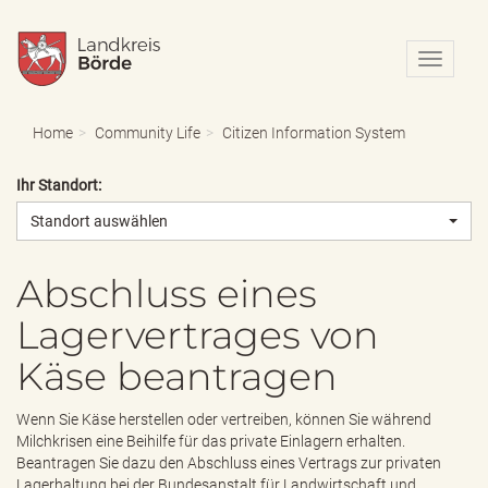
N
a
v
i
Home
Community Life
Citizen Information System
g
a
Ihr Standort:
t
i
Standort auswählen
o
n
e
Abschluss eines
i
Lagervertrages von
n
-
Käse beantragen
/
a
u
Wenn Sie Käse herstellen oder vertreiben, können Sie während
s
Milchkrisen eine Beihilfe für das private Einlagern erhalten.
b
Beantragen Sie dazu den Abschluss eines Vertrags zur privaten
l
Lagerhaltung bei der Bundesanstalt für Landwirtschaft und