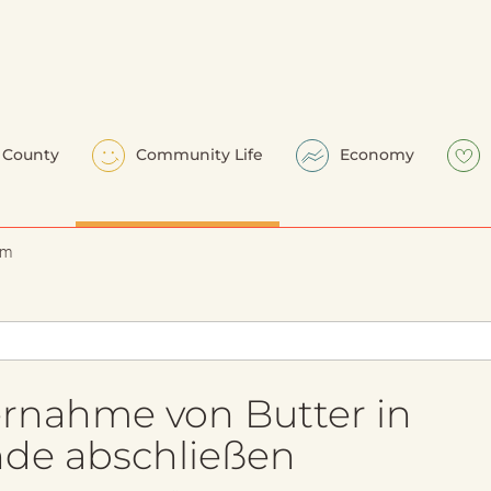
County
Community Life
Economy
em
ernahme von Butter in
nde abschließen