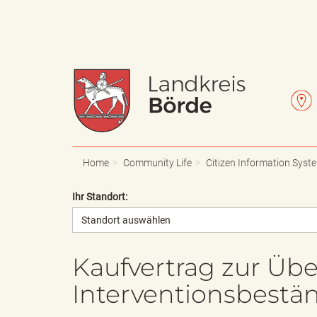
W
L
a
e
Home
Community Life
Citizen Information Syst
Ihr Standort:
Standort auswählen
p
t
Kaufvertrag zur Üb
Interventionsbestä
p
t