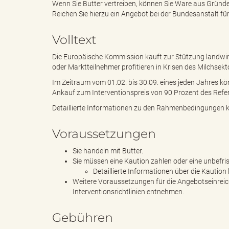
Wenn Sie Butter vertreiben, können Sie Ware aus Gründe
Reichen Sie hierzu ein Angebot bei der Bundesanstalt fü
e
e
Volltext
Die Europäische Kommission kauft zur Stützung landwirts
oder Marktteilnehmer profitieren in Krisen des Milchs
n
r
Im Zeitraum vom 01.02. bis 30.09. eines jeden Jahres k
Ankauf zum Interventionspreis von 90 Prozent des Refer
Detaillierte Informationen zu den Rahmenbedingungen kö
d
i
Voraussetzungen
Sie handeln mit Butter.
Sie müssen eine Kaution zahlen oder eine unbefri
e
n
Detaillierte Informationen über die Kaution
Weitere Voraussetzungen für die Angebotseinre
Interventionsrichtlinien entnehmen.
s
g
Gebühren