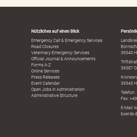
l
n
M
-
i
W
s
a
s
r
e
b
Nützliches auf einen Blick
Persönli
n
r
-
Emergency Call & Emergency Services
Landkrei
a
A
Road Closures
Bornsch
u
p
Veterinary Emergency Services
39340 H
c
a
p
Official Journal & Announcements
h
Triftstr
N
Forms A-Z
39387 O
I
Online Services
N
Press Releases
Kronesr
A
Event Calendar
39340 H
d
Open Jobs in Administration
Telefon:
Administrative Structure
Fax: +4
E-Mail: 
s
boerde.