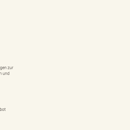
gen zur
on und
ebot