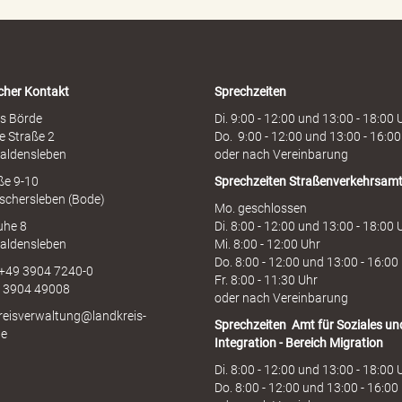
h
o
t
l
i
cher Kontakt
Sprechzeiten
n
e
s Börde
Di. 9:00 - 12:00 und 13:00 - 18:00 
e Straße 2
Do. 9:00 - 12:00 und 13:00 - 16:00
aldensleben
oder nach Vereinbarung
aße 9-10
Sprechzeiten
Straßenverkehrsam
schersleben (Bode)
Mo. geschlossen
uhe 8
Di. 8:00 - 12:00 und 13:00 - 18:00 
aldensleben
Mi. 8:00 - 12:00 Uhr
Do. 8:00 - 12:00 und 13:00 - 16:00
 +49 3904 7240-0
Fr. 8:00 - 11:30 Uhr
9 3904 49008
oder nach Vereinbarung
kreisverwaltung@landkreis-
Sprechzeiten
Amt für Soziales un
de
Integration - Bereich Migration
Di. 8:00 - 12:00 und 13:00 - 18:00 
Do. 8:00 - 12:00 und 13:00 - 16:00