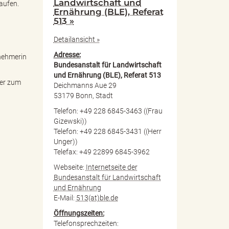
Landwirtschaft und
aufen.
Ernährung (BLE), Referat
513 »
Detailansicht »
Adresse:
lnehmerin
Bundesanstalt für Landwirtschaft
und Ernährung (BLE), Referat 513
ter zum
Deichmanns Aue 29
53179 Bonn, Stadt
Telefon: +49 228 6845-3463 ((Frau
Gizewski))
Telefon: +49 228 6845-3431 ((Herr
Unger))
Telefax: +49 22899 6845-3962
Webseite:
Internetseite der
Bundesanstalt für Landwirtschaft
und Ernährung
E-Mail:
513(at)ble.de
Öffnungszeiten:
Telefonsprechzeiten: