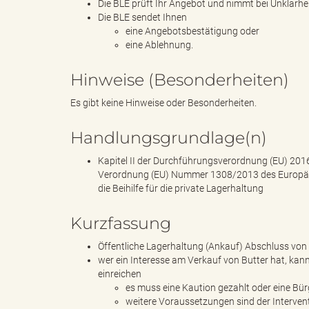
Die BLE prüft Ihr Angebot und nimmt bei Unklarhe
Die BLE sendet Ihnen
eine Angebotsbestätigung oder
eine Ablehnung.
B
Hinweise (Besonderheiten)
Es gibt keine Hinweise oder Besonderheiten.
ö
Handlungsgrundlage(n)
Kapitel II der Durchführungsverordnung (EU) 2
Verordnung (EU) Nummer 1308/2013 des Europäisc
r
die Beihilfe für die private Lagerhaltung
Kurzfassung
d
Öffentliche Lagerhaltung (Ankauf) Abschluss von
wer ein Interesse am Verkauf von Butter hat, kan
einreichen
es muss eine Kaution gezahlt oder eine Bü
weitere Voraussetzungen sind der Interven
e