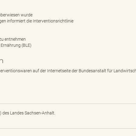
 überwiesen wurde
en informiert die Interventionsrichtlinie
e zu entnehmen
 Ernährung (BLE)
n
rventionswaren auf der Internetseite der Bundesanstalt für Landwirtsc
) des Landes Sachsen-Anhalt.