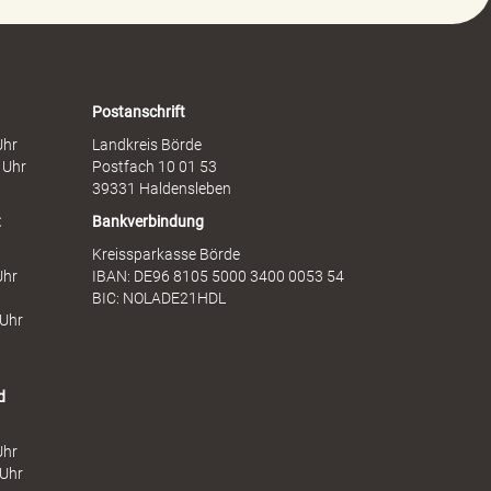
e
t
n
s
F
d
r
i
a
e
Postanschrift
u
n
Uhr
Landkreis Börde
e
s
 Uhr
Postfach 10 01 53
n
t
39331 Haldensleben
t
Bankverbindung
Kreissparkasse Börde
Uhr
IBAN: DE96 8105 5000 3400 0053 54
BIC: NOLADE21HDL
 Uhr
d
Uhr
 Uhr