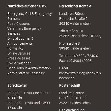
a
Nützliches auf einen Blick
Persönlicher Kontakt
l
S
Emergency Call & Emergency
Landkreis Börde
e
Services
Bornsche Straße 2
x
Road Closures
39340 Haldensleben
u
Veterinary Emergency
Triftstraße 9-10
e
Services
39387 Oschersleben (Bode)
l
Official Journal &
l
Announcements
Kronesruhe 8
e
Forms A-Z
39340 Haldensleben
r
Online Services
Telefon: +49 3904 7240-0
M
Press Releases
Fax: +49 3904 49008
i
Event Calendar
s
Open Jobs in Administration
E-Mail:
s
Administrative Structure
kreisverwaltung@landkreis-
b
boerde.de
r
Sprechzeiten
Postanschrift
a
u
Di. 9:00 - 12:00 und 13:00 -
Landkreis Börde
c
18:00 Uhr
Postfach 10 01 53
h
Do. 9:00 - 12:00 und 13:00 -
39331 Haldensleben
16:00 Uhr
Bankverbindung