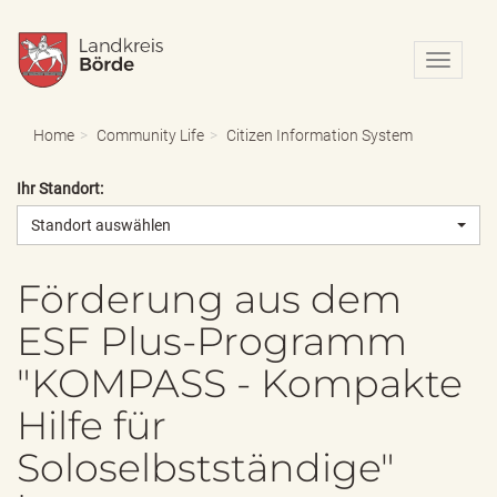
N
a
v
i
Home
Community Life
Citizen Information System
g
a
Ihr Standort:
t
i
Standort auswählen
o
n
e
Förderung aus dem
i
ESF Plus-Programm
n
-
"KOMPASS - Kompakte
/
a
Hilfe für
u
s
Soloselbstständige"
b
l